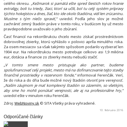
celého okresu.
„Kežmarok si pamätá ešte spred šiestich rokov hranie
extraligy, boli tu triedy, žiaci, ktorí sa učili, bol tu celý systém prípravy
týchto hokejistov a dnes, žiaľ, kto ide okolo štadióna, vidí len zrúcaninu.
Musíme s tým niečo spraviť,“
uviedol. Podľa jeho slov je možné
zachrániť zimný štadión práve v tomto roku, v budúcom by už mesto
pravdepodobne uvažovalo o jeho zbúraní.
Časť financií na rekonštrukciu chcelo mesto získať prostredníctvom
dobrovoľnej zbierky, ktorú vyhlásilo v polovici apríla minulého roka.
Za osem mesiacov sa však takýmto spôsobom podarilo vyzbierať len
1904 eur. Na rekonštrukciu mesto potrebuje celkovo asi 1,9 milióna
eur, dotácia a financie zo zbierky mestu nebudú stačiť.
„V tomto smere mesto pristupuje ako partner, budeme
spolufinancovať celý projekt, mesto má na dofinancovanie tejto stavby
finančné prostriedky v rezervnom fonde,“
informoval Ferenčák. Verí,
že do roka a do dňa bude možné nový štadión otvoriť pre verejnosť.
„Naším záujmom je mať komplexný štadión so zázemím, so všetkým,
aby sme ho mohli ponúkať verejnosti, ale aj na profesionálne hry,“
uviedol ešte v minulom roku Ferenčák.
Zdroj:
WebNoviny.sk
© SITA Všetky práva vyhradené.
10. februára 2016
Odporúčané články