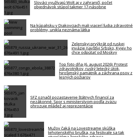
Slováci využívajú Wolt aj v zahraničí, počet
objednávok stúpol takmer 17-násobne
Na kúpalisku v Diakovciach mali viacerí ľudia zdravotné
problémy, unikla neznáma látka
Zelenskyj prvýkrát od ruskej
invázie navštívi Srbsko, Kyjev ho
chce odpútať od Moskvy
Top foto dňa (6. august 2026): Protest
zdravotníkov, ruský letecký útok,
hirošimský pamätník a záchrana psov z
lesných požiarov
SFZ označil pozastavenie štátnych financií za
nezákonné. Spor s ministerstvom podľa zväzu
ohrozuje mládež aj reprezentácie
Mužov čaká na Lovestreame skúška
tehotenského bruška, na festivale sa tak
otvorí téma ženského zdravia