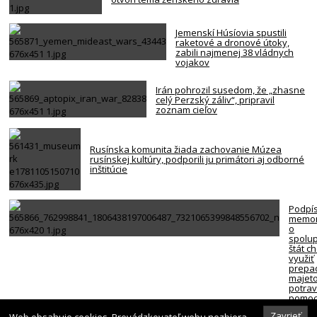
Jemenskí Húsíovia spustili
raketové a dronové útoky,
zabili najmenej 38 vládnych
vojakov
Irán pohrozil susedom, že „zhasne
celý Perzský záliv“, pripravil
zoznam cieľov
Rusínska komunita žiada zachovanie Múzea
rusínskej kultúry, podporili ju primátori aj odborné
inštitúcie
Podpí
memo
o
spolup
štát c
využiť
prepa
majet
potra
pomoc
ľudí v
Zavrieť
Web obsahuje cookies. Prevádzkovateľ webu nezbiera