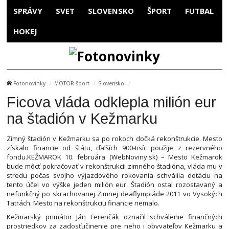
SPRÁVY
SVET
SLOVENSKO
ŠPORT
FUTBAL
HOKEJ
Fotonovinky
MOTOR šport
Slovensko
Ficova vláda odklepla milión eur
na štadión v Kežmarku
Zimný štadión v Kežmarku sa po rokoch dočká rekonštrukcie. Mesto
získalo financie od štátu, ďalších 900-tisíc použije z rezervného
fondu.KEŽMAROK 10. februára (WebNoviny.sk) – Mesto Kežmarok
bude môcť pokračovať v rekonštrukcii zimného štadióna, vláda mu v
stredu počas svojho výjazdového rokovania schválila dotáciu na
tento účel vo výške jeden milión eur. Štadión ostal rozostavaný a
nefunkčný po skrachovanej Zimnej deaflympiáde 2011 vo Vysokých
Tatrách. Mesto na rekonštrukciu financie nemalo.
Kežmarský primátor Ján Ferenčák označil schválenie finančných
prostriedkov za zadosťučinenie pre neho i obyvateľov Kežmarku a