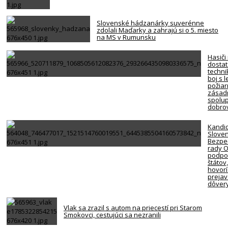
Slovenské hádzanárky suverénne
zdolali Maďarky a zahrajú si o 5. miesto
na MS v Rumunsku
Hasiči
dosta
techni
boj s 
požiar
zásadn
spolup
dobro
Kandi
Slove
Bezpe
rady 
podpor
štátov
hovorí
preja
dôver
Vlak sa zrazil s autom na priecestí pri Starom
Smokovci, cestujúci sa nezranili