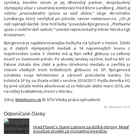
synčeka, ktorého otcom je jej dlhoročný partner, dvojnásobný
olympijský víťaz v severskej kombinácii Fred Börre Lundberg.
„Marit aj
nášmu prvorodeného synovi sa vodí dobre,“
cituje 46-ročného
Lundberga, ktorý nechýbal pri pôrode, server nettavisen.no.
„On je
náš najkrajší darček. Sme hrdí ľudia,“
povedala Björgenová.
„Prežívame
spolu s rodičmi deň radosti,“
uviedol reprezentačný tréner Nórska Egil
Kristiansen.
Björgenová je najdekorovanejšia bežkyňa na lyžiach v histórii. Zdobí
ju 6 zlatých olympijských medailí a 14 najcennejších kovov z
majstrovstiev sveta. V zbierke má aj štyri veľké glóbusy za celkový
triumf vo Svetovom pohári. Po skvelej lanskej sezóne, keď na MS vo
Falune získala dve zlaté a jednu striebornú medailu a zavŕšila ju
ziskom všetkých troch krištáľových glóbusov vo SP, Björgenová
oznámila svoje tehotenstvo a zároveň prerušenie kariéry. Do
kolotoča SP by sa chcela vrátiť v sezóne 2016/2017. Podľa denníka VG
by prvé súťaže mohla absolvovať už vo februári alebo marci 2016, ale
na nižšej kvalitatívnej úrovni v Nórsku.
Zdroj:
WebNoviny.sk
© SITA Všetky práva vyhradené.
26. decembra 2015
Odporúčané články
Hrad Plaveč v Starej Ľubovni sa dočká obnovy, Migaľ
považuje projekt za významnú investíciu