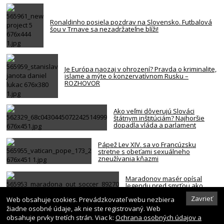
Ronaldinho posiela pozdrav na Slovensko. Futbalová
šou v Trnave sa nezadržateľne blíži!
Je Európa naozaj v ohrození? Pravda o kriminalite,
islame a mýte o konzervatívnom Rusku –
ROZHOVOR
Ako veľmi dôverujú Slováci
štátnym inštitúciám? Najhoršie
dopadla vláda a parlament
Pápež Lev XIV. sa vo Francúzsku
stretne s obeťami sexuálneho
zneužívania kňazmi
Maradonov masér opísal
legendu pred smrťou ako
bezmocnú a rezignovanú
Zavrieť
Web obsahuje cookies. Prevádzkovateľ webu nezbiera
osobu
žiadne osobné údaje, ak nie ste registrovaný. Web
obsahuje prvky tretích strán. Viac k:
Ochrana osobných údajov a