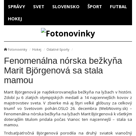
SPRÁVY
SVET
SLOVENSKO
ŠPORT
FUTBAL
HOKEJ
Fotonovinky
Hokej
Ostatné športy
Fenomenálna nórska bežkyňa
Marit Björgenová sa stala
mamou
Marit Björgenová je najdekorovanejšia bežkyňa na lyžiach v histórii.
Zdobí ju 6 zlatých olympijských medailí a 14 najcennejších kovov z
majstrovstiev sveta. V zbierke má aj štyri veľké glóbusy za celkový
triumf vo Svetovom pohári.OSLO 26. decembra (WebNoviny.sk) –
Fenomenálna nórska bežkyňa na lyžiach Marit Björgenová k všetkým
doterajším titulom pridala počas Vianoc ten najcennejší – stala sa
mamou.
Tridsaťpäťročná Björgenová porodila na druhý sviatok vianočný