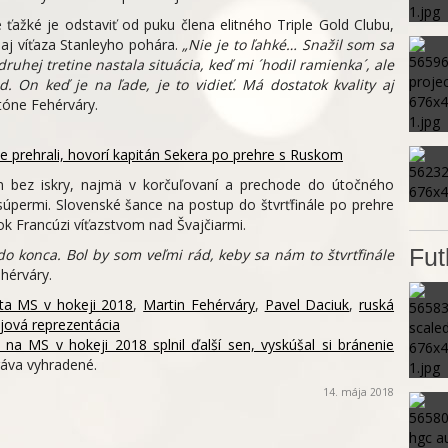
 ťažké je odstaviť od puku člena elitného Triple Gold Clubu,
 aj víťaza Stanleyho pohára.
„Nie je to ľahké… Snažil som sa
druhej tretine nastala situácia, keď mi ´hodil ramienka´, ale
. On keď je na ľade, je to vidieť. Má dostatok kvality aj
óne Fehérváry.
 prehrali, hovorí kapitán Sekera po prehre s Ruskom
n bez iskry, najmä v korčuľovaní a prechode do útočného
úpermi. Slovenské šance na postup do štvrťfinále po prehre
rok Francúzi víťazstvom nad Švajčiarmi.
Fut
do konca. Bol by som veľmi rád, keby sa nám to štvrťfinále
hérváry.
ta MS v hokeji 2018
,
Martin Fehérváry
,
Pavel Daciuk
,
ruská
jová reprezentácia
na MS v hokeji 2018 splnil ďalší sen, vyskúšal si bránenie
áva vyhradené.
14. mája 2018