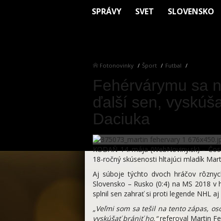
SPRÁVY
SVET
SLOVENSKO
Fotonovinky
Šport
Futbal
Fehérvárymu sa na
ďalší sen, vyskúša
Daciuka
KODAŇ 14. mája (WebNoviny.sk) – Čosko
18-ročný skúsenosti hltajúci mladík Mart
Aj súboje týchto dvoch hráčov rôznyc
Slovensko – Rusko (0:4) na MS 2018 v
splnil sen zahrať si proti legende NHL a
„Veľmi som sa tešil na tento zápas, os
vyskúšať brániť ho,“
referoval Martin Fe