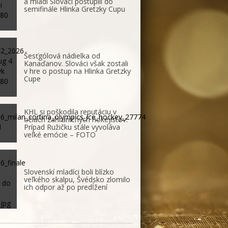
a mladí Slováci postúpili do
semifinále Hlinka Gretzky Cupu
Šesťgólová nádielka od
Kanaďanov. Slováci však zostali
v hre o postup na Hlinka Gretzky
Cupe
KHL si poškodila reputáciu v
očiach zahraničných hokejistov.
Prípad Ružičku stále vyvoláva
veľké emócie – FOTO
Slovenskí mladíci boli blízko
veľkého skalpu, Švédsko zlomilo
ich odpor až po predĺžení