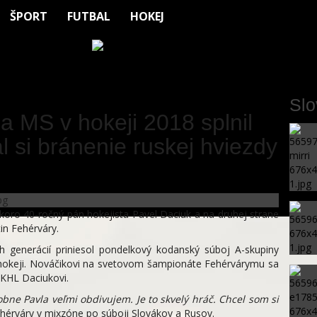
ŠPORT
FUTBAL
HOKEJ
Sl
 MS v hokeji 2018 splnil
l si bránenie ruskej hviezdy
ro 40-ročný pán hokejista Pavel Daciuk a na druhej strane
in Fehérváry.
h generácií priniesol pondelkový kodanský súboj A-skupiny
 hokeji. Nováčikovi na svetovom šampionáte Fehérvárymu sa
j KHL Daciukovi.
obne Pavla veľmi obdivujem. Je to skvelý hráč. Chcel som si
hérváry v mixzóne po súboji Slovákov a Rusov.