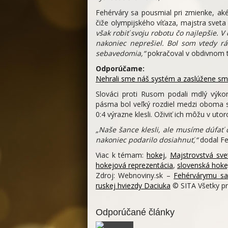
Fehérváry sa pousmial pri zmienke, aké
čiže olympijského víťaza, majstra sveta
však robiť svoju robotu čo najlepšie. V 
nakoniec neprešiel. Bol som vtedy rád
sebavedomia,“
pokračoval v obdivnom t
Odporúčame:
Nehrali sme náš systém a zaslúžene sme
Slováci proti Rusom podali mdlý výko
pásma bol veľký rozdiel medzi oboma s
0:4 výrazne klesli. Oživiť ich môžu v uto
„Naše šance klesli, ale musíme dúfať 
nakoniec podarilo dosiahnuť,“
dodal Fe
Viac k témam:
hokej
,
Majstrovstvá sve
hokejová reprezentácia
,
slovenská hoke
Zdroj: Webnoviny.sk –
Fehérvárymu sa 
ruskej hviezdy Daciuka
© SITA Všetky pr
Odporúčané články