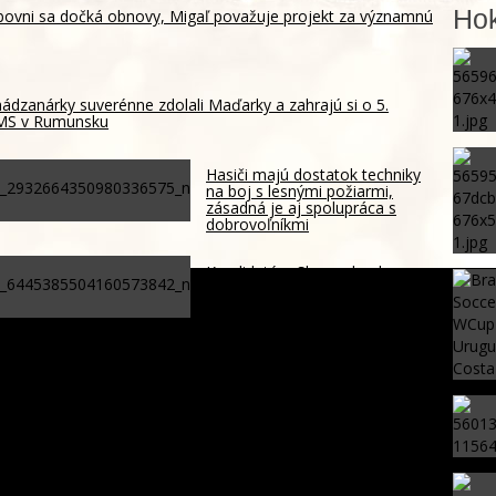
Hok
ubovni sa dočká obnovy, Migaľ považuje projekt za významnú
ádzanárky suverénne zdolali Maďarky a zahrajú si o 5.
 MS v Rumunsku
Hasiči majú dostatok techniky
na boj s lesnými požiarmi,
zásadná je aj spolupráca s
dobrovoľníkmi
Kandidatúru Slovenska do
Bezpečnostnej rady OSN
podporilo 123 štátov, Blanár
hovorí o prejave dôvery
m na priecestí pri Starom Smokovci, cestujúci sa nezranili