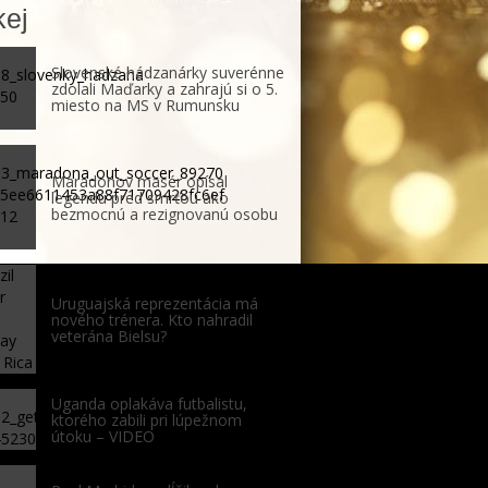
ej
Slovenské hádzanárky suverénne
zdolali Maďarky a zahrajú si o 5.
miesto na MS v Rumunsku
Maradonov masér opísal
legendu pred smrťou ako
bezmocnú a rezignovanú osobu
Uruguajská reprezentácia má
nového trénera. Kto nahradil
veterána Bielsu?
Uganda oplakáva futbalistu,
ktorého zabili pri lúpežnom
útoku – VIDEO