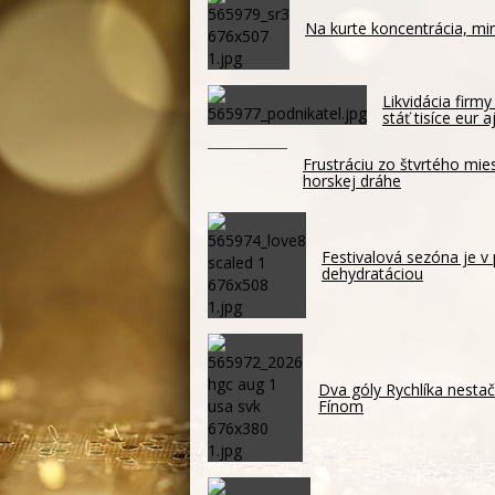
Na kurte koncentrácia, mi
Likvidácia firm
stáť tisíce eur 
Frustráciu zo štvrtého mie
horskej dráhe
Festivalová sezóna je v
dehydratáciou
Dva góly Rychlíka nestači
Fínom