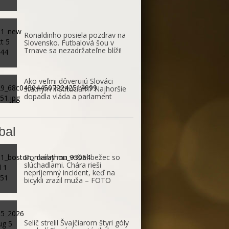
Ronaldinho posiela pozdrav na
Slovensko. Futbalová šou v
Trnave sa nezadržateľne blíži!
Ako veľmi dôverujú Slováci
štátnym inštitúciám? Najhoršie
dopadla vláda a parlament
bal
Do dráhy mu vošiel bežec so
slúchadlami. Chára rieši
nepríjemný incident, keď na
bicykli zrazil muža – FOTO
Selič strelil Švajčiarom štyri góly