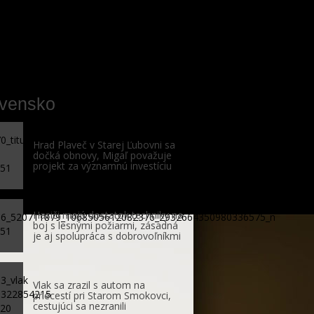
ovensko
Hrad Plaveč v Starej Ľubovni sa
dočká obnovy, Migaľ považuje
projekt za významnú investíciu
Hasiči majú dostatok techniky na
boj s lesnými požiarmi, zásadná
je aj spolupráca s dobrovoľníkmi
Vlak sa zrazil s autom na
priecestí pri Starom Smokovci,
cestujúci sa nezranili