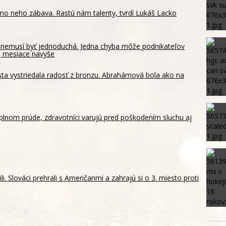
mo neho zábava. Rastú nám talenty, tvrdí Lukáš Lacko
y nemusí byť jednoduchá. Jedna chyba môže podnikateľov
aj mesiace navyše
sta vystriedala radosť z bronzu. Abrahámová bola ako na
 plnom prúde, zdravotníci varujú pred poškodením sluchu aj
li. Slováci prehrali s Američanmi a zahrajú si o 3. miesto proti