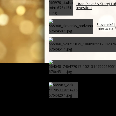
Hrad Plaveč v Starej Ľ
investíciu
Slovenské h
miesto na
Vlak sa zrazil s auto