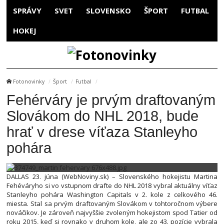
SPRÁVY
SVET
SLOVENSKO
ŠPORT
FUTBAL
HOKEJ
Fotonovinky
Šport
Futbal
Fehérváry je prvým draftovaným
Slovákom do NHL 2018, bude
hrať v drese víťaza Stanleyho
pohára
DALLAS 23. júna (WebNoviny.sk) – Slovenského hokejistu Martina
Fehéváryho si vo vstupnom drafte do NHL 2018 vybral aktuálny víťaz
Stanleyho pohára Washington Capitals v 2. kole z celkového 46.
miesta. Stal sa prvým draftovaným Slovákom v tohtoročnom výbere
nováčikov. Je zároveň najvyššie zvoleným hokejistom spod Tatier od
roku 2015, keď si rovnako v druhom kole, ale zo 43. pozície vybrala