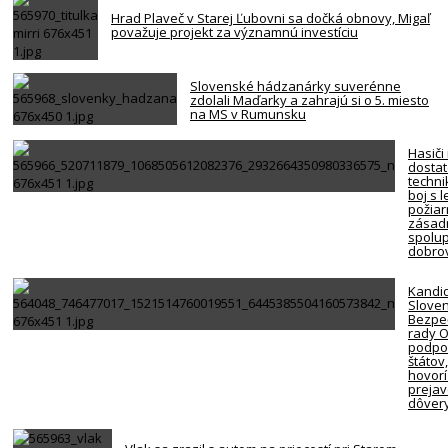
Hrad Plaveč v Starej Ľubovni sa dočká obnovy, Migaľ
považuje projekt za významnú investíciu
Slovenské hádzanárky suverénne
zdolali Maďarky a zahrajú si o 5. miesto
na MS v Rumunsku
Hasiči
dosta
techni
boj s 
požiar
zásadn
spolup
dobro
Kandi
Slove
Bezpe
rady 
podpor
štátov
hovorí
preja
dôver