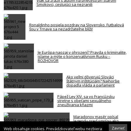
Vlak sa zrazil s autom na priecestí pri Starom
Smokovci, cestujúci sa nezranili
Ronaldinho posiela pozdrav na Slovensko. Futbalová
šou v Trnave sa nezadržateľne blíži!
Je Európa naozaj v ohrození? Pravda o kriminalite,
islame a mýte o konzervatívnom Rusku –
ROZHOVOR
Ako veľmi dôverujú Slováci
štátnym inštitúciám? Najhoršie
dopadla vláda a parlament
Pápež Lev XIV. sa vo Francúzsku
stretne s obeťami sexuálneho
zneužívania kňazmi
Maradonov masér opísal
legendu pred smrťou ako
bezmocnú a rezignovanú
Zavrieť
Web obsahuje cookies. Prevádzkovateľ webu nezbiera
osobu