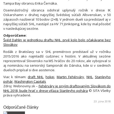
Tampa Bay obrancu Erika Černáka.
Osemnásťročný obranca odohral uplynulý ročník v drese IK
Oskarshamn v druhej najvyššej švédskej súťaži Allsvenskan, v 50
zápasoch nazbieral 10 bodov (2+8). V jednom dueli sa predstavil aj v
najvyššej súťaži SHL, nastúpil za HV 71 Jönköping, kde by mal pôsobiť
v nasledujúcej sezóne.
Odporúčame:
Švéd Dahlin je jednotkou draftu NHL, prvé kolo bolo očakávane bez
Slovákov
Rodák z Bratislavy sa v SHL premiérovo predstavil už v ročníku
2015/2016 ako najmladší cudzinec v histórii. V aktuálnej sezóne
reprezentoval Slovensko na MS hráčov do 20 rokov, ale vybojoval si
aj nomináciu na seniorský šampionát do Dánska, kde si v siedmich
dueloch pripísal si dve asistencie.
Viac k témam:
draft NHL
,
hokej
,
Martin Fehérváry
,
NHL
,
Stanleyho
pohár
,
Washington Capitals
Zdroj: Webnoviny.sk –
Fehérváry je prvým draftovaným Slovákom do
NHL 2018, bude hrať v drese víťaza Stanleyho pohára
© SITA Všetky
práva vyhradené.
23. júna 2018
Odporúčané články