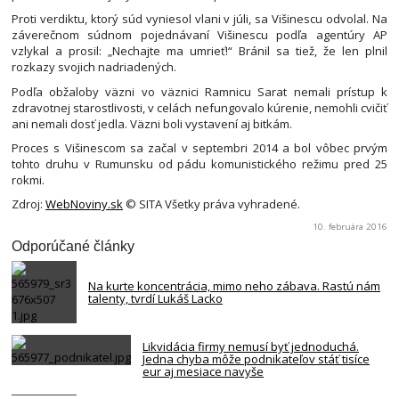
Proti verdiktu, ktorý súd vyniesol vlani v júli, sa Višinescu odvolal. Na
záverečnom súdnom pojednávaní Višinescu podľa agentúry AP
vzlykal a prosil: „Nechajte ma umrieť!“ Bránil sa tiež, že len plnil
rozkazy svojich nadriadených.
Podľa obžaloby väzni vo väznici Ramnicu Sarat nemali prístup k
zdravotnej starostlivosti, v celách nefungovalo kúrenie, nemohli cvičiť
ani nemali dosť jedla. Väzni boli vystavení aj bitkám.
Proces s Višinescom sa začal v septembri 2014 a bol vôbec prvým
tohto druhu v Rumunsku od pádu komunistického režimu pred 25
rokmi.
Zdroj:
WebNoviny.sk
© SITA Všetky práva vyhradené.
10. februára 2016
Odporúčané články
Na kurte koncentrácia, mimo neho zábava. Rastú nám
talenty, tvrdí Lukáš Lacko
Likvidácia firmy nemusí byť jednoduchá.
Jedna chyba môže podnikateľov stáť tisíce
eur aj mesiace navyše