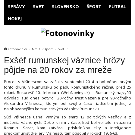
SPRÁVY
SVET
SLOVENSKO
ŠPORT
FUTBAL
HOKEJ
Fotonovinky
MOTOR šport
Svet
Exšéf rumunskej väznice hrôzy
pôjde na 20 rokov za mreže
Proces s Višinescom sa začal v septembri 2014 a bol vôbec prvým
tohto druhu v Rumunsku od pádu komunistického režimu pred 25
rokmi. Bukurešť 10. februára (WebNoviny.sk) – Rumunský najvyšší
odvolací súd dnes potvrdil 20-ročný trest väzenia pre 90-ročného
Alexandra Višinesca, ktorým bol svojho času riaditeľom jednej z
najobávanejších komunistických väzníc v Rumunsku.
Súd Višinesca uznal vinným zo smrti 12 politických väzňov a z
mučenia väznených. Došlo k nim v čase, keď bol veliteľom väzenia
Ramnicu Sarat, kam zatvárali príslušníkov elity a inteligencie
predkomunistickej éry. Višinescu tam pôsobil v rokoch 1956-63.