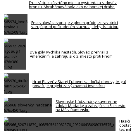
Frustráciu zo štvrtého miesta vystriedala radosť z
bronzu. Abrahámová bola ako na horskej dráhe
Festivalová sezóna je v plnom prúde, zdravotníci
varujú pred poškodením sluchu aj dehydratáciou
Dva góly Rychlíka nestačili. Slováci prehrali s
Američanmi a zahrajú si o 3. miesto proti Fínom
Hrad Plaveč v Starej Ľubovni sa dočká obnovy, Migaľ
považuje projekt za významnú investíciu
Slovenské hádzanárky suverénne
zdolali Maďarky a zahrajú si o 5. miesto
na MS v Rumunsku
Hasiči
dosta
techni