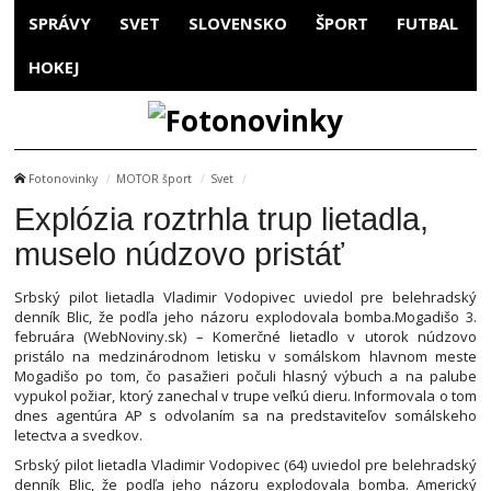
SPRÁVY
SVET
SLOVENSKO
ŠPORT
FUTBAL
HOKEJ
Fotonovinky
MOTOR šport
Svet
Explózia roztrhla trup lietadla,
muselo núdzovo pristáť
Srbský pilot lietadla Vladimir Vodopivec uviedol pre belehradský
denník Blic, že podľa jeho názoru explodovala bomba.Mogadišo 3.
februára (WebNoviny.sk) – Komerčné lietadlo v utorok núdzovo
pristálo na medzinárodnom letisku v somálskom hlavnom meste
Mogadišo po tom, čo pasažieri počuli hlasný výbuch a na palube
vypukol požiar, ktorý zanechal v trupe veľkú dieru. Informovala o tom
dnes agentúra AP s odvolaním sa na predstaviteľov somálskeho
letectva a svedkov.
Srbský pilot lietadla Vladimir Vodopivec (64) uviedol pre belehradský
denník Blic, že podľa jeho názoru explodovala bomba. Americký