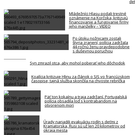
det
Mládežníci Hlasu podali trestné
oznámenie na Korčoka, kritizujú
financovanie a fungovanie firmy
jeho manželky – VIDEO
Po útoku nožnicami zostali
štyria zranení, polícia zadržala
44-ročnú ženu pravdepodobne
s duševnou poruchou
Syn zmrazil otca, aby mohol poberať jeho dôchodok
Koalícia kritizuje Hlinu za článok o SIS vo francúzskom
časopise, tajná služba skončila na chvoste rebríčka
Päť ton kokaínu a traja zadržaní. Portugalská
polícia obsadila loď s kontrabandom na
otvorenom mori
Úrady nariadili evakuáciu rodín s deťmi z
Kramatorska, Rusi sú už len 20 kilometrov od
okraja mesta