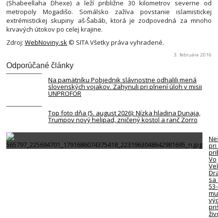
(Shabeellaha Dhexe) a leží približne 30 kilometrov severne od
metropoly Mogadišo. Somálsko zažíva povstanie islamistickej
extrémistickej skupiny aš-Šabáb, ktorá je zodpovedná za mnoho
krvavých útokov po celej krajine.
Zdroj:
WebNoviny.sk
© SITA Všetky práva vyhradené.
3. februára 2016
Odporúčané články
Na pamätníku Pobjednik slávnostne odhalili mená
slovenských vojakov. Zahynuli pri plnení úloh v misii
UNPROFOR
Top foto dňa (5. august 2026): Nízka hladina Dunaja,
Trumpov nový helipad, zničený kostol a ranč Zorro
Neš
pri
pr
Vo
Ve
Dr
sa 
53
mu
vý
pri
živ