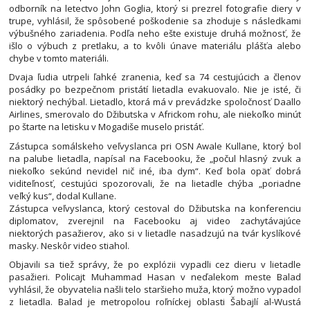
odborník na letectvo John Goglia, ktorý si prezrel fotografie diery v
trupe, vyhlásil, že spôsobené poškodenie sa zhoduje s následkami
výbušného zariadenia. Podľa neho ešte existuje druhá možnosť, že
išlo o výbuch z pretlaku, a to kvôli únave materiálu plášťa alebo
chybe v tomto materiáli.
Dvaja ľudia utrpeli ľahké zranenia, keď sa 74 cestujúcich a členov
posádky po bezpečnom pristátí lietadla evakuovalo. Nie je isté, či
niektorý nechýbal. Lietadlo, ktorá má v prevádzke spoločnosť Daallo
Airlines, smerovalo do Džibutska v Africkom rohu, ale niekoľko minút
po štarte na letisku v Mogadiše muselo pristáť.
Zástupca somálskeho veľvyslanca pri OSN Awale Kullane, ktorý bol
na palube lietadla, napísal na Facebooku, že „počul hlasný zvuk a
niekoľko sekúnd nevidel nič iné, iba dym“. Keď bola opäť dobrá
viditeľnosť, cestujúci spozorovali, že na lietadle chýba „poriadne
veľký kus“, dodal Kullane.
Zástupca veľvyslanca, ktorý cestoval do Džibutska na konferenciu
diplomatov, zverejnil na Facebooku aj video zachytávajúce
niektorých pasažierov, ako si v lietadle nasadzujú na tvár kyslíkové
masky. Neskôr video stiahol.
Objavili sa tiež správy, že po explózii vypadli cez dieru v lietadle
pasažieri. Policajt Muhammad Hasan v neďalekom meste Balad
vyhlásil, že obyvatelia našli telo staršieho muža, ktorý možno vypadol
z lietadla. Balad je metropolou roľníckej oblasti Šabajlí al-Wustá