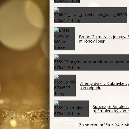
Bruno Guimaraes je najväč
miliónov libier
Zberný dvor v Dúbravke vyu
ton odpadu
Spoznajte Smolenic
aj Smolenický zám
Za smrťou hráča NBA z Mem