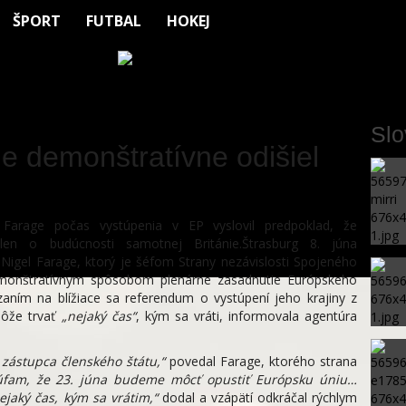
ŠPORT
FUTBAL
HOKEJ
Sl
e demonštratívne odišiel
l Farage počas vystúpenia v EP vyslovil predpoklad, že
en o budúcnosti samotnej Británie.Štrasburg 8. júna
Nigel Farage, ktorý je šéfom Strany nezávislosti Spojeného
demonštratívnym spôsobom plenárne zasadnutie Európskeho
aním na blížiace sa referendum o vystúpení jeho krajiny z
môže trvať
„nejaký čas“
, kým sa vráti, informovala agentúra
zástupca členského štátu,“
povedal Farage, ktorého strana
úfam, že 23. júna budeme môcť opustiť Európsku úniu…
jaký čas, kým sa vrátim,“
dodal a vzápätí odkráčal rýchlym