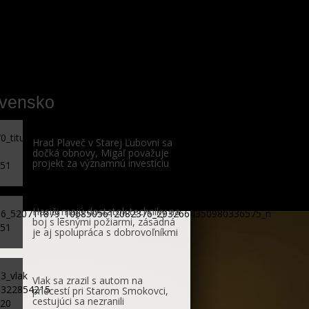
ovensko
Hrad Plaveč v Starej Ľubovni sa
dočká obnovy, Migaľ považuje
projekt za významnú investíciu
Hasiči majú dostatok techniky na
boj s lesnými požiarmi, zásadná
je aj spolupráca s dobrovoľníkmi
Vlak sa zrazil s autom na
priecestí pri Starom Smokovci,
cestujúci sa nezranili