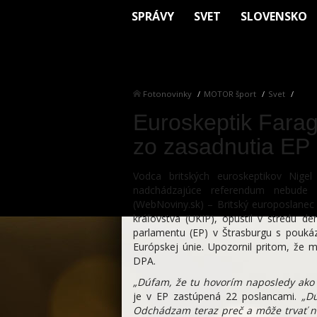
SPRÁVY
SVET
SLOVENSKO
Fotonovinky
MOTOR šport
Svet
Euroskeptik Farag
zo zasadnutia EP
Vodca britských euroskeptikov Nige
nadchádzajúce referendum nebude l
(WebNoviny.sk) – Britský europoslanec 
kráľovstva (UKIP), opustil v stredu 
parlamentu (EP) v Štrasburgu s poukáz
Európskej únie. Upozornil pritom, že 
DPA.
„Dúfam, že tu hovorím naposledy ako 
je v EP zastúpená 22 poslancami.
„D
Odchádzam teraz preč a môže trvať ne