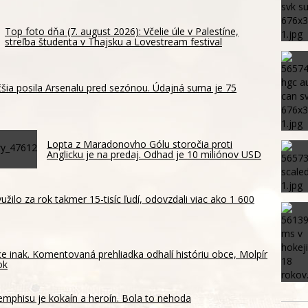
Top foto dňa (7. august 2026): Včelie úle v Palestíne,
streľba študenta v Thajsku a Lovestream festival
šia posila Arsenalu pred sezónou. Údajná suma je 75
Lopta z Maradonovho Gólu storočia proti
Anglicku je na predaj. Odhad je 10 miliónov USD
žilo za rok takmer 15-tisíc ľudí, odovzdali viac ako 1 600
e inak. Komentovaná prehliadka odhalí históriu obce, Molpír
ok
phisu je kokaín a heroín. Bola to nehoda