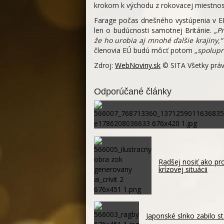
krokom k východu z rokovacej miestnost
Farage počas dnešného vystúpenia v E
len o budúcnosti samotnej Británie.
„P
že ho urobia aj mnohé ďalšie krajiny,“
členovia EÚ budú môcť potom
„spolupr
Zdroj:
WebNoviny.sk
© SITA Všetky práv
Odporúčané články
Radšej nosiť ako pro
krízovej situácii
Japonské slnko zabilo st