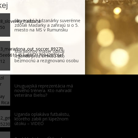
ej
Slovenské hádzanárky suverénne
zdolali Maďarky a zahrajú si o 5.
miesto na MS v Rumunsku
Maradonov masér opísal
legendu pred smrťou ako
bezmocnú a rezignovanú osobu
Uruguajská reprezentácia má
nového trénera. Kto nahradil
veterána Bielsu?
Uganda oplakáva futbalistu,
ktorého zabili pri lúpežnom
útoku – VIDEO