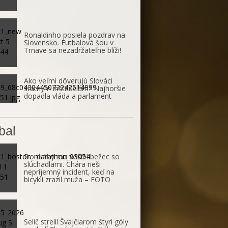
Ronaldinho posiela pozdrav na
Slovensko. Futbalová šou v
Trnave sa nezadržateľne blíži!
Ako veľmi dôverujú Slováci
štátnym inštitúciám? Najhoršie
dopadla vláda a parlament
bal
Do dráhy mu vošiel bežec so
slúchadlami. Chára rieši
nepríjemný incident, keď na
bicykli zrazil muža – FOTO
Selič strelil Švajčiarom štyri góly