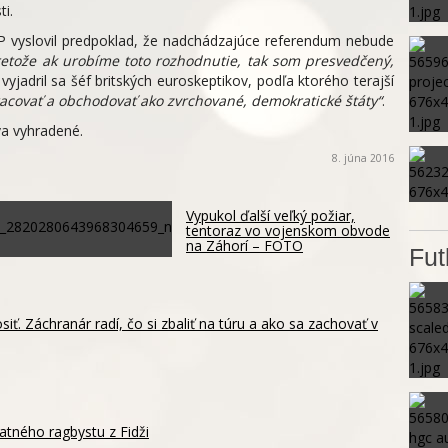
i.
P vyslovil predpoklad, že nadchádzajúce referendum nebude
retože ak urobíme toto rozhodnutie, tak som presvedčený,
vyjadril sa šéf britských euroskeptikov, podľa ktorého terajší
acovať a obchodovať ako zvrchované, demokratické štáty“
.
a vyhradené.
8. júna 2016
Vypukol ďalší veľký požiar,
tentoraz vo vojenskom obvode
na Záhorí – FOTO
Fut
siť. Záchranár radí, čo si zbaliť na túru a ako sa zachovať v
atného ragbystu z Fidži