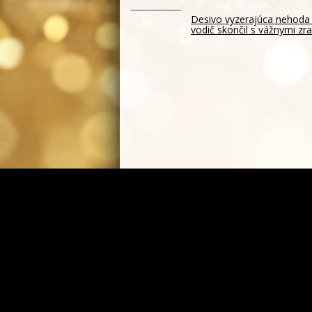
Desivo vyzerajúca nehoda 
vodič skončil s vážnymi z