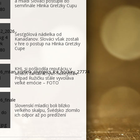
a mladí Slováci postúpili do
semifinále Hlinka Gretzky Cupu
Šesťgólová nádielka od
Kanaďanov. Slováci však zostali
v hre o postup na Hlinka Gretzky
Cupe
KHL si poškodila reputáciu v
očiach zahraničných hokejistov.
Prípad Ružičku stále vyvoláva
veľké emócie – FOTO
Slovenskí mladíci boli blízko
veľkého skalpu, Švédsko zlomilo
ich odpor až po predĺžení