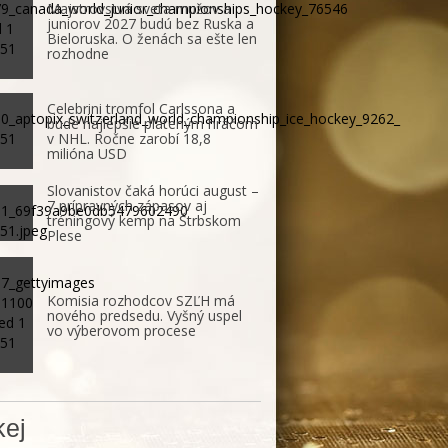
Majstrovstvá sveta mužov a
juniorov 2027 budú bez Ruska a
Bieloruska. O ženách sa ešte len
rozhodne
Celebrini tromfol Carlssona a
bude najlepšie plateným hráčom
v NHL. Ročne zarobí 18,8
milióna USD
Slovanistov čaká horúci august –
7 prípravných zápasov aj
tréningový kemp na Štrbskom
Plese
Komisia rozhodcov SZĽH má
nového predsedu. Vyšný uspel
vo výberovom procese
ej