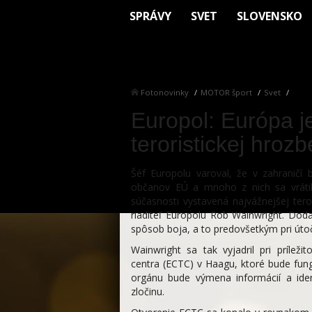
SPRÁVY
SVET
SLOVENSKO
Fotonovinky
MOTOR šport
Svet
Europol: Európa j
teroristickej hrozb
Šéf Europolu varoval, že v zahraničí
občanov EÚ a mnoho z nich sa vráti
súčasnosti vystavená najvážnejšej tero
riaditeľ Europolu Rob Wainwright. Dodal,
spôsob boja, a to predovšetkým pri útoč
Wainwright sa tak vyjadril pri príleži
centra (ECTC) v Haagu, ktoré bude fun
orgánu bude výmena informácií a iden
zločinu.