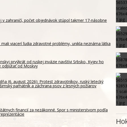
aj v zahraničí, počet objednávok stúpol takmer 17-násobne
 mali viacerí ľudia zdravotné problémy, unikla neznáma látka
nskyj prvýkrát od ruskej invázie navštívi Srbsko, Kyjev ho
e odpútať od Moskvy
dňa (6. august 2026): Protest zdravotníkov, ruský letecký
ošimský pamätník a záchrana psov z lesných požiarov
štátnych financií za nezákonné. Spor s ministerstvom podľa
reprezentácie
Hok