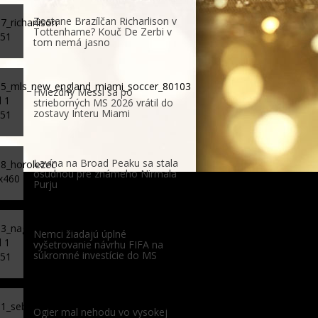
Zostane Brazílčan Richarlison v
Tottenhame? Kouč De Zerbi v
tom nemá jasno
Hviezdny Messi sa po
strieborných MS 2026 vrátil do
zostavy Interu Miami
Lavína na Broad Peaku sa stala
osudnou pre známeho Nirmala
Purju
Nemci žiadajú úplné
vyšetrovanie návrhu FIFA na
súkromné investície do MS
Ogier mal nehodu vo vysokej