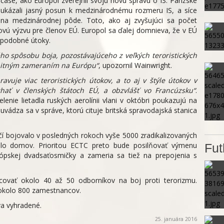
se, ako Europol zverejnil svoju novú správu o IS. Parížske
ukázali jasný posun k medzinárodnému rozmeru IS, a síce
 na medzinárodnej pôde. Toto, ako aj zvyšujúci sa počet
ovú výzvu pre členov EÚ. Europol sa ďalej domnieva, že v EÚ
 podobné útoky.
ho spôsobu boja, pozostávajúceho z veľkých teroristických
bitným zameraním na Európu“
, upozornil Wainwright.
pravuje viac teroristických útokov, a to aj v štýle útokov v
hať v členských štátoch EÚ, a obzvlášť vo Francúzsku“
.
enie lietadla ruských aerolínii vlani v októbri poukazujú na
 uvádza sa v správe, ktorú cituje britská spravodajská stanica
ičí bojovalo v posledných rokoch vyše 5000 zradikalizovaných
lo domov. Prioritou ECTC preto bude posilňovať výmenu
Fut
rópskej dvadsaťosmičky a zameria sa tiež na prepojenia s
ovať okolo 40 až 50 odborníkov na boj proti terorizmu.
okolo 800 zamestnancov.
a vyhradené.
25. januára 2016