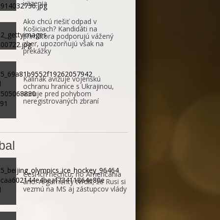
väzenia
Ako chcú riešiť odpad v
Košiciach? Kandidáti na
primátora podporujú vážený
zber, upozorňujú však na
prekážky
Kaliňák avizuje vojenskú
ochranu hranice s Ukrajinou,
varuje pred pohybom
neregistrovaných zbraní
bal
Česi ich nechcú, no Američania
áno. Argumenty tvrdili, že Rusi si
vezmú na MS aj zástupcov vlády