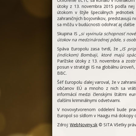
Otvorenie ECTC sa konalo v rovnakom ča
útoky z 13. novembra 2015 podľa nej 
útokom v štýle špeciálnych jednotiek
zahraničných bojovníkov, predstavujú n
sa môžu v budúcnosti odohrať aj ďalšie
Skupina IS
„si vyvinula schopnosť nové
útokov na medzinárodnej pôde, s oso
Spáva Europolu zasa tvrdí, že
„IS pri
(indickom) Bombaji, ktoré majú spác
Parížske útoky z 13. novembra a zostrel
posun v stratégii IS na globálnu úroveň,
BBC.
Šéf Europolu ďalej varoval, že v zahran
občanov EÚ a mnoho z nich sa vráti
informácií medzi členskými štátmi eu
ďalšími kriminálnymi odvetviami.
V novovytvorenom oddelení bude prac
Europol so sídlom v Haagu má dokopy 
Zdroj:
WebNoviny.sk
© SITA Všetky práv