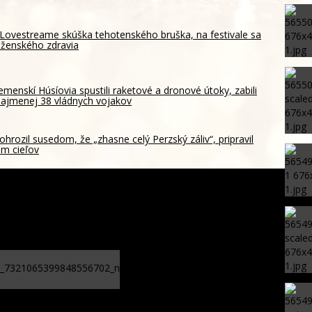
Lovestreame skúška tehotenského bruška, na festivale sa
 ženského zdravia
emenskí Húsíovia spustili raketové a dronové útoky, zabili
ajmenej 38 vládnych vojakov
ohrozil susedom, že „zhasne celý Perzský záliv“, pripravil
m cieľov
ada zachovanie Múzea rusínskej kultúry, podporili ju
inštitúcie
Podpísanie memoranda o
spolupráci, štát chce využiť
prepadnutý majetok na
potravinovú pomoc pre ľudí v
núdzi – FOTO