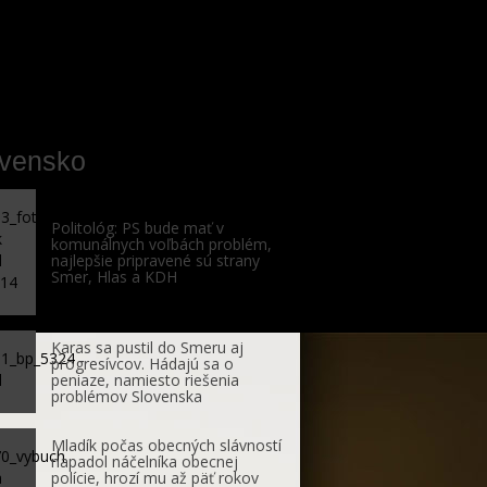
ovensko
Politológ: PS bude mať v
komunálnych voľbách problém,
najlepšie pripravené sú strany
Smer, Hlas a KDH
Karas sa pustil do Smeru aj
progresívcov. Hádajú sa o
peniaze, namiesto riešenia
problémov Slovenska
Mladík počas obecných slávností
napadol náčelníka obecnej
polície, hrozí mu až päť rokov