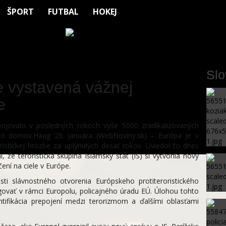
ŠPORT
FUTBAL
HOKEJ
Sl
e vystavená vážnej
e
 bojovalo v posledných rokoch vyše 5000 zradikalizovaných
lo domov.Haag 25. januára (WebNoviny.sk) – Európa je v
ristickej hrozbe za uplynulých desať rokov. Uviedol to dnes
 že teroristická skupina Islamský štát (IS) si vytvorila nový
ení na ciele v Európe.
tosti slávnostného otvorenia Európskeho protiteroristického
govať v rámci Europolu, policajného úradu EÚ. Úlohou tohto
tifikácia prepojení medzi terorizmom a ďalšími oblasťami