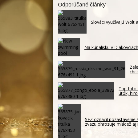
Odporúčané články
Slováci využívajú Wolt 
Na kúpalisku v Diakovciach
Zele
chc
Top foto 
útok, hir
SFZ označil pozastavenie 
zväzu ohrozuje mládež aj 