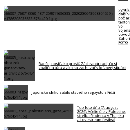
Vypuk
ďalší 
požiar
tentor
vo
vojen
obvod
Záhorí
FOTO
Radšej nosiť ako prosiť. Záchranár radí, čo si
zbaliť na túru a ako sa zachovať v krízovej situácii
Japonské slnko zabilo statného ragbystu z Fidži
Top foto dňa (7. august
2026): Včelie úle v Palestíne,
streľba študenta v Thajsku
a Lovestream festival