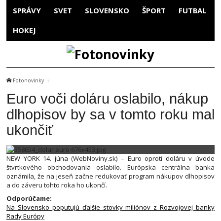
SPRÁVY
SVET
SLOVENSKO
ŠPORT
FUTBAL
HOKEJ
Fotonovinky
Euro voči doláru oslabilo, nákup
dlhopisov by sa v tomto roku mal
ukončiť
NEW YORK 14. júna (WebNoviny.sk) – Euro oproti doláru v úvode
štvrtkového obchodovania oslabilo. Európska centrálna banka
oznámila, že na jeseň začne redukovať program nákupov dlhopisov
a do záveru tohto roka ho ukončí.
Odporúčame:
Na Slovensko poputujú ďalšie stovky miliónov z Rozvojovej banky
Rady Európy