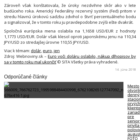
Zároveň však konštatovala, že úroky nezdvihne skôr ako v lete
budúceho roka. Americký Federálny rezervný systém (Fed) pritom v
stredu hlavnú úrokovú sadzbu zdvihol o štvrť percentuálneho bodu
a signalizoval, že v tomto roku ju pravdepodobne zvýši ešte dvakrát.
Spoločná európska mena oslabila na 1,1658 USD/EUR z hodnoty
1,1773 USD/EUR. Dolár však klesol oproti japonskému jenu na 110,34
JPY/USD zo stredajšej úrovne 110,55 JPY/USD.
Viac k témam:
dolár
,
euro
,
jen
Zdroj: Webnoviny.sk –
Euro voči doláru oslabilo, nákup dlhopisov by
sa v tomto roku mal ukončiť
© SITA Všetky práva vyhradené.
14. júna 2018
Odporúčané články
Mesto
otvori
denný
stacio
prvýc
klient
zariad
pre
senio
privíta
polovi
august
FOTO