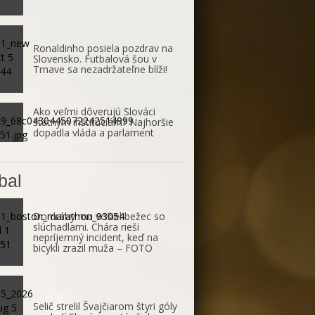
Ronaldinho posiela pozdrav na
Slovensko. Futbalová šou v
Trnave sa nezadržateľne blíži!
Ako veľmi dôverujú Slováci
štátnym inštitúciám? Najhoršie
dopadla vláda a parlament
bal
Do dráhy mu vošiel bežec so
slúchadlami. Chára rieši
nepríjemný incident, keď na
bicykli zrazil muža – FOTO
Selič strelil Švajčiarom štyri góly