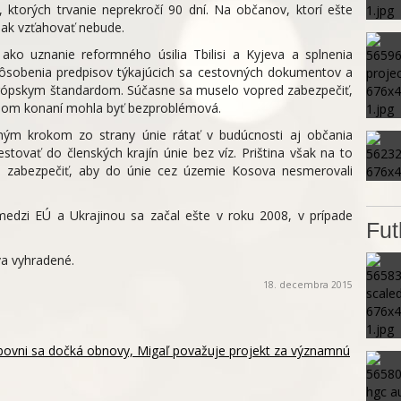
, ktorých trvanie neprekročí 90 dní. Na občanov, ktorí ešte
ak vzťahovať nebude.
ako uznanie reformného úsilia Tbilisi a Kyjeva a splnenia
ôsobenia predpisov týkajúcich sa cestovných dokumentov a
ópskym štandardom. Súčasne sa muselo vopred zabezpečiť,
tnom konaní mohla byť bezproblémová.
ým krokom zo strany únie rátať v budúcnosti aj občania
tovať do členských krajín únie bez víz. Priština však na to
 a zabezpečiť, aby do únie cez územie Kosova nesmerovali
 medzi EÚ a Ukrajinou sa začal ešte v roku 2008, v prípade
Fut
va vyhradené.
18. decembra 2015
ubovni sa dočká obnovy, Migaľ považuje projekt za významnú