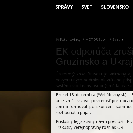
SPRÁVY
SVET
SLOVENSKO
Fotonovinky
MOTOR šport
Svet
EK odporúča zruši
Gruzínsko a Ukraj
Ústretový krok Bruselu je vnímaný aj 
nevyhnutných podmienok vrátane prisp
systémov ochrany osobných údajov eu
Brusel 18. decembra (WebNoviny.sk) – 
únie zrušiť vízovú povinnosť pre občan
tom informoval po skončení summitu E
rozhodnutia prijať.
Príslušný legislatívny návrh predloží 
i rakúsky verejnoprávny rozhlas ORF.