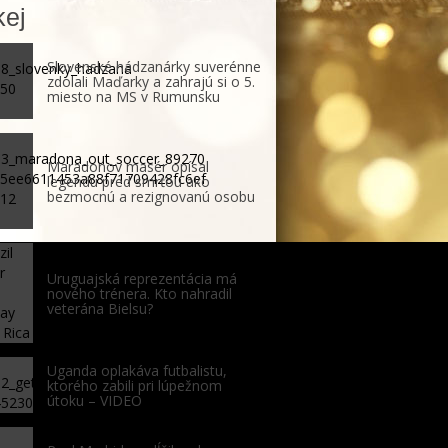
ej
Slovenské hádzanárky suverénne
zdolali Maďarky a zahrajú si o 5.
miesto na MS v Rumunsku
Maradonov masér opísal
legendu pred smrťou ako
bezmocnú a rezignovanú osobu
Uruguajská reprezentácia má
nového trénera. Kto nahradil
veterána Bielsu?
Uganda oplakáva futbalistu,
ktorého zabili pri lúpežnom
útoku – VIDEO