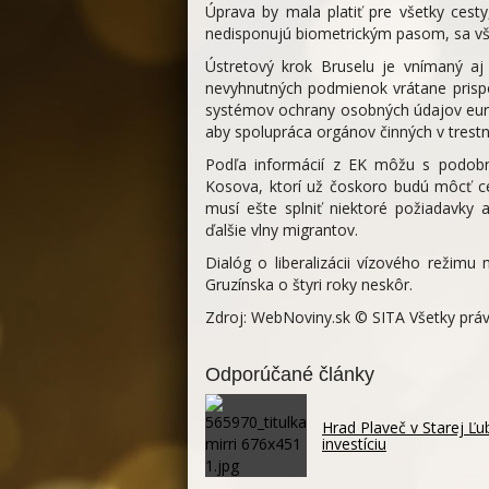
Úprava by mala platiť pre všetky cesty
nedisponujú biometrickým pasom, sa vš
Ústretový krok Bruselu je vnímaný aj 
nevyhnutných podmienok vrátane prisp
systémov ochrany osobných údajov eur
aby spolupráca orgánov činných v tres
Podľa informácií z EK môžu s podobn
Kosova, ktorí už čoskoro budú môcť ces
musí ešte splniť niektoré požiadavky
ďalšie vlny migrantov.
Dialóg o liberalizácii vízového režimu
Gruzínska o štyri roky neskôr.
Zdroj: WebNoviny.sk © SITA Všetky prá
Odporúčané články
Hrad Plaveč v Starej Ľ
investíciu