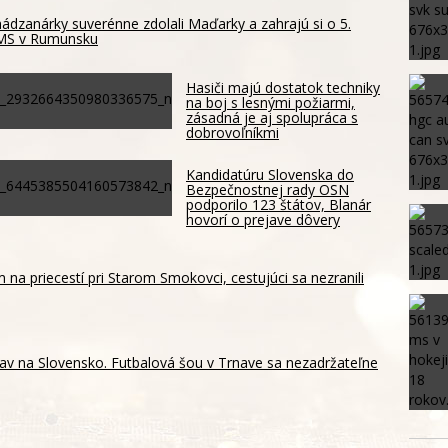
ádzanárky suverénne zdolali Maďarky a zahrajú si o 5.
 MS v Rumunsku
Hasiči majú dostatok techniky
na boj s lesnými požiarmi,
zásadná je aj spolupráca s
dobrovoľníkmi
Kandidatúru Slovenska do
Bezpečnostnej rady OSN
podporilo 123 štátov, Blanár
hovorí o prejave dôvery
m na priecestí pri Starom Smokovci, cestujúci sa nezranili
av na Slovensko. Futbalová šou v Trnave sa nezadržateľne