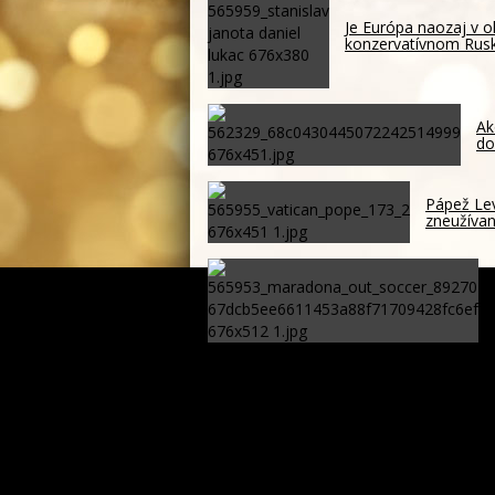
Je Európa naozaj v o
konzervatívnom Ru
Ak
do
Pápež Lev
zneužívan