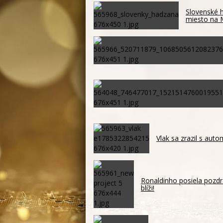
Slovenské h
miesto na
Vlak sa zrazil s auto
Ronaldinho posiela pozdr
blíži!