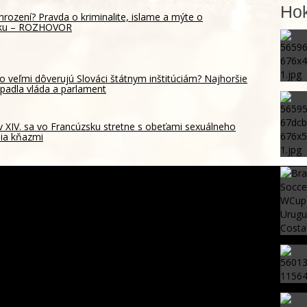
Hok
hrození? Pravda o kriminalite, islame a mýte o
sku – ROZHOVOR
o veľmi dôverujú Slováci štátnym inštitúciám? Najhoršie
padla vláda a parlament
 XIV. sa vo Francúzsku stretne s obeťami sexuálneho
ia kňazmi
Maradonov masér opísal legendu pred smrťou ako
bezmocnú a rezignovanú osobu