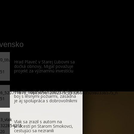
ovensko
Hrad Plaveč v Starej Ľubovni sa
dočká obnovy, Migaľ považuje
projekt za významnú investíciu
Hasiči majú dostatok techniky na
boj s lesnými požiarmi, zásadná
je aj spolupráca s dobrovoľníkmi
Vlak sa zrazil s autom na
priecestí pri Starom Smokovci,
cestujúci sa nezranili