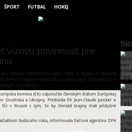
ŠPORT
FUTBAL
HOKEJ
Sl
ť vízovú povinnosť pre
inu
ako uznanie reformného úsilia Tbilisi a Kyjeva a splnenia
ôsobenia predpisov týkajúcich sa cestovných dokumentov a
rópskym štandardom.
Európska komisia (EK) odporučila členským štátom Európskej
ov Gruzínska a Ukrajiny. Predseda EK Jean-Claude Juncker o
Ú v Bruseli s tým, že by členské krajiny mali príslušné
EK začiatkom budúceho roka, informovala tlačová agentúra DPA