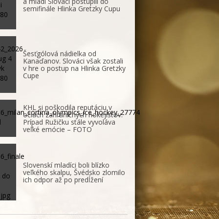
a mladí Slováci postúpili do
semifinále Hlinka Gretzky Cupu
Šesťgólová nádielka od
Kanaďanov. Slováci však zostali
v hre o postup na Hlinka Gretzky
Cupe
KHL si poškodila reputáciu v
očiach zahraničných hokejistov.
Prípad Ružičku stále vyvoláva
veľké emócie – FOTO
Slovenskí mladíci boli blízko
veľkého skalpu, Švédsko zlomilo
ich odpor až po predĺžení