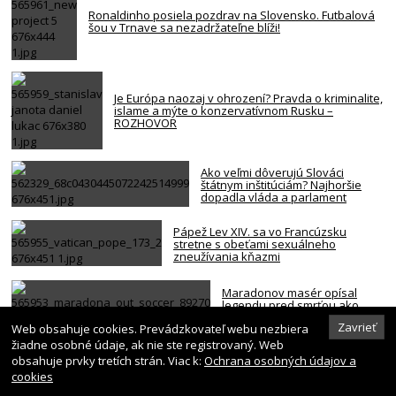
Ronaldinho posiela pozdrav na Slovensko. Futbalová
šou v Trnave sa nezadržateľne blíži!
Je Európa naozaj v ohrození? Pravda o kriminalite,
islame a mýte o konzervatívnom Rusku –
ROZHOVOR
Ako veľmi dôverujú Slováci
štátnym inštitúciám? Najhoršie
dopadla vláda a parlament
Pápež Lev XIV. sa vo Francúzsku
stretne s obeťami sexuálneho
zneužívania kňazmi
Maradonov masér opísal
legendu pred smrťou ako
bezmocnú a rezignovanú
Zavrieť
Web obsahuje cookies. Prevádzkovateľ webu nezbiera
osobu
žiadne osobné údaje, ak nie ste registrovaný. Web
obsahuje prvky tretích strán. Viac k:
Ochrana osobných údajov a
cookies