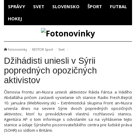
SPRÁVY
SVET
SLOVENSKO
ŠPORT
FUTBAL
HOKEJ
Fotonovinky
MOTOR šport
Svet
Džihádisti uniesli v Sýrii
popredných opozičných
aktivistov
Členovia Frontu an-Nusra uniesli aktivistov Ráida Fárisa a Hádího
Abdalláha pričom zastavili vysielanie ich stanice Radio Fresh.Bejrút
10. januára (WebNoviny.sk) – Extrémistická skupina Front an-Nusra
uniesla dnes na severe Sýrie dvoch popredných opozičných
aktivistov, ktorí tu prevádzkovali vlastnú rozhlasovú stanicu.
Agentúra AP o tom informuje s odvolaním sa na vyhlásenie tejto
stanice a údaje Sýrskeho pozorovateľského centra pre ľudské práva
(SOHR) so sídlom v Británii.