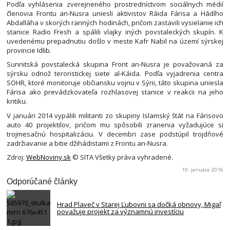
Podľa vyhlásenia zverejneného prostredníctvom sociálnych médií
členovia Frontu an-Nusra uniesli aktivistov Ráida Fárisa a Hádího
Abdalláha v skorých ranných hodinách, pričom zastavili vysielanie ich
stanice Radio Fresh a spálili vlajky iných povstaleckých skupín. K
uvedenému prepadnutiu došlo v meste Kafr Nabil na území sýrskej
provincie Idlib.
Sunnitská povstalecká skupina Front an-Nusra je považovaná za
sýrsku odnož teroristickej siete al-Káida. Podľa vyjadrenia centra
SOHR, ktoré monitoruje občiansku vojnu v Sýrii, táto skupina uniesla
Fárisa ako prevádzkovateľa rozhlasovej stanice v reakcii na jeho
kritiku.
V januári 2014 vypálili militanti zo skupiny Islamský štát na Fárisovo
auto 40 projektilov, pričom mu spôsobili zranenia vyžadujúce si
trojmesačnú hospitalizáciu. V decembri zase podstúpil trojdňové
zadržiavanie a bitie džihádistami z Frontu an-Nusra.
Zdroj:
WebNoviny.sk
© SITA Všetky práva vyhradené.
10. januára 2016
Odporúčané články
Hrad Plaveč v Starej Ľubovni sa dočká obnovy, Migaľ
považuje projekt za významnú investíciu