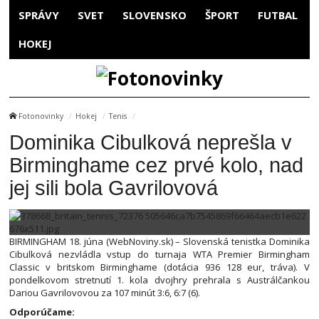
SPRÁVY
SVET
SLOVENSKO
ŠPORT
FUTBAL
HOKEJ
Fotonovinky
Hokej
Tenis
Dominika Cibulková neprešla v
Birminghame cez prvé kolo, nad
jej sili bola Gavrilovová
BIRMINGHAM 18. júna (WebNoviny.sk) – Slovenská tenistka Dominika
Cibulková nezvládla vstup do turnaja WTA Premier Birmingham
Classic v britskom Birminghame (dotácia 936 128 eur, tráva). V
pondelkovom stretnutí 1. kola dvojhry prehrala s Austrálčankou
Dariou Gavrilovovou za 107 minút 3:6, 6:7 (6).
Odporúčame: