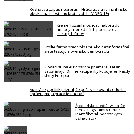
Rozhodca zápas neprerušil. Hráča zasiahol na ihrisku
blesk a na mieste ho kruto zabil – VIDEO 18+
Kremeľ rozšíril možnosti náboru do
armády aj pre ďalších páchateľov
trestných činov
Trollie farmy pred voľbami. Ako dezinformačné
siete testujú slovenskú demokraciu
Slováci sú na európskom priemere, Taliani
zaostávajú. Online vstupenky kupuje len každý
štvrtý Európan
Austrálsky politik priznal, že počas rokovania odoslal
správu „moja práca je nudná“
Španielske médiá tvrdia, že
medzi migrantmi v Ceute
identifikovali podozrivých
džihádistov