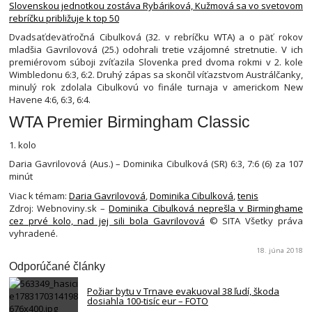
Slovenskou jednotkou zostáva Rybáriková, Kužmová sa vo svetovom
rebríčku približuje k top 50
Dvadsaťdeväťročná Cibulková (32. v rebríčku WTA) a o päť rokov
mladšia Gavrilovová (25.) odohrali tretie vzájomné stretnutie. V ich
premiérovom súboji zvíťazila Slovenka pred dvoma rokmi v 2. kole
Wimbledonu 6:3, 6:2. Druhý zápas sa skončil víťazstvom Austrálčanky,
minulý rok zdolala Cibulkovú vo finále turnaja v americkom New
Havene 4:6, 6:3, 6:4.
WTA Premier Birmingham Classic
1. kolo
Daria Gavrilovová (Aus.) – Dominika Cibulková (SR) 6:3, 7:6 (6) za 107
minút
Viac k témam:
Daria Gavrilovová
,
Dominika Cibulková
,
tenis
Zdroj: Webnoviny.sk –
Dominika Cibulková neprešla v Birminghame
cez prvé kolo, nad jej sili bola Gavrilovová
© SITA Všetky práva
vyhradené.
18. júna 2018
Odporúčané články
Požiar bytu v Trnave evakuoval 38 ľudí, škoda
dosiahla 100-tisíc eur – FOTO