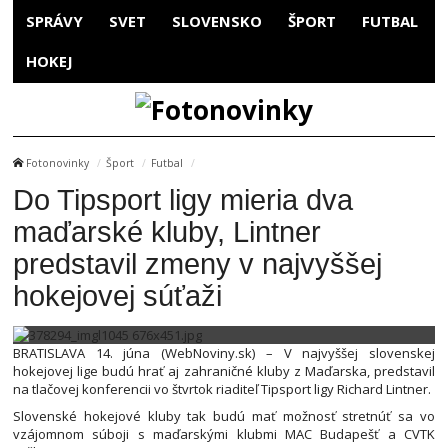
SPRÁVY
SVET
SLOVENSKO
ŠPORT
FUTBAL
HOKEJ
Fotonovinky
Šport
Futbal
Do Tipsport ligy mieria dva
maďarské kluby, Lintner
predstavil zmeny v najvyššej
hokejovej súťaži
BRATISLAVA 14. júna (WebNoviny.sk) – V najvyššej slovenskej
hokejovej lige budú hrať aj zahraničné kluby z Maďarska, predstavil
na tlačovej konferencii vo štvrtok riaditeľ Tipsport ligy Richard Lintner.
Slovenské hokejové kluby tak budú mať možnosť stretnúť sa vo
vzájomnom súboji s maďarskými klubmi MAC Budapešť a CVTK