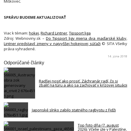
Miškovec.
SPRÁVU BUDEME AKTUALIZOVAŤ
Viac k témam:
hokej
,
Richard Lintner
,
Tipsport liga
Zdroj: Webnoviny.sk –
Do Tipsport ligy mieria dva maďarské kluby,
Lintner predstavil zmeny v najvyššej hokejovej súťaži
© SITA Všetky
práva vyhradené.
14. júna 2018
Odporúčané články
Radšej nosiť ako prosiť. Záchranár radí, čo si
zbaliť na túru a ako sa zachovať v krízovej situácii
Japonské slnko zabilo statného ragbystu z Fidži
Top foto dňa (7. august
2026): Včelie úle v Palestíne,