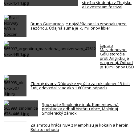
streľba študenta v Thajsku
a Lovestream festival
Bruno Guimaraes je najväčšia posila Arsenalu pred
sezónou. Údajná suma je 75 miliónov libier
Lopta z
Maradonovho
Gólu storočia
proti Anglicku je
na predaj. Odhad
je 10 miliónov USD
Zberný dvor v Dúbravke využilo za rok takmer 15-tisíc
ľudí, odovzdali viac ako 1 600 ton odpadu
Spoznajte Smolenice inak. Komentovaná
prehliadka odhalí históriu obce, Molpír aj
Smolenický zámok
Za smrťou hráča NBA z Memphisu je kokaín a heroín.
Bola to nehoda