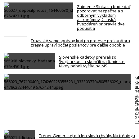
Zatmenie Slnka sa bude dať
pozorovať bezpečne a s
odborným výkladom
astronómov, žilinská
hvezdáreň pripravila dve
podujatia
Trnavský samosprávny kraj po proteste prokurátora
zrejme upraví počet poslancov pre ďalšie obdobie
Slovenské kadetky prehrali so
Švajčiarkami a skončili na 6. mieste.
Nikdy neboli vyššie na MS
Ml
kt
br
na
ta
Se
če
ob
z 
o 
–
Tréner Gymerskej má len slová chvály. Na tréningu