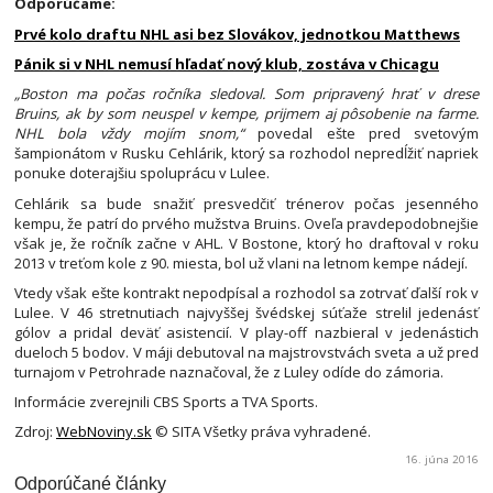
Odporúčame:
Prvé kolo draftu NHL asi bez Slovákov, jednotkou Matthews
Pánik si v NHL nemusí hľadať nový klub, zostáva v Chicagu
„Boston ma počas ročníka sledoval. Som pripravený hrať v drese
Bruins, ak by som neuspel v kempe, prijmem aj pôsobenie na farme.
NHL bola vždy mojím snom,“
povedal ešte pred svetovým
šampionátom v Rusku Cehlárik, ktorý sa rozhodol nepredĺžiť napriek
ponuke doterajšiu spoluprácu v Lulee.
Cehlárik sa bude snažiť presvedčiť trénerov počas jesenného
kempu, že patrí do prvého mužstva Bruins. Oveľa pravdepodobnejšie
však je, že ročník začne v AHL. V Bostone, ktorý ho draftoval v roku
2013 v treťom kole z 90. miesta, bol už vlani na letnom kempe nádejí.
Vtedy však ešte kontrakt nepodpísal a rozhodol sa zotrvať ďalší rok v
Lulee. V 46 stretnutiach najvyššej švédskej súťaže strelil jedenásť
gólov a pridal deväť asistencií. V play-off nazbieral v jedenástich
dueloch 5 bodov. V máji debutoval na majstrovstvách sveta a už pred
turnajom v Petrohrade naznačoval, že z Luley odíde do zámoria.
Informácie zverejnili CBS Sports a TVA Sports.
Zdroj:
WebNoviny.sk
© SITA Všetky práva vyhradené.
16. júna 2016
Odporúčané články