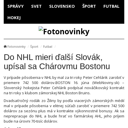
SPRÁVY
SVET
SLOVENSKO
ŠPORT
FUTBAL
HOKEJ
Fotonovinky
Šport
Futbal
Do NHL mieri ďalší Slovák,
upísal sa Chárovmu Bostonu
V prípade pôsobenia v NHL by mal za tri roky Peter Cehlárik zarobiť v
priemere 742 500 dolárov.BOSTON 16. júna (WebNoviny.sk) –
Slovenský hokejista Peter Cehlárik podpísal nováčikovský kontrakt
na tri roky s klubom zámorskej NHL Boston Bruins.
Dvadsaťročný rodák zo Žiliny by podľa viacerých zámorských médií
mal v prípade pôsobenia v elitnej súťaži zarobiť v priemere 742 500
dolárov za sezónu plus má v kontrakte výkonnostné bonusy. Ak sa
neprepracuje do NHL a bude hrať vo farmárskej AHL, jeho príjem
bude na úrovni 70-tisíc dolárov.