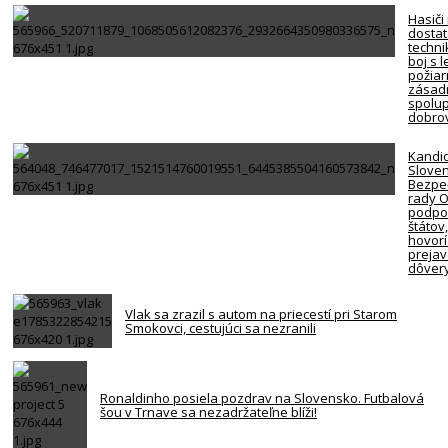
Hasiči
dosta
techni
boj s 
požiar
zásadn
spolup
dobro
Kandi
Slove
Bezpe
rady 
podpor
štátov
hovorí
preja
dôver
Vlak sa zrazil s autom na priecestí pri Starom
Smokovci, cestujúci sa nezranili
Ronaldinho posiela pozdrav na Slovensko. Futbalová
šou v Trnave sa nezadržateľne blíži!