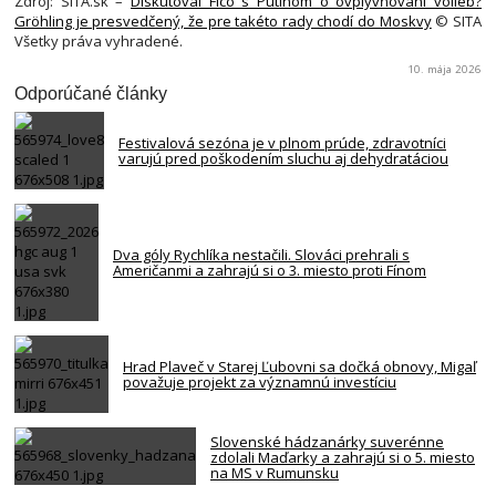
Zdroj: SITA.sk –
Diskutoval Fico s Putinom o ovplyvňovaní volieb?
Gröhling je presvedčený, že pre takéto rady chodí do Moskvy
© SITA
Všetky práva vyhradené.
10. mája 2026
Odporúčané články
Festivalová sezóna je v plnom prúde, zdravotníci
varujú pred poškodením sluchu aj dehydratáciou
Dva góly Rychlíka nestačili. Slováci prehrali s
Američanmi a zahrajú si o 3. miesto proti Fínom
Hrad Plaveč v Starej Ľubovni sa dočká obnovy, Migaľ
považuje projekt za významnú investíciu
Slovenské hádzanárky suverénne
zdolali Maďarky a zahrajú si o 5. miesto
na MS v Rumunsku