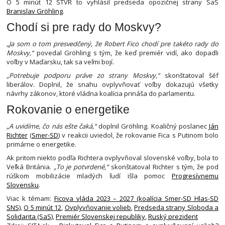
O 5 minút 12 STVR to vyhlásil predseda opozičnej strany SaS
Branislav Gröhling
.
Chodí si pre rady do Moskvy?
„Ja som o tom presvedčený, že Robert Fico chodí pre takéto rady do
Moskvy,“
povedal Gröhling s tým, že keď premiér vidí, ako dopadli
voľby v Maďarsku, tak sa veľmi bojí.
„Potrebuje podporu práve zo strany Moskvy,“
skonštatoval šéf
liberálov. Doplnil, že snahu ovplyvňovať voľby dokazujú všetky
návrhy zákonov, ktoré vládna koalícia prináša do parlamentu.
Rokovanie o energetike
„A uvidíme, čo nás ešte čaká,“
doplnil Gröhling. Koaličný poslanec
Ján
Richter
(
Smer-SD
) v reakcii uviedol, že rokovanie Fica s Putinom bolo
primárne o energetike.
Ak pritom niekto podľa Richtera ovplyvňoval slovenské voľby, bola to
Veľká Británia.
„To je potvrdené,“
skonštatoval Richter s tým, že pod
rúškom mobilizácie mladých ľudí išla pomoc
Progresívnemu
Slovensku
.
Viac k témam:
Ficova vláda 2023 – 2027 (koalícia Smer-SD Hlas-SD
SNS)
,
O 5 minút 12
,
Ovplyvňovanie volieb
,
Predseda strany Sloboda a
Solidarita (SaS)
,
Premiér Slovenskej republiky
,
Ruský prezident