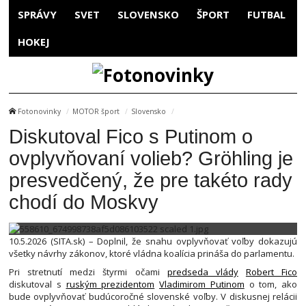
SPRÁVY
SVET
SLOVENSKO
ŠPORT
FUTBAL
HOKEJ
Fotonovinky
MOTOR šport
Slovensko
Diskutoval Fico s Putinom o
ovplyvňovaní volieb? Gröhling je
presvedčený, že pre takéto rady
chodí do Moskvy
10.5.2026 (SITA.sk) – Doplnil, že snahu ovplyvňovať voľby dokazujú
všetky návrhy zákonov, ktoré vládna koalícia prináša do parlamentu.
Pri stretnutí medzi štyrmi očami
predseda vlády
Robert Fico
diskutoval s
ruským prezidentom
Vladimirom Putinom
o tom, ako
bude ovplyvňovať budúcoročné slovenské voľby. V diskusnej relácii