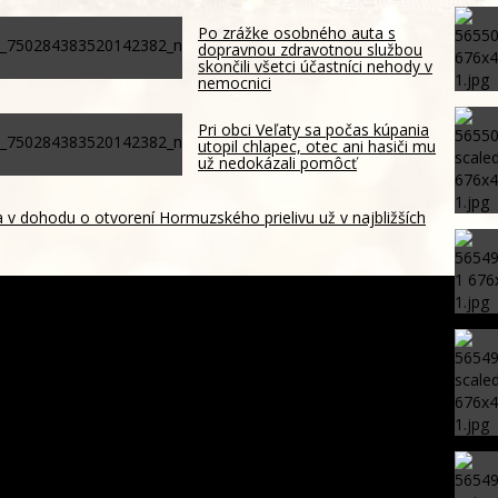
Po zrážke osobného auta s
dopravnou zdravotnou službou
skončili všetci účastníci nehody v
nemocnici
Pri obci Veľaty sa počas kúpania
utopil chlapec, otec ani hasiči mu
už nedokázali pomôcť
 v dohodu o otvorení Hormuzského prielivu už v najbližších
ovensko ponúklo Španielsku policajtov a techniku ako pomoc
boji s nelegálnou migráciou
rňuje na Ficov obchod s bratislavským prístavom, strana
 trestné oznámenie – VIDEO
milión eur skončil v odpade, smetiari ho našli po celodennom