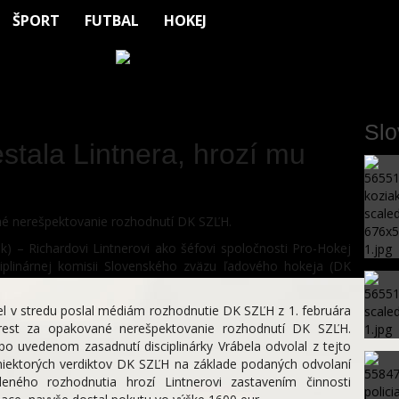
ŠPORT
FUTBAL
HOKEJ
Sl
estala Lintnera, hrozí mu
ané nerešpektovanie rozhodnutí DK SZĽH.
) – Richardovi Lintnerovi ako šéfovi spoločnosti Pro-Hokej
ciplinárnej komisii Slovenského zväzu ľadového hokeja (DK
bel v stredu poslal médiám rozhodnutie DK SZĽH z 1. februára
trest za opakované nerešpektovanie rozhodnutí DK SZĽH.
o uvedenom zasadnutí disciplinárky Vrábela odvolal z tejto
niektorých verdiktov DK SZĽH na základe podaných odvolaní
deného rozhodnutia hrozí Lintnerovi zastavením činnosti