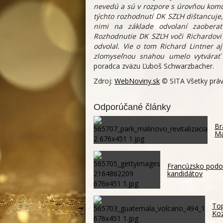
nevedú a sú v rozpore s úrovňou komu
týchto rozhodnutí DK SZĽH dištancuje,
nimi na základe odvolaní zaobera
Rozhodnutie DK SZĽH voči Richardovi 
odvolal. Vie o tom Richard Lintner 
zlomyseľnou snahou umelo vytvárať n
poradca zväzu Ľuboš Schwarzbacher.
Zdroj:
WebNoviny.sk
© SITA Všetky práv
Odporúčané články
Br
Ma
Francúzsko podoz
kandidátov
Top
Koz