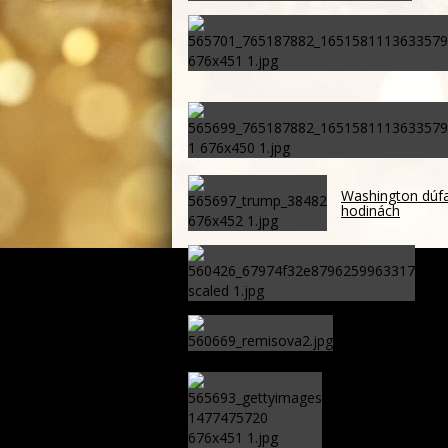
Washington dúfa
hodinách
Sl
v 
Remišová upozo
Za ľudí podáva
Výherný žreb za 
pátraní