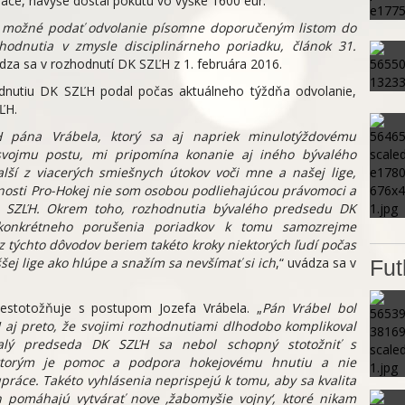
iace, navyše dostal pokutu vo výške 1600 eur.
e možné podať odvolanie písomne doporučeným listom do
odnutia v zmysle disciplinárneho poriadku, článok 31.
ádza sa v rozhodnutí DK SZĽH z 1. februára 2016.
dnutiu DK SZĽH podal počas aktuálneho týždňa odvolanie,
ĽH.
 pána Vrábela, ktorý sa aj napriek minulotýždovému
 svojmu postu, mi pripomína konanie aj iného bývalého
lší z viacerých smiešnych útokov voči mne a našej lige,
čnosti Pro-Hokej nie som osobou podliehajúcou právomoci a
dku SZĽH. Okrem toho, rozhodnutia bývalého predsedu DK
konkrétneho porušenia poriadkov k tomu samozrejme
z týchto dôvodov beriem takéto kroky niektorých ľudí počas
ej lige ako hlúpe a snažím sa nevšímať si ich
,“ uvádza sa v
Fut
estotožňuje s postupom Jozefa Vrábela. „
Pán Vrábel bol
aj preto, že svojimi rozhodnutiami dlhodobo komplikoval
alý predseda DK SZĽH sa nebol schopný stotožniť s
ktorým je pomoc a podpora hokejovému hnutiu a nie
upráce. Takéto vyhlásenia neprispejú k tomu, aby sa kvalita
n pomáhajú vytvárať nove ‚žabomyšie vojny‘, ktoré nikam