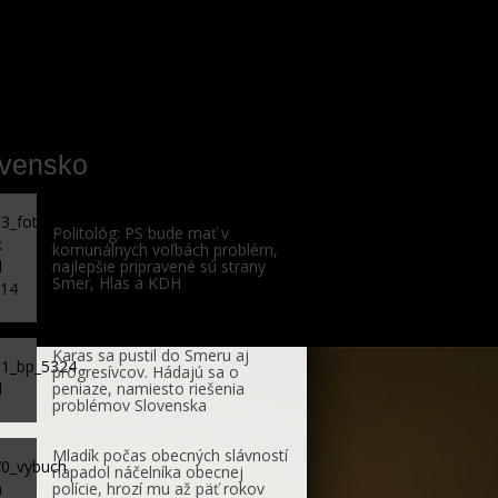
ovensko
Politológ: PS bude mať v
komunálnych voľbách problém,
najlepšie pripravené sú strany
Smer, Hlas a KDH
Karas sa pustil do Smeru aj
progresívcov. Hádajú sa o
peniaze, namiesto riešenia
problémov Slovenska
Mladík počas obecných slávností
napadol náčelníka obecnej
polície, hrozí mu až päť rokov