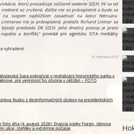
nikácie, ktorú presadzuje súčasné vedenie SZĽH. VV sa od
 niektoré sú zrušené, ďalšie nie sú právoplatné a bude sa
ť na svojom najbližšom zasadnutí na konci februára.
Lintnerovi nie je právoplatné, pretože Richard Lintner sa
aj bývalý predseda DK SZĽH. Jeho dnešný postup je preto
apätie a konflikt
,“ povedal pre agentúru SITA mediálny
a vyhradené.
10. februára 2016
atislavská župa pokračuje v revitalizácii historického parku v
linove, pre verejnosť ho otvoria v októbri – FOTO
rieva Rusko z dezinformačných útokov na prezidentských
 foto dňa (4. august 2026): Erupcia sopky Fuego, obnova
Hok
ej ulice, stehlíky a extrémne počasie