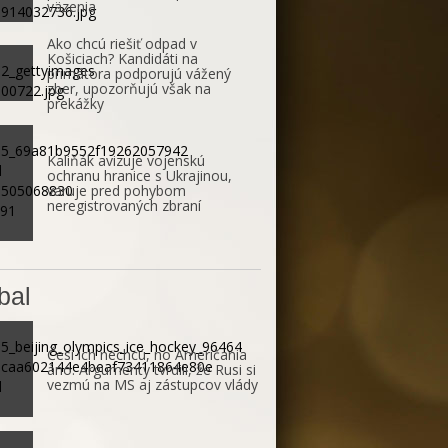
väzenia
Ako chcú riešiť odpad v
Košiciach? Kandidáti na
primátora podporujú vážený
zber, upozorňujú však na
prekážky
Kaliňák avizuje vojenskú
ochranu hranice s Ukrajinou,
varuje pred pohybom
neregistrovaných zbraní
bal
Česi ich nechcú, no Američania
áno. Argumenty tvrdili, že Rusi si
vezmú na MS aj zástupcov vlády