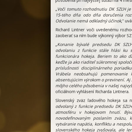
pôsobenia pri najvyššej súťaži na 4 mes
„
Voči tomuto rozhodnutiu DK SZĽH j
15-tého dňa odo dňa doručenia rozh
Odvolanie nemá odkladný účinok
,“ uv
Richard Lintner voči uvedenému rozho
zaoberať sa ním bude výkonný výbor SZ
„
Konanie bývalé predsedu DK SZĽH
odvolaniu z funkcie stále hlási ku
funkcionára hokeja. Beriem to ako ďa
keďže ja ako riaditeľ súkromnej spolo
príslušnosti disciplinárneho poria
Vrábela neobsahujú pomenovanie 
absentujúcim výrokom o previnení. Aj 
môjho celého pôsobenia v našej najvyšš
oficiálnom vyhlásení Richarda Lintnera.
Slovenský zväz ľadového hokeja sa n
odvolaný z funkcie predsedu DK SZĽH 
atmosféru v hokejovom hnutí. Býv
novodefinovaným poslaním zväzu, 
vytváranie napätia, konfliktu a nespol
slovenského hokeja zvyšovala, ale le