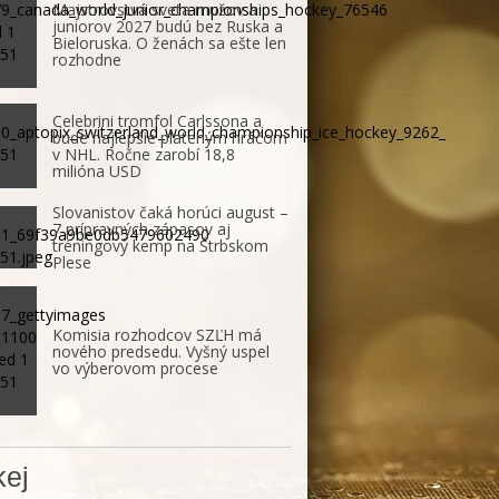
Majstrovstvá sveta mužov a
juniorov 2027 budú bez Ruska a
Bieloruska. O ženách sa ešte len
rozhodne
Celebrini tromfol Carlssona a
bude najlepšie plateným hráčom
v NHL. Ročne zarobí 18,8
milióna USD
Slovanistov čaká horúci august –
7 prípravných zápasov aj
tréningový kemp na Štrbskom
Plese
Komisia rozhodcov SZĽH má
nového predsedu. Vyšný uspel
vo výberovom procese
ej