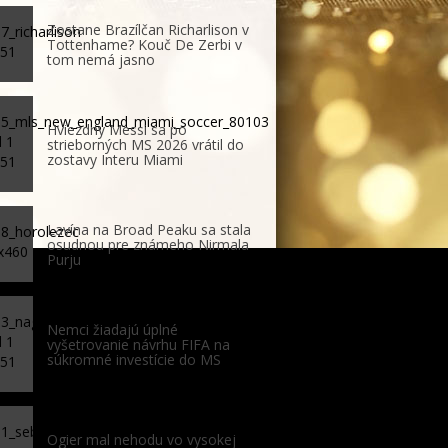
Zostane Brazílčan Richarlison v
Tottenhame? Kouč De Zerbi v
tom nemá jasno
Hviezdny Messi sa po
strieborných MS 2026 vrátil do
zostavy Interu Miami
Lavína na Broad Peaku sa stala
osudnou pre známeho Nirmala
Purju
Nemci žiadajú úplné
vyšetrovanie návrhu FIFA na
súkromné investície do MS
Ogier mal nehodu vo vysokej