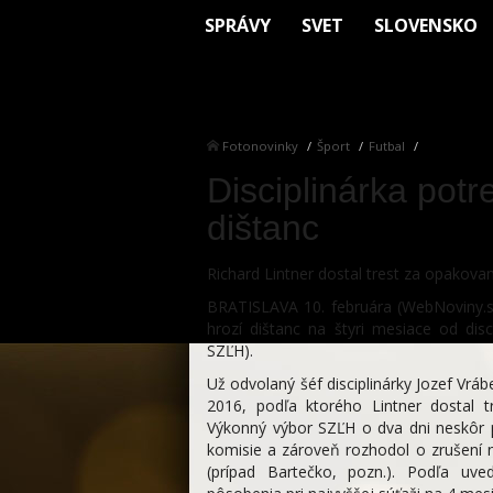
SPRÁVY
SVET
SLOVENSKO
Fotonovinky
Šport
Futbal
Disciplinárka potr
dištanc
Richard Lintner dostal trest za opakov
BRATISLAVA 10. februára (WebNoviny.sk
hrozí dištanc na štyri mesiace od dis
SZĽH).
Už odvolaný šéf disciplinárky Jozef Vrá
2016, podľa ktorého Lintner dostal 
Výkonný výbor SZĽH o dva dni neskôr p
komisie a zároveň rozhodol o zrušení 
(prípad Bartečko, pozn.). Podľa uve