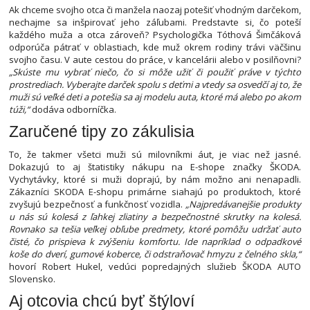
Ak chceme svojho otca či manžela naozaj potešiť vhodným darčekom,
nechajme sa inšpirovať jeho záľubami. Predstavte si, čo poteší
každého muža a otca zároveň? Psychologička Tóthová Šimčáková
odporúča pátrať v oblastiach, kde muž okrem rodiny trávi väčšinu
svojho času. V aute cestou do práce, v kancelárii alebo v posilňovni?
„Skúste mu vybrať niečo, čo si môže užiť či použiť práve v týchto
prostrediach. Vyberajte darček spolu s deťmi a vtedy sa osvedčí aj to, že
muži sú veľké deti a potešia sa aj modelu auta, ktoré má alebo po akom
túži,“
dodáva odborníčka.
Zaručené tipy zo zákulisia
To, že takmer všetci muži sú milovníkmi áut, je viac než jasné.
Dokazujú to aj štatistiky nákupu na E-shope značky ŠKODA.
Vychytávky, ktoré si muži doprajú, by nám možno ani nenapadli.
Zákazníci SKODA E-shopu primárne siahajú po produktoch, ktoré
zvyšujú bezpečnosť a funkčnosť vozidla.
„Najpredávanejšie produkty
u nás sú kolesá z ľahkej zliatiny a bezpečnostné skrutky na kolesá.
Rovnako sa tešia veľkej obľube predmety, ktoré pomôžu udržať auto
čisté, čo prispieva k zvýšeniu komfortu. Ide napríklad o odpadkové
koše do dverí, gumové koberce, či odstraňovač hmyzu z čelného skla,“
hovorí Robert Hukel, vedúci popredajných služieb ŠKODA AUTO
Slovensko.
Aj otcovia chcú byť štýloví