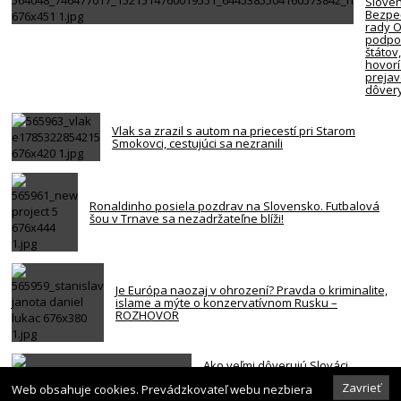
Slove
Bezpe
rady 
podpor
štátov
hovorí
preja
dôver
Vlak sa zrazil s autom na priecestí pri Starom
Smokovci, cestujúci sa nezranili
Ronaldinho posiela pozdrav na Slovensko. Futbalová
šou v Trnave sa nezadržateľne blíži!
Je Európa naozaj v ohrození? Pravda o kriminalite,
islame a mýte o konzervatívnom Rusku –
ROZHOVOR
Ako veľmi dôverujú Slováci
štátnym inštitúciám? Najhoršie
Zavrieť
Web obsahuje cookies. Prevádzkovateľ webu nezbiera
dopadla vláda a parlament