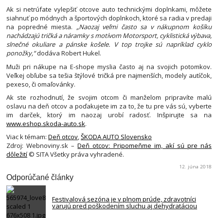
Ak si netrúfate vylepšiť otcove auto technickými doplnkami, môžete
siahnuť po módnych a športových doplnkoch, ktoré sa radia v predaji
na popredné miesta.
„Naozaj veľmi často sa v nákupnom košíku
nachádzajú tričká a náramky s motívom Motorsport, cyklistická výbava,
slnečné okuliare a pánske košele. V top trojke sú napríklad cyklo
ponožky,“
dodáva Robert Hukel.
Muži pri nákupe na E-shope myslia často aj na svojich potomkov.
Veľkej obľube sa tešia štýlové tričká pre najmenších, modely autíčok,
pexeso, či omaľovánky.
Ak ste rozhodnutí, že svojim otcom či manželom pripravíte malú
oslavu na deň otcov a poďakujete im za to, že tu pre vás sú, vyberte
im darček, ktorý im naozaj urobí radosť. Inšpirujte sa na
www.eshop.skoda-auto.sk
.
Viac k témam:
Deň otcov
,
ŠKODA AUTO Slovensko
Zdroj: Webnoviny.sk –
Deň otcov: Pripomeňme im, akí sú pre nás
dôležití
© SITA Všetky práva vyhradené.
12. júna 2018
Odporúčané články
Festivalová sezóna je v plnom prúde, zdravotníci
varujú pred poškodením sluchu aj dehydratáciou