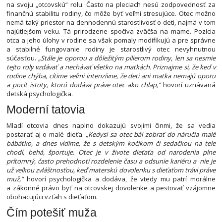
na svoju „otcovskú“ rolu. Často na pleciach nesú zodpovednosť za
finančnú stabilitu rodiny, čo môže byť veľmi stresujúce. Otec možno
nemá taký priestor na dennodennú starostlivosť o deti, najmä v tom
najútlejšom veku. Tá prirodzene spočíva zväčša na mame. Pozícia
otca a jeho úlohy v rodine sa však pomaly modifikujú a pre správne
a stabilné fungovanie rodiny je starostlivý otec nevyhnutnou
súčasťou.
„Stále je oporou a dôležitým pilierom rodiny, len sa nesmie
tejto roly vzdávať a nechávať všetko na matkách. Priznajme si, že keď v
rodine chýba, cítime veľmi intenzívne, že deti ani matka nemajú oporu
a pocit istoty, ktorú dodáva práve otec ako chlap,“
hovorí uznávaná
detská psychologička.
Moderní tatovia
Mladí otcovia dnes naplno dokazujú svojimi činmi, že sa vedia
postarať aj o malé dieťa.
„Kedysi sa otec bál zobrať do náručia malé
bábätko, a dnes vidíme, že s detským kočíkom či sedačkou na tele
chodí, behá, športuje. Otec je v živote dieťaťa od narodenia plne
prítomný, často prehodnotí rozdelenie času a odsunie kariéru a nie je
už veľkou zvláštnosťou, keď materskú dovolenku s dieťaťom trávi práve
muž,“
hovorí psychologička a dodáva, že vtedy mu patrí morálne
a zákonné právo byť na otcovskej dovolenke a pestovať vzájomne
obohacujúci vzťah s dieťaťom.
Čím potešiť muža