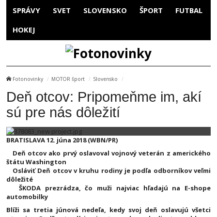
SPRÁVY
SVET
SLOVENSKO
ŠPORT
FUTBAL
HOKEJ
Fotonovinky
MOTOR šport
Slovensko
Deň otcov: Pripomeňme im, akí
sú pre nás dôležití
BRATISLAVA 12. júna 2018 (WBN/PR)
Deň otcov ako prvý oslavoval vojnový veterán z amerického
štátu Washington
Osláviť Deň otcov v kruhu rodiny je podľa odborníkov veľmi
dôležité
ŠKODA prezrádza, čo muži najviac hľadajú na E-shope
automobilky
Blíži sa tretia júnová nedeľa, kedy svoj deň oslavujú všetci