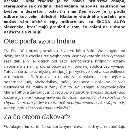
otcovia. Podľa tradície je to oslava hrdinstva chlapa,
starajúceho sa o rodinu. I keď väčšine mužov asi neulahodíme
kvetom a dezertom, osláviť s nimi Deň otcov je aj podľa
odborníkov veľmi dôležité. Hľadanie vhodného darčeka pre
mužov vám uľahčia tipy odborníkov zo ŠKODA AUTO
Slovensko, ktorí majú prehľad o tom, čo chlapi na E-shope
najčastejšie kupujú.
Otec podľa vzoru hrdina
Tradícia Dňa otcov pochádza z amerického štátu Washington od
dcéry, ktorá si chcela uctiť svojho otca. Vojnový veterán sám vychoval
šesť detí a v jej očiach bol zato jednoznačne hrdinom. Vzťahy
v rodine a s nimi aj úloha otcov sa v modernej spoločnosti vyvíjajú.
Tatovia čoraz aktívnejšie participujú pri výchove detí a starostlivosti
o domácnosť. Deň otcov sa u nás zatiaľ oslavuje skromnejšie a
pozornosť ľudí, obchodníkov, médií, dokonca i politikov je viac
sústredená na matky a ženy. Čím to je? Ozrejmuje psychologička
Mária Tóthová Šimčáková:
„Otec a jeho sviatok je rovnako dôležitý ako
každý iný, no asi naozaj nevieme, čo otcom darovať či ako to osláviť. Je
chyba, že otcom práve v tento deň nepripomenieme, ako sú pre nás,
matky, a pre deti i celú rodinu dôležití.“
Za čo otcom ďakovať?
Poďakujme im za to, že sú správnymi hlavami rodiny a nezabúdajú