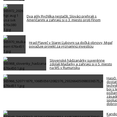
Dva góly Rychlíka nestačili. Slováci prehrali s
Američanmi a zahrajú si o 3. miesto proti Fínom
Hrad Plaveč v Starej Ľubovni sa dočká obnovy, Migaľ
považuje projekt za významnú investíciu
Slovenské hádzanárky suverénne
zdolali Maďarky a zahrajú si o 5. miesto
na MS v Rumunsku
Hasiči
dosta
techni
boj s 
požiar
zásadn
spolup
dobro
Kandi