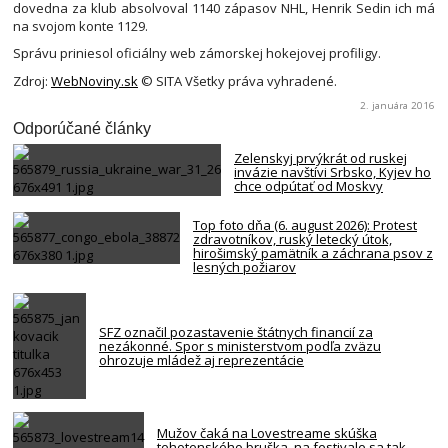
dovedna za klub absolvoval 1140 zápasov NHL, Henrik Sedin ich má
na svojom konte 1129.
Správu priniesol oficiálny web zámorskej hokejovej profiligy.
Zdroj:
WebNoviny.sk
© SITA Všetky práva vyhradené.
2. januára 2016
Odporúčané články
Zelenskyj prvýkrát od ruskej
invázie navštívi Srbsko, Kyjev ho
chce odpútať od Moskvy
Top foto dňa (6. august 2026): Protest
zdravotníkov, ruský letecký útok,
hirošimský pamätník a záchrana psov z
lesných požiarov
SFZ označil pozastavenie štátnych financií za
nezákonné. Spor s ministerstvom podľa zväzu
ohrozuje mládež aj reprezentácie
Mužov čaká na Lovestreame skúška
tehotenského bruška, na festivale sa tak