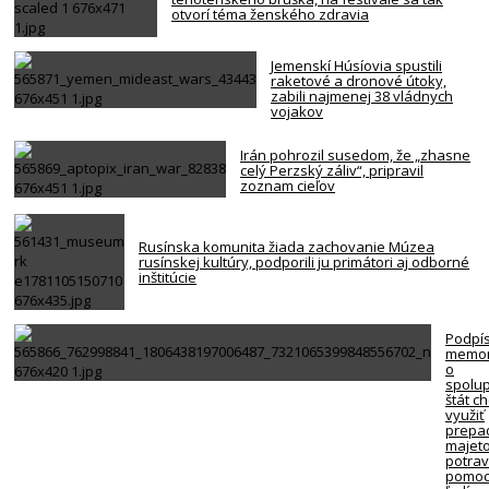
otvorí téma ženského zdravia
Jemenskí Húsíovia spustili
raketové a dronové útoky,
zabili najmenej 38 vládnych
vojakov
Irán pohrozil susedom, že „zhasne
celý Perzský záliv“, pripravil
zoznam cieľov
Rusínska komunita žiada zachovanie Múzea
rusínskej kultúry, podporili ju primátori aj odborné
inštitúcie
Podpí
memo
o
spolup
štát c
využiť
prepa
majet
potra
pomoc