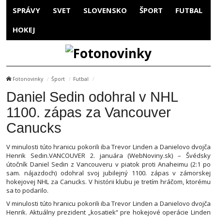
SPRÁVY
SVET
SLOVENSKO
ŠPORT
FUTBAL
HOKEJ
Fotonovinky
Šport
Futbal
Daniel Sedin odohral v NHL
1100. zápas za Vancouver
Canucks
V minulosti túto hranicu pokorili iba Trevor Linden a Danielovo dvojča
Henrik Sedin.VANCOUVER 2. januára (WebNoviny.sk) – Švédsky
útočník Daniel Sedin z Vancouveru v piatok proti Anaheimu (2:1 po
sam. nájazdoch) odohral svoj jubilejný 1100. zápas v zámorskej
hokejovej NHL za Canucks. V histórii klubu je tretím hráčom, ktorému
sa to podarilo.
V minulosti túto hranicu pokorili iba Trevor Linden a Danielovo dvojča
Henrik. Aktuálny prezident „kosatiek“ pre hokejové operácie Linden