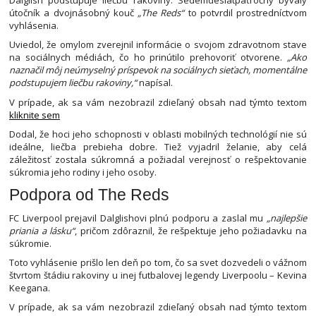
Dalglish podstupuje liečbu rakoviny. Sedemdesiatpäťročný bývalý
útočník a dvojnásobný kouč
„The Reds“
to potvrdil prostredníctvom
vyhlásenia.
Uviedol, že omylom zverejnil informácie o svojom zdravotnom stave
na sociálnych médiách, čo ho prinútilo prehovoriť otvorene.
„Ako
naznačil môj neúmyselný príspevok na sociálnych sieťach, momentálne
podstupujem liečbu rakoviny,“
napísal.
V prípade, ak sa vám nezobrazil zdieľaný obsah nad týmto textom
kliknite sem
Dodal, že hoci jeho schopnosti v oblasti mobilných technológií nie sú
ideálne, liečba prebieha dobre. Tiež vyjadril želanie, aby celá
záležitosť zostala súkromná a požiadal verejnosť o rešpektovanie
súkromia jeho rodiny i jeho osoby.
Podpora od The Reds
FC Liverpool prejavil Dalglishovi plnú podporu a zaslal mu
„najlepšie
priania a lásku“
, pričom zdôraznil, že rešpektuje jeho požiadavku na
súkromie.
Toto vyhlásenie prišlo len deň po tom, čo sa svet dozvedeli o vážnom
štvrtom štádiu rakoviny u inej futbalovej legendy Liverpoolu – Kevina
Keegana.
V prípade, ak sa vám nezobrazil zdieľaný obsah nad týmto textom