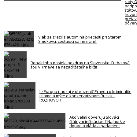
rady 
podpor
štátov
hovorí
preja
dôver
Vlak sa zrazil s autom na priecestí pri Starom
Smokovci, cestujúci sa nezranili
Ronaldinho posiela pozdrav na Slovensko. Futbalová
šou v Trnave sa nezadržateľne blíži!
Je Európa naozaj v ohrození? Pravda o kriminalite,
islame a mýte o konzervatívnom Rusku –
ROZHOVOR
Ako veľmi dôverujú Slováci
štátnym inštitúciám? Najhoršie
dopadla vláda a parlament