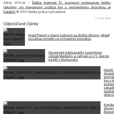
Zdroj: SITA.sk –
Ďalšia legenda FC Liverpool podstupuje liečbu
rakoviny, po Keegonovi zvádza boj s nepríjemnou chorobou aj
Dalglish
© SITA Všetky práva vyhradené.
3. júna 2026
Odporúčané články
Hrad Plaveč v Starej Ľubovni sa dočká obnovy, Migaľ
považuje projekt za významnú investíciu
Slovenské hádzanárky suverénne
zdolali Maďarky a zahrajú si o 5. miesto
na MS v Rumunsku
Hasiči
dosta
techni
boj s 
požiar
zásadn
spolup
dobro
Kandi
Slove
Bezpe