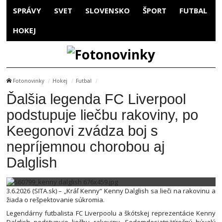
SPRÁVY
SVET
SLOVENSKO
ŠPORT
FUTBAL
HOKEJ
Fotonovinky
Hokej
Futbal
Ďalšia legenda FC Liverpool
podstupuje liečbu rakoviny, po
Keegonovi zvádza boj s
nepríjemnou chorobou aj
Dalglish
3.6.2026 (SITA.sk) – „Kráľ Kenny“ Kenny Dalglish sa lieči na rakovinu a
žiada o rešpektovanie súkromia.
Legendárny futbalista FC Liverpoolu a škótskej reprezentácie Kenny