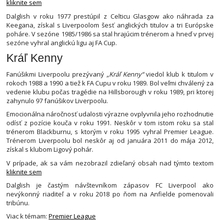
kliknite sem
Dalglish v roku 1977 prestúpil z Celticu Glasgow ako náhrada za
Keegana, získal s Liverpoolom šesť anglických titulov a tri Európske
poháre. V sezóne 1985/1986 sa stal hrajúcim trénerom a hneď v prvej
sezóne vyhral anglickú ligu aj FA Cup.
Kráľ Kenny
Fanúšikmi Liverpoolu prezývaný
„Kráľ Kenny“
viedol klub k titulom v
rokoch 1988 a 1990 a tiež k FA Cupu v roku 1989. Bol veľmi chválený za
vedenie klubu počas tragédie na Hillsborough v roku 1989, pri ktorej
zahynulo 97 fanúšikov Liverpoolu.
Emocionálna náročnosť udalosti výrazne ovplyvnila jeho rozhodnutie
odísť z pozície kouča v roku 1991. Neskôr v tom istom roku sa stal
trénerom Blackburnu, s ktorým v roku 1995 vyhral Premier League.
Trénerom Liverpoolu bol neskôr aj od januára 2011 do mája 2012,
získal s klubom Ligový pohár.
V prípade, ak sa vám nezobrazil zdieľaný obsah nad týmto textom
kliknite sem
Dalglish je častým návštevníkom zápasov FC Liverpool ako
nevýkonný riaditeľ a v roku 2018 po ňom na Anfielde pomenovali
tribúnu.
Viac k témam:
Premier League