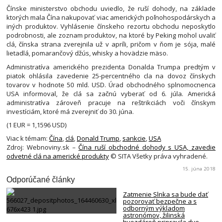
Čínske ministerstvo obchodu uviedlo, že ruší dohody, na základe
ktorých mala Čína nakupovať viac amerických poľnohospodárskych a
iných produktov. Vyhlásenie čínskeho rezortu obchodu neposkytlo
podrobnosti, ale zoznam produktov, na ktoré by Peking mohol uvaliť
clá, čínska strana zverejnila už v apríli, pričom v ňom je sója, malé
lietadlá, pomarančový džús, whisky a hovädzie mäso.
Administratíva amerického prezidenta Donalda Trumpa predtým v
piatok ohlásila zavedenie 25-percentného cla na dovoz čínskych
tovarov v hodnote 50 mld. USD. Úrad obchodného splnomocnenca
USA informoval, že clá sa začnú vyberať od 6. júla. Americká
administratíva zároveň pracuje na reštrikciách voči čínskym
investíciám, ktoré má zverejniť do 30. júna.
(1 EUR = 1,1596 USD)
Viac k témam:
Čína
,
clá
,
Donald Trump
,
sankcie
,
USA
Zdroj: Webnoviny.sk –
Čína ruší obchodné dohody s USA, zavedie
odvetné clá na americké produkty
© SITA Všetky práva vyhradené.
15. júna 2018
Odporúčané články
Zatmenie Slnka sa bude dať
pozorovať bezpečne a s
odborným výkladom
astronómov, žilinská