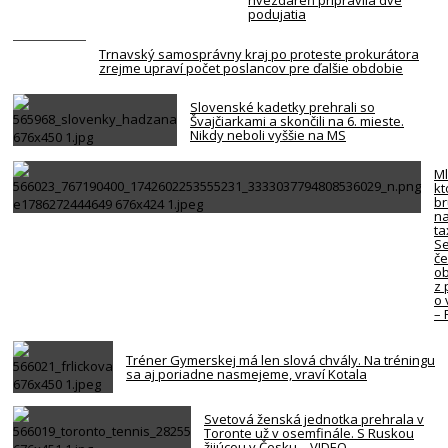
hvezdáreň pripravila dve
podujatia
Trnavský samosprávny kraj po proteste prokurátora
zrejme upraví počet poslancov pre ďalšie obdobie
Slovenské kadetky prehrali so
Švajčiarkami a skončili na 6. mieste.
Nikdy neboli vyššie na MS
Ml
kt
br
na
ta
Se
če
ob
z 
o 
–
Tréner Gymerskej má len slová chvály. Na tréningu
sa aj poriadne nasmejeme, vraví Kotala
Svetová ženská jednotka prehrala v
Toronte už v osemfinále. S Ruskou
žijúcou v Česku – VIDEO