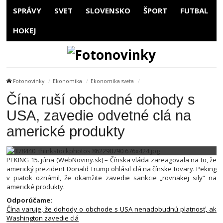
SPRÁVY
SVET
SLOVENSKO
ŠPORT
FUTBAL
HOKEJ
Fotonovinky
Ekonomika
Ekonomika sveta
Čína ruší obchodné dohody s
USA, zavedie odvetné clá na
americké produkty
PEKING 15. júna (WebNoviny.sk) – Čínska vláda zareagovala na to, že
americký prezident Donald Trump ohlásil clá na čínske tovary. Peking
v piatok oznámil, že okamžite zavedie sankcie „rovnakej sily“ na
americké produkty.
Odporúčame:
Čína varuje, že dohody o obchode s USA nenadobudnú platnosť, ak
Washington zavedie clá