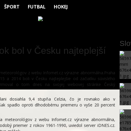
ŠPORT
FUTBAL
HOKEJ
Sl
k bol v Česku najteplejší
a meteorológov z webu Infomet.cz výrazne abnormálna.Praha
15 a 2014 boli v Česku najteplejšie od začiatku súvislého
formoval o tom dnes na svojej webovej stránke Český
vlani dosiahla 9,4 stupňa Celzia, čo je rovnako ako v
šak spadlo oproti dlhodobému priemeru o vyše 20 percent
dľa meteorológov z webu Infomet.cz výrazne abnormálna,
hodobý priemer z rokov 1961-1990, uviedol server iDNES.cz.