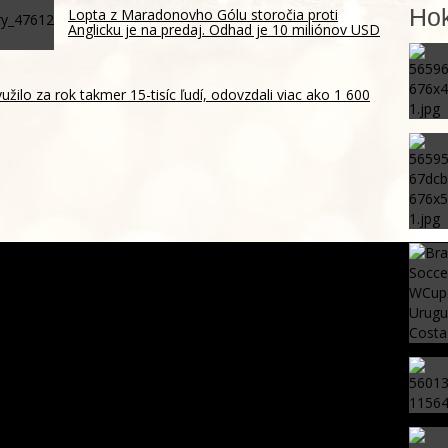
Hok
Lopta z Maradonovho Gólu storočia proti
Anglicku je na predaj. Odhad je 10 miliónov USD
žilo za rok takmer 15-tisíc ľudí, odovzdali viac ako 1 600