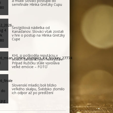
a mladí Slováci postúpili do
semifinále Hlinka Gretzky Cupu
Šesťgólová nádielka od
Kanaďanov. Slováci však zostali
v hre o postup na Hlinka Gretzky
Cupe
KHL si poškodila reputáciu v
očiach zahraničných hokejistov.
Prípad Ružičku stále vyvoláva
veľké emócie – FOTO
Slovenskí mladíci boli blízko
veľkého skalpu, Švédsko zlomilo
ich odpor až po predĺžení