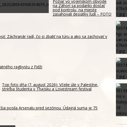
Požiar vo vojenskom obvode
na Záhorí sa podarilo dostať
pod kontrolu, na mieste
zasahovali desiatky ľudí – FOTO
siť. Záchranár radí, čo si zbaliť na túru a ako sa zachovať v
atného ragbystu z Fidži
Top foto dňa (7. august 2026): Včelie úle v Palestíne,
streľba študenta v Thajsku a Lovestream festival
šia posila Arsenalu pred sezónou. Údajná suma je 75