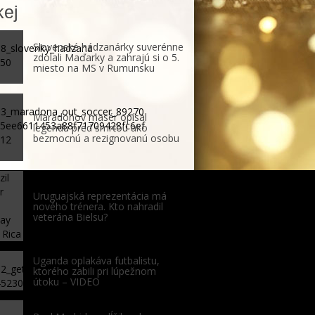
ej
Slovenské hádzanárky suverénne
zdolali Maďarky a zahrajú si o 5.
miesto na MS v Rumunsku
Maradonov masér opísal
legendu pred smrťou ako
bezmocnú a rezignovanú osobu
Uruguajská reprezentácia má
nového trénera. Kto nahradil
veterána Bielsu?
Uganda oplakáva futbalistu,
ktorého zabili pri lúpežnom
útoku – VIDEO