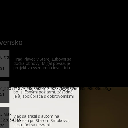
ovensko
Hrad Plaveč v Starej Ľubovni sa
dočká obnovy, Migaľ považuje
projekt za významnú investíciu
Hasiči majú dostatok techniky na
boj s lesnými požiarmi, zásadná
je aj spolupráca s dobrovoľníkmi
Vlak sa zrazil s autom na
priecestí pri Starom Smokovci,
cestujúci sa nezranili