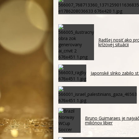
Radšej nosiť ako pro
krízovej situácii
Japonské slnko zabilo st
Bruno Guimaraes je najväč
miliónov libier