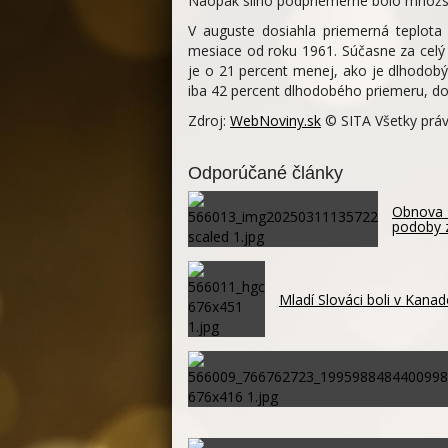
Naopak silno podpriemerné bolo množs
V auguste dosiahla priemerná teplota 
mesiace od roku 1961. Súčasne za celý 
je o 21 percent menej, ako je dlhodobý
iba 42 percent dlhodobého priemeru, do
Zdroj:
WebNoviny.sk
© SITA Všetky práv
Odporúčané články
Obnova K
podoby 
Mladí Slováci boli v Kanad