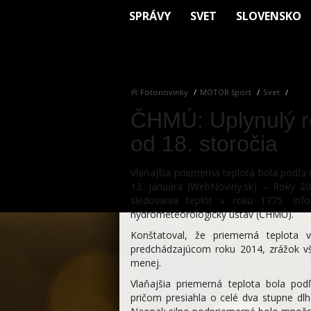
SPRÁVY
SVET
SLOVENSKO
Fotonovinky
MOTOR šport
Svet
ČHMÚ: Uplynulý ro
od 18. storočia
Vlaňajšia priemerná teplota bola podľ
13. januára (WebNoviny.sk) – Roky 20
sledovania teplôt v roku 1775. In
hydrometeorologický ústav (ČHMÚ).
Konštatoval, že priemerná teplota 
predchádzajúcom roku 2014, zrážok v
menej.
Vlaňajšia priemerná teplota bola po
pričom presiahla o celé dva stupne dl