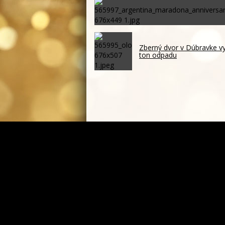
Zberný dvor v Dúbravke vyu
ton odpadu