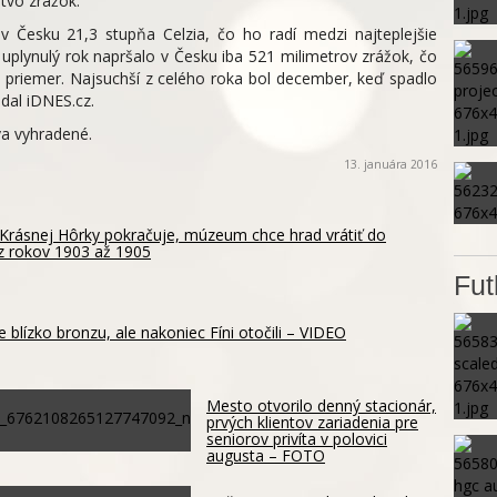
tvo zrážok.
v Česku 21,3 stupňa Celzia, čo ho radí medzi najteplejšie
uplynulý rok napršalo v Česku iba 521 milimetrov zrážok, čo
 priemer. Najsuchší z celého roka bol december, keď spadlo
dal iDNES.cz.
a vyhradené.
13. januára 2016
rásnej Hôrky pokračuje, múzeum chce hrad vrátiť do
z rokov 1903 až 1905
Fut
e blízko bronzu, ale nakoniec Fíni otočili – VIDEO
Mesto otvorilo denný stacionár,
prvých klientov zariadenia pre
seniorov privíta v polovici
augusta – FOTO