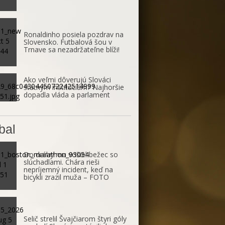
Ronaldinho posiela pozdrav na
Slovensko. Futbalová šou v
Trnave sa nezadržateľne blíži!
Ako veľmi dôverujú Slováci
štátnym inštitúciám? Najhoršie
dopadla vláda a parlament
bal
Do dráhy mu vošiel bežec so
slúchadlami. Chára rieši
nepríjemný incident, keď na
bicykli zrazil muža – FOTO
Selič strelil Švajčiarom štyri góly