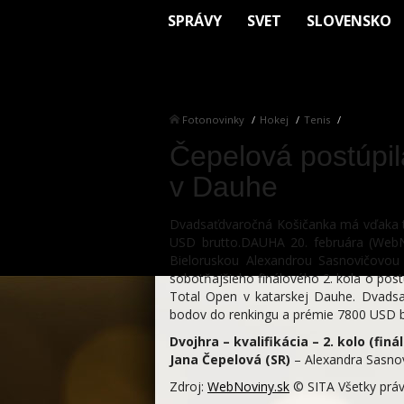
SPRÁVY
SVET
SLOVENSKO
Fotonovinky
Hokej
Tenis
Čepelová postúpil
v Dauhe
Dvadsaťdvaročná Košičanka má vďaka t
USD brutto.DAUHA 20. februára (WebNo
Bieloruskou Alexandrou Sasnovičovou
sobotňajšieho finálového 2. kola o pos
Total Open v katarskej Dauhe. Dvads
bodov do renkingu a prémie 7800 USD b
Dvojhra – kvalifikácia – 2. kolo (finál
Jana Čepelová (SR)
– Alexandra Sasnovi
Zdroj:
WebNoviny.sk
© SITA Všetky práv