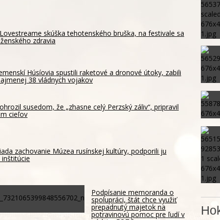
Lovestreame skúška tehotenského bruška, na festivale sa
 ženského zdravia
emenskí Húsíovia spustili raketové a dronové útoky, zabili
ajmenej 38 vládnych vojakov
ohrozil susedom, že „zhasne celý Perzský záliv“, pripravil
m cieľov
ada zachovanie Múzea rusínskej kultúry, podporili ju
inštitúcie
Podpísanie memoranda o
spolupráci, štát chce využiť
prepadnutý majetok na
Hok
potravinovú pomoc pre ľudí v