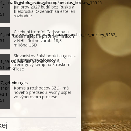
Majstrovstvá sveta mužov a
juniorov 2027 budú bez Ruska a
Bieloruska. O ženách sa ešte len
rozhodne
Celebrini tromfol Carlssona a
bude najlepšie plateným hráčom
v NHL. Ročne zarobí 18,8
milióna USD
Slovanistov čaká horúci august –
7 prípravných zápasov aj
tréningový kemp na Štrbskom
Plese
Komisia rozhodcov SZĽH má
nového predsedu. Vyšný uspel
vo výberovom procese
ej