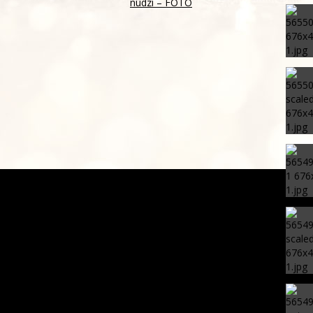
núdzi – FOTO