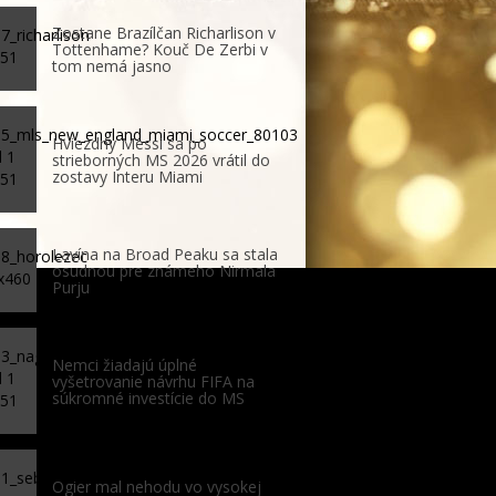
Zostane Brazílčan Richarlison v
Tottenhame? Kouč De Zerbi v
tom nemá jasno
Hviezdny Messi sa po
strieborných MS 2026 vrátil do
zostavy Interu Miami
Lavína na Broad Peaku sa stala
osudnou pre známeho Nirmala
Purju
Nemci žiadajú úplné
vyšetrovanie návrhu FIFA na
súkromné investície do MS
Ogier mal nehodu vo vysokej