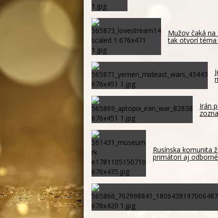
Mužov čaká na 
tak otvorí téma
J
n
Irán p
zozna
Rusínska komunita ži
primátori aj odborné 