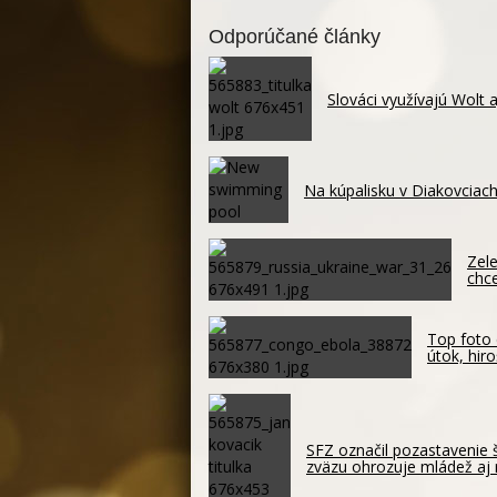
Odporúčané články
Slováci využívajú Wolt 
Na kúpalisku v Diakovciach
Zele
chc
Top foto 
útok, hir
SFZ označil pozastavenie 
zväzu ohrozuje mládež aj 