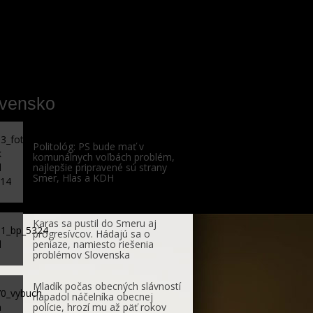
ovensko
Politológ: PS bude mať v
komunálnych voľbách problém,
najlepšie pripravené sú strany
Smer, Hlas a KDH
Karas sa pustil do Smeru aj
progresívcov. Hádajú sa o
peniaze, namiesto riešenia
problémov Slovenska
Mladík počas obecných slávností
napadol náčelníka obecnej
polície, hrozí mu až päť rokov