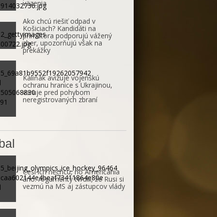
väzenia
Ako chcú riešiť odpad v
Košiciach? Kandidáti na
primátora podporujú vážený
zber, upozorňujú však na
prekážky
Kaliňák avizuje vojenskú
ochranu hranice s Ukrajinou,
varuje pred pohybom
neregistrovaných zbraní
bal
Česi ich nechcú, no Američania
áno. Argumenty tvrdili, že Rusi si
vezmú na MS aj zástupcov vlády