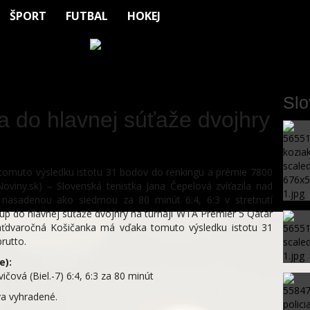
ŠPORT
FUTBAL
HOKEJ
Sl
a do hlavnej súťaže dvojhry
omuto výsledku istotu 31 bodov do renkingu a prémie 7800
viny.sk) – Slovenská tenistka Jana Čepelová zvíťazila nad
 nasadenou ako siedmou za 80 minút 6:4, 6:3 v stretnutí
tup do hlavnej súťaže dvojhry na turnaji WTA Premier 5 Qatar
aťdvaročná Košičanka má vďaka tomuto výsledku istotu 31
rutto.
e):
čová (Biel.-7) 6:4, 6:3 za 80 minút
a vyhradené.