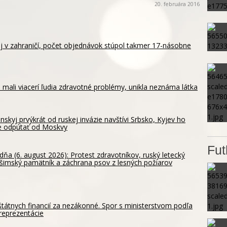
20. februára 2016
aj v zahraničí, počet objednávok stúpol takmer 17-násobne
 mali viacerí ľudia zdravotné problémy, unikla neznáma látka
nskyj prvýkrát od ruskej invázie navštívi Srbsko, Kyjev ho
e odpútať od Moskvy
Fut
dňa (6. august 2026): Protest zdravotníkov, ruský letecký
ošimský pamätník a záchrana psov z lesných požiarov
štátnych financií za nezákonné. Spor s ministerstvom podľa
reprezentácie