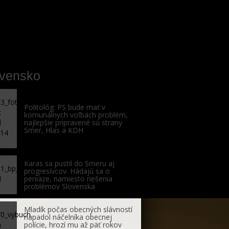
ovensko
Politológ: PS bude mať v
komunálnych voľbách problém,
najlepšie pripravené sú strany
Smer, Hlas a KDH
Karas sa pustil do Smeru aj
progresívcov. Hádajú sa o
peniaze, namiesto riešenia
problémov Slovenska
Mladík počas obecných slávností
napadol náčelníka obecnej
polície, hrozí mu až päť rokov