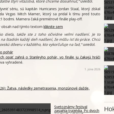
šie štyri víťazstvá, ktoré chceme dosiahnuť,“
uviedol.
vniť sériu, sú kapitán Hurricanes Jordan Staal, ktorý získal
zda Vegas Mitch Marner, ktorý sa pridal k tímu pred touto
21 bodmi. Marnera čaká premiérové finále play-off.
ný obsah nad týmto textom
kliknite sem
ko dieťa, takže ste z toho očividne veľmi nadšení. Je to
 na štadión každý deň nadšení, že môžu ísť do práce. Chcú
skú dôveru v každého, kto vykorčuľuje na ľad,“
uviedol.
ho pohár
och opäť zahrá o Stanleyho pohár, vo finále ju čakajú hráči
va vyhradené.
1. júna 2026
026): Žatva, následky zemetrasenia, monzúnové dažde,
Svetoznámy festival
Hok
zasiahla tragédia. Po dvoch