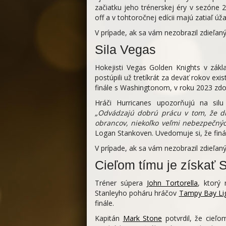
začiatku jeho trénerskej éry v sezóne 
off a v tohtoročnej edícii majú zatiaľ úža
V prípade, ak sa vám nezobrazil zdieľa
Sila Vegas
Hokejisti Vegas Golden Knights v zákla
postúpili už tretíkrát za deväť rokov ex
finále s Washingtonom, v roku 2023 zdolal
Hráči Hurricanes upozorňujú na si
„Odvádzajú dobrú prácu v tom, že dr
obrancov, niekoľko veľmi nebezpečnýc
Logan Stankoven. Uvedomuje si, že finá
V prípade, ak sa vám nezobrazil zdieľa
Cieľom tímu je získať 
Tréner súpera
John Tortorella
, ktorý 
Stanleyho poháru hráčov
Tampy Bay Li
finále.
Kapitán
Mark Stone
potvrdil, že cieľo