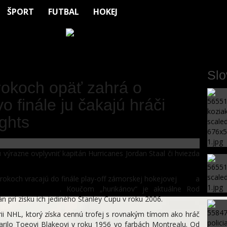
ŠPORT
FUTBAL
HOKEJ
Sl
 rokoch opäť zahrá o
o finále ju čakajú hráči
ghts
 výrazne ovplyvniť kapitán Hurricanes Jordan Staal či hviezda
rokoch vracajú do finále play-off zámorskej hokejovej
NHL
a
s Golden Knights
. Koučom „hurikánov“ je aktuálne Rod
án pri zisku ich jediného Stanley Cupu v roku 2006.
i NHL, ktorý získa cennú trofej s rovnakým tímom ako hráč
arilo Toeovi Blakeovi v roku 1956 vo farbách Montrealu. Od