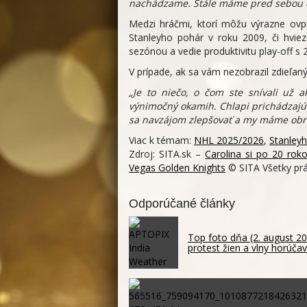
nachádzame. Stále máme pred sebou ďal
Medzi hráčmi, ktorí môžu výrazne ovply
Stanleyho pohár v roku 2009, či hvie
sezónou a vedie produktivitu play-off s 
V prípade, ak sa vám nezobrazil zdieľa
„Je to niečo, o čom ste snívali už a
výnimočný okamih. Chlapi prichádzajú
sa navzájom zlepšovať a my máme obrov
Viac k témam:
NHL 2025/2026
,
Stanley
Zdroj: SITA.sk –
Carolina si po 20 rok
Vegas Golden Knights
© SITA Všetky prá
Odporúčané články
Top foto dňa (2. august 2
protest žien a vlny horúčav