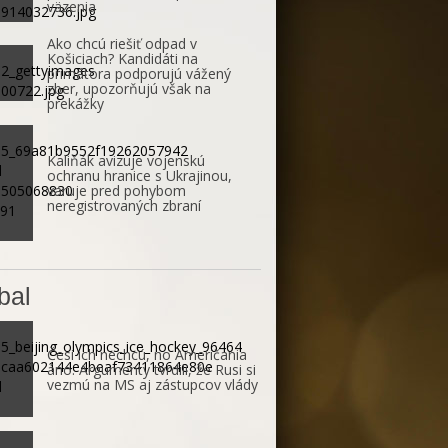
väzenia
Ako chcú riešiť odpad v
Košiciach? Kandidáti na
primátora podporujú vážený
zber, upozorňujú však na
prekážky
Kaliňák avizuje vojenskú
ochranu hranice s Ukrajinou,
varuje pred pohybom
neregistrovaných zbraní
bal
Česi ich nechcú, no Američania
áno. Argumenty tvrdili, že Rusi si
vezmú na MS aj zástupcov vlády