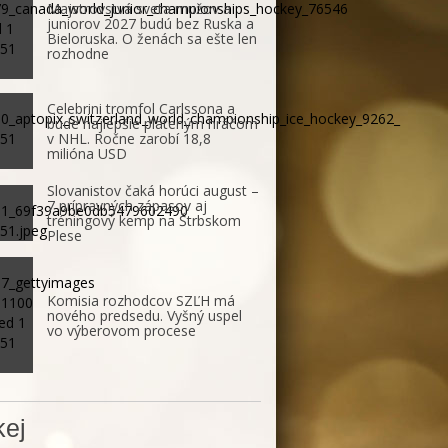
Majstrovstvá sveta mužov a
juniorov 2027 budú bez Ruska a
Bieloruska. O ženách sa ešte len
rozhodne
Celebrini tromfol Carlssona a
bude najlepšie plateným hráčom
v NHL. Ročne zarobí 18,8
milióna USD
Slovanistov čaká horúci august –
7 prípravných zápasov aj
tréningový kemp na Štrbskom
Plese
Komisia rozhodcov SZĽH má
nového predsedu. Vyšný uspel
vo výberovom procese
ej