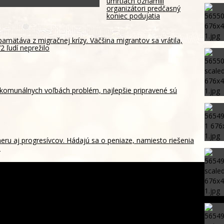
úmrtiach oznámili
organizátori predčasný
koniec podujatia
amätáva z migračnej krízy. Väčšina migrantov sa vrátila,
2 ľudí neprežilo
 komunálnych voľbách problém, najlepšie pripravené sú
meru aj progresívcov. Hádajú sa o peniaze, namiesto riešenia
a
 sa šíriaci lesný požiar ohrozuje americké mesto, tisíce ľudí
i evakuovať
Richarlison v Tottenhame? Kouč De Zerbi v tom nemá jasno