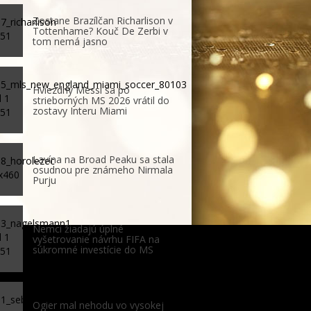
Zostane Brazílčan Richarlison v
Tottenhame? Kouč De Zerbi v
tom nemá jasno
Hviezdny Messi sa po
strieborných MS 2026 vrátil do
zostavy Interu Miami
Lavína na Broad Peaku sa stala
osudnou pre známeho Nirmala
Purju
Nemci žiadajú úplné
vyšetrovanie návrhu FIFA na
súkromné investície do MS
Ogier mal nehodu vo vysokej