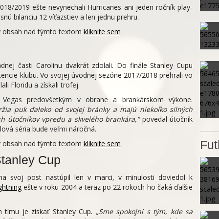
2018/2019 ešte nevynechali Hurricanes ani jeden ročník play-
snú bilanciu 12 víťazstiev a len jednu prehru.
ný obsah nad týmto textom
kliknite sem
dnej časti Carolinu dvakrát zdolali. Do finále Stanley Cupu
istencie klubu. Vo svojej úvodnej sezóne 2017/2018 prehrali vo
i Floridu a získali trofej.
lu Vegas predovšetkým v obrane a brankárskom výkone.
žia puk ďaleko od svojej bránky a majú niekoľko silných
h útočníkov vpredu a skvelého brankára,“
povedal útočník
lová séria bude veľmi náročná.
Fut
ný obsah nad týmto textom
kliknite sem
Stanley Cup
na svoj post nastúpil len v marci, v minulosti doviedol k
ghtning
ešte v roku 2004 a teraz po 22 rokoch ho čaká ďalšie
m tímu je získať Stanley Cup.
„Sme spokojní s tým, kde sa