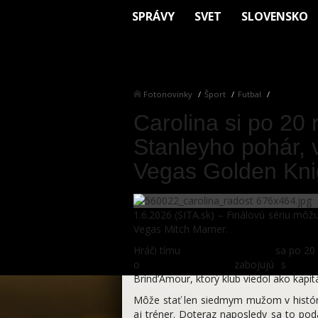
SPRÁVY
SVET
SLOVENSKO
Fotonovinky
Šport
Futbal
Carolina si po 20
Stanleyho pohár, v
Vegas Golden Kni
1.6.2026 (SITA.sk) – Finálovú sériu môžu
Vegas Mitch Marner.
Hráči tímu
Carolina Hurricanes
sa po 20 
o
Stanleyho pohár
zabojujú s
Vega
Brind’Amour, ktorý klub viedol ako kapit
Môže stať len siedmym mužom v históri
aj tréner. Doteraz naposledy sa to pod