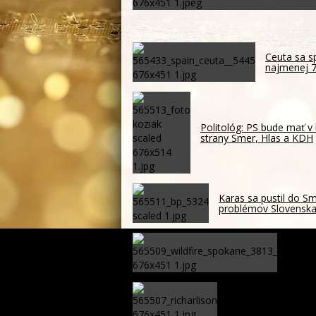
Ceuta sa sp
najmenej 7
Politológ: PS bude mať v
strany Smer, Hlas a KDH
Karas sa pustil do S
problémov Slovensk
Rýchlo
musel
Zostane Brazílčan 