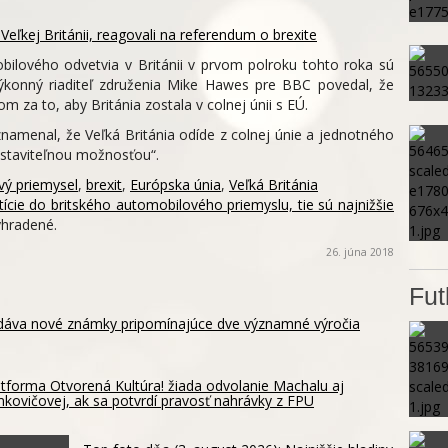
eľkej Británii, reagovali na referendum o brexite
bilového odvetvia v Británii v prvom polroku tohto roka sú
 Výkonný riaditeľ združenia Mike Hawes pre BBC povedal, že
om za to, aby Británia zostala v colnej únii s EÚ.
znamenal, že Veľká Británia odíde z colnej únie a jednotného
dstaviteľnou možnosťou“.
vý priemysel
,
brexit
,
Európska únia
,
Veľká Británia
estície do britského automobilového priemyslu, tie sú najnižšie
yhradené.
26. júna 2018
Fut
dáva nové známky pripomínajúce dve významné výročia
atforma Otvorená Kultúra! žiada odvolanie Machalu aj
mkovičovej, ak sa potvrdí pravosť nahrávky z FPU