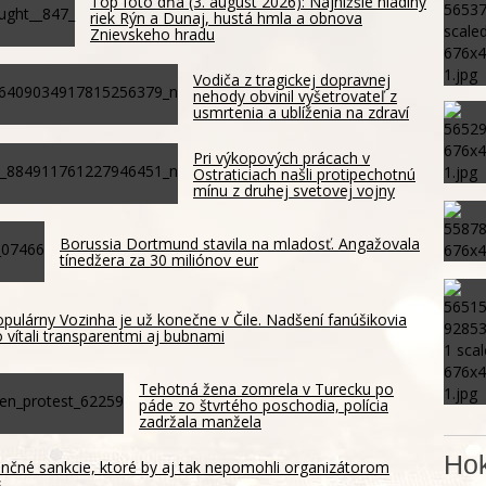
Top foto dňa (3. august 2026): Najnižšie hladiny
riek Rýn a Dunaj, hustá hmla a obnova
Znievskeho hradu
Vodiča z tragickej dopravnej
nehody obvinil vyšetrovateľ z
usmrtenia a ublíženia na zdraví
Pri výkopových prácach v
Ostraticiach našli protipechotnú
mínu z druhej svetovej vojny
Borussia Dortmund stavila na mladosť. Angažovala
tínedžera za 30 miliónov eur
pulárny Vozinha je už konečne v Čile. Nadšení fanúšikovia
 vítali transparentmi aj bubnami
Tehotná žena zomrela v Turecku po
páde zo štvrtého poschodia, polícia
zadržala manžela
Hok
ančné sankcie, ktoré by aj tak nepomohli organizátorom
s