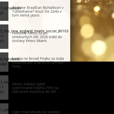
Zostane Brazílčan Richarlison v
Tottenhame? Kouč De Zerbi v
tom nemá jasno
Hviezdny Messi sa po
strieborných MS 2026 vrátil do
zostavy Interu Miami
Lavína na Broad Peaku sa stala
osudnou pre známeho Nirmala
Purju
Nemci žiadajú úplné
vyšetrovanie návrhu FIFA na
súkromné investície do MS
Ogier mal nehodu vo vysokej