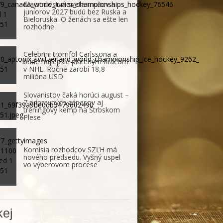
Majstrovstvá sveta mužov a
juniorov 2027 budú bez Ruska a
Bieloruska. O ženách sa ešte len
rozhodne
Celebrini tromfol Carlssona a
bude najlepšie plateným hráčom
v NHL. Ročne zarobí 18,8
milióna USD
Slovanistov čaká horúci august –
7 prípravných zápasov aj
tréningový kemp na Štrbskom
Plese
Komisia rozhodcov SZĽH má
nového predsedu. Vyšný uspel
vo výberovom procese
ej