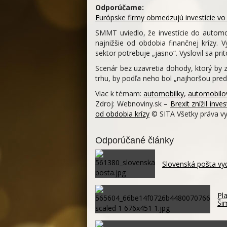
Odporúčame:
Európske firmy obmedzujú investície vo V
SMMT uviedlo, že investície do automo
najnižšie od obdobia finančnej krízy.
sektor potrebuje „jasno“. Vyslovil sa prit
Scenár bez uzavretia dohody, ktorý by 
trhu, by podľa neho bol „najhoršou pre
Viac k témam:
automobilky
,
automobilo
Zdroj: Webnoviny.sk –
Brexit znížil inv
od obdobia krízy
© SITA Všetky práva v
Odporúčané články
Slovenská pošta vy
Pl
Ši