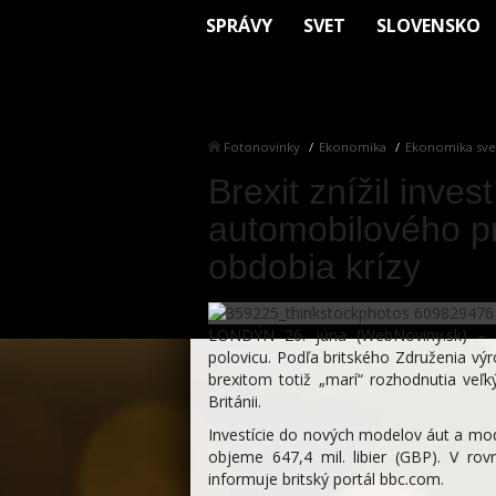
SPRÁVY
SVET
SLOVENSKO
Fotonovinky
Ekonomika
Ekonomika sve
Brexit znížil inves
automobilového pri
obdobia krízy
LONDÝN 26. júna (WebNoviny.sk) – In
polovicu. Podľa britského Združenia vý
brexitom totiž „marí“ rozhodnutia veľ
Británii.
Investície do nových modelov áut a mod
objeme 647,4 mil. libier (GBP). V ro
informuje britský portál bbc.com.