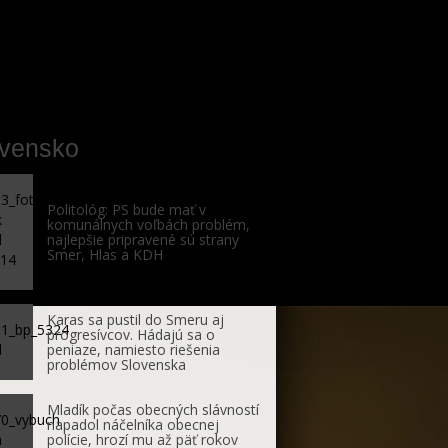
ovensko
Politológ: PS bude mať v
komunálnych voľbách problém,
najlepšie pripravené sú strany
Smer, Hlas a KDH
Karas sa pustil do Smeru aj
progresívcov. Hádajú sa o
peniaze, namiesto riešenia
problémov Slovenska
Mladík počas obecných slávností
napadol náčelníka obecnej
polície, hrozí mu až päť rokov