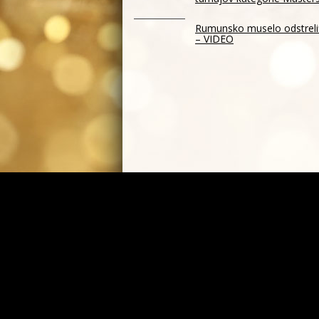
Rumunsko muselo odstreliť 
– VIDEO