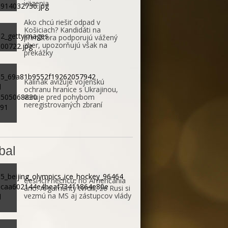
väzenia
Ako chcú riešiť odpad v
Košiciach? Kandidáti na
primátora podporujú vážený
zber, upozorňujú však na
prekážky
Kaliňák avizuje vojenskú
ochranu hranice s Ukrajinou,
varuje pred pohybom
neregistrovaných zbraní
bal
Česi ich nechcú, no Američania
áno. Argumenty tvrdili, že Rusi si
vezmú na MS aj zástupcov vlády