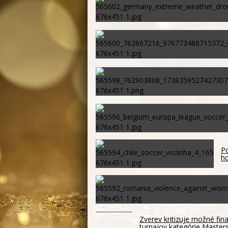
Po
ho
Zverev kritizuje možné fin
turnajov kategórie Master