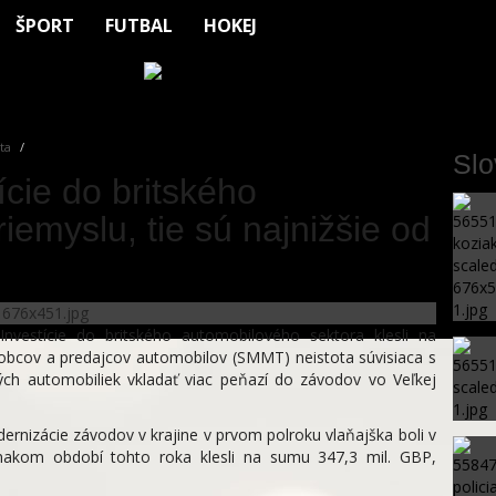
ŠPORT
FUTBAL
HOKEJ
ta
Sl
tície do britského
emyslu, tie sú najnižšie od
vestície do britského automobilového sektora klesli na
robcov a predajcov automobilov (SMMT) neistota súvisiaca s
kých automobiliek vkladať viac peňazí do závodov vo Veľkej
ernizácie závodov v krajine v prvom polroku vlaňajška boli v
vnakom období tohto roka klesli na sumu 347,3 mil. GBP,