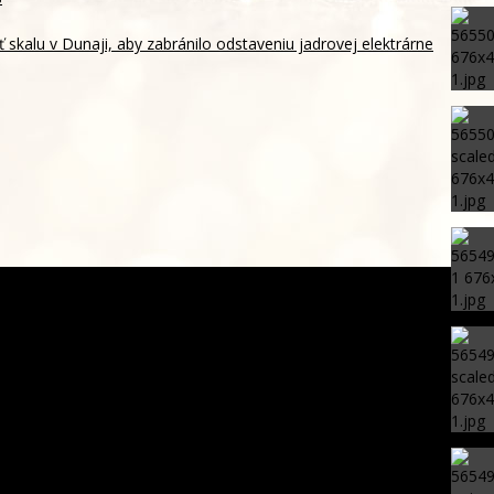
skalu v Dunaji, aby zabránilo odstaveniu jadrovej elektrárne