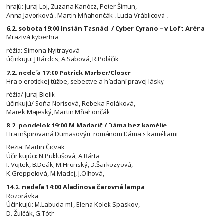
hrajú: Juraj Loj, Zuzana Kanócz, Peter Šimun,
Anna Javorková , Martin Mňahončák , Lucia Vráblicová ,
6.2. sobota 19:00 Instán Tasnádi / Cyber Cyrano – v Loft Aréna
Mrazivá kyberhra
réžia: Simona Nyitrayová
účinkuju: J.Bárdos, A.Sabová, R.Poláčik
7.2. nedeľa 17:00 Patrick Marber/Closer
Hra o erotickej túžbe, sebectve a hľadaní pravej lásky
réžia/ Juraj Bielik
účinkujú/ Soňa Norisová, Rebeka Poláková,
Marek Majeský, Martin Mňahončák
8.2. pondelok 19:00 M.Madarič / Dáma bez kamélie
Hra inšpirovaná Dumasovým románom Dáma s kaméliami
Réžia: Martin Čičvák
Účinkujúci: N.Puklušová, A.Bárta
I. Vojtek, B.Deák, M.Hronský, D.Šarkozyová,
K.Greppelová, M.Madej, J.Oľhová,
14.2. nedeľa 14:00 Aladinova čarovná lampa
Rozprávka
Účinkujú: M.Labuda ml., Elena Kolek Spaskov,
D. Žulčák, G.Tóth