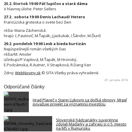
25.2. štvrtok 19:00 Päť lupičov a stará dáma
V hlavnej úlohe: Peter Sellers
27.2 . sobota 19:00 Denis Lachaud/ Hetero
Francúzska groteska o svete bez žien
réžia: Maria Záchenská
hrajú: Ľ.Paulovič, M.Ťapák, J.Jackuliak, I.Šándor, M.Ďuriš
29.2. pondelok 19:00 Lesk a bieda kurtizán
Najúspešnejší román všetkých čias
réžia/M. Amsler
účinkujú/P.Vajdová, M.Ťapák, M Hronský,
E.Podzámska, R.Autner, V.Strapková, R.Dang Van
Zdroj:
WebNoviny.sk
© SITA Všetky práva vyhradené.
20. januára 2016
Odporúčané články
Hrad Plaveč v Starej Ľubovni sa dočká obnovy, Migaľ
považuje projekt za významnú investíciu
Slovenské hádzanárky suverénne
zdolali Maďarky a zahrajú si o 5. miesto
na MS v Rumunsku