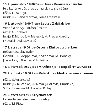
15.2. pondelok 19:00 David Ives / Venuša v kožuchu
Hra ktorá vo vás prebudí najskrytejšie vášne
réžia/ E.Eszenyi
účinkujú/Diana Mórová, Tomáš Maštalír
16.2. utorok 19:00 Tracy Letts / Zabijak Joe
Vtipná a nervy – drásajúca hra
réžia: A. Totiková
hrajú: D.Morová, M.Majeský, M. Prevendarčík,
J.Kovalčíková, M.Marušin
17.2. streda 19:00 Joe Orton / Kľúčovou dierkou
Réžia: Rastislav Balek
Účinkujú: K Greppelová, A.Szabová, M.Hronský,
J.Jackuliak, Ľ.Bukový, G.Hološka
18.2. štvrtok 20:00 Jazz v Aréne / Jaka Kopač NY QUARTET
20.2. sobota 19:00 Pam Valentine / Medzi nebom a zemou
réžia/ S.Ferancová
účinkujú/ R.Stanke, I.Kuxová, J.Gallovič, T.Radeva,
S. Daubnerová, M.Hronský, K.Haydu
25.2. štvrtok 17:00 Strýčkov sen
Legendárne televízne pondelky
réžia/ M. Pietor