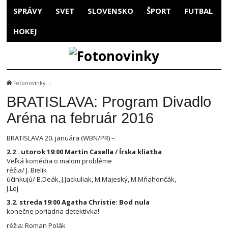
SPRÁVY
SVET
SLOVENSKO
ŠPORT
FUTBAL
HOKEJ
Fotonovinky
BRATISLAVA: Program Divadlo
Aréna na február 2016
BRATISLAVA 20. januára (WBN/PR) –
2.2 . utorok 19:00 Martin Casella / Írska kliatba
Veľká komédia o malom probléme
réžia/ J. Bielik
účinkujú/ B.Deák, J.Jackuliak, M.Majeský, M.Mňahončák,
J.Loj
3.2. streda 19:00 Agatha Christie: Bod nula
konečne poriadna detektívka!
réžia: Roman Polák