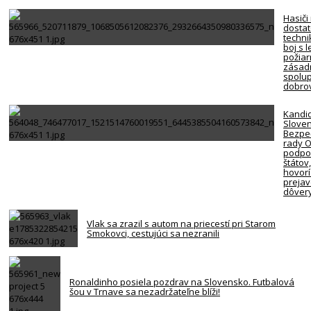
Hasiči
dosta
techni
boj s 
požiar
zásadn
spolup
dobro
Kandi
Slove
Bezpe
rady 
podpor
štátov
hovorí
preja
dôver
Vlak sa zrazil s autom na priecestí pri Starom
Smokovci, cestujúci sa nezranili
Ronaldinho posiela pozdrav na Slovensko. Futbalová
šou v Trnave sa nezadržateľne blíži!