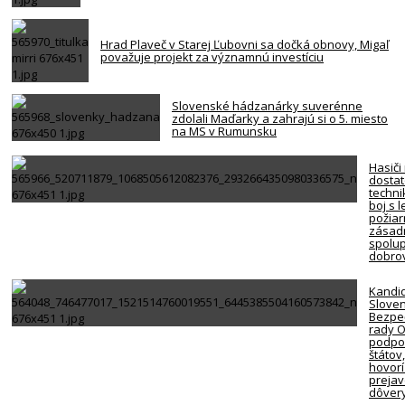
Hrad Plaveč v Starej Ľubovni sa dočká obnovy, Migaľ
považuje projekt za významnú investíciu
Slovenské hádzanárky suverénne
zdolali Maďarky a zahrajú si o 5. miesto
na MS v Rumunsku
Hasiči
dosta
techni
boj s 
požiar
zásadn
spolup
dobro
Kandi
Slove
Bezpe
rady 
podpor
štátov
hovorí
preja
dôver