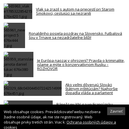
Vlak sa zrazil s autom na priecestí pri Starom
Smokovci, cestujúci sa nezranili
Ronaldinho posiela pozdrav na Slovensko. Futbalová
šou v Trnave sa nezadržateľne blíži!
Je Európa naozaj v ohrození? Pravda o kriminalite,
islame a mýte o konzervatívnom Rusku –
ROZHOVOR
Ako veľmi dôverujú Slováci
štátnym inštitúciám? Najhoršie
dopadla vláda a parlament
Pápež Lev XIV. sa vo Francúzsku
stretne s obeťami sexuálneho
Zavrieť
Web obsahuje cookies. Prevádzkovateľ webu nezbiera
zneužívania kňazmi
žiadne osobné údaje, ak nie ste registrovaný. Web
obsahuje prvky tretích strán. Viac k:
Ochrana osobných údajov a
cookies