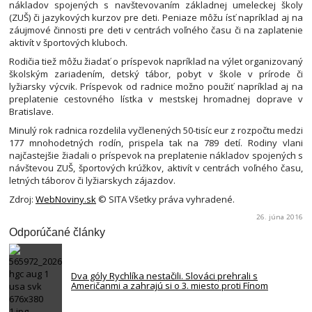
nákladov spojených s navštevovaním základnej umeleckej školy
(ZUŠ) či jazykových kurzov pre deti. Peniaze môžu ísť napríklad aj na
záujmové činnosti pre deti v centrách voľného času či na zaplatenie
aktivít v športových kluboch.
Rodičia tiež môžu žiadať o príspevok napríklad na výlet organizovaný
školským zariadením, detský tábor, pobyt v škole v prírode či
lyžiarsky výcvik. Príspevok od radnice možno použiť napríklad aj na
preplatenie cestovného lístka v mestskej hromadnej doprave v
Bratislave.
Minulý rok radnica rozdelila vyčlenených 50-tisíc eur z rozpočtu medzi
177 mnohodetných rodín, prispela tak na 789 detí. Rodiny vlani
najčastejšie žiadali o príspevok na preplatenie nákladov spojených s
návštevou ZUŠ, športových krúžkov, aktivít v centrách voľného času,
letných táborov či lyžiarskych zájazdov.
Zdroj:
WebNoviny.sk
© SITA Všetky práva vyhradené.
26. júna 2016
Odporúčané články
Dva góly Rychlíka nestačili. Slováci prehrali s
Američanmi a zahrajú si o 3. miesto proti Fínom