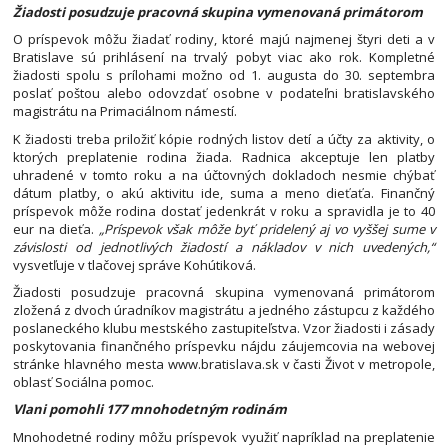
Žiadosti posudzuje pracovná skupina vymenovaná primátorom
O príspevok môžu žiadať rodiny, ktoré majú najmenej štyri deti a v
Bratislave sú prihlásení na trvalý pobyt viac ako rok. Kompletné
žiadosti spolu s prílohami možno od 1. augusta do 30. septembra
poslať poštou alebo odovzdať osobne v podateľni bratislavského
magistrátu na Primaciálnom námestí.
K žiadosti treba priložiť kópie rodných listov detí a účty za aktivity, o
ktorých preplatenie rodina žiada. Radnica akceptuje len platby
uhradené v tomto roku a na účtovných dokladoch nesmie chýbať
dátum platby, o akú aktivitu ide, suma a meno dieťaťa. Finančný
príspevok môže rodina dostať jedenkrát v roku a spravidla je to 40
eur na dieťa.
„Príspevok však môže byť pridelený aj vo vyššej sume v
závislosti od jednotlivých žiadostí a nákladov v nich uvedených,“
vysvetľuje v tlačovej správe Kohútiková.
Žiadosti posudzuje pracovná skupina vymenovaná primátorom
zložená z dvoch úradníkov magistrátu a jedného zástupcu z každého
poslaneckého klubu mestského zastupiteľstva. Vzor žiadosti i zásady
poskytovania finančného príspevku nájdu záujemcovia na webovej
stránke hlavného mesta www.bratislava.sk v časti Život v metropole,
oblasť Sociálna pomoc.
Vlani pomohli 177 mnohodetným rodinám
Mnohodetné rodiny môžu príspevok využiť napríklad na preplatenie