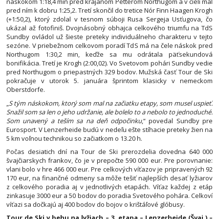
náskokom 1:18,4 min pred krajanom Petterom Northugom a v cieli mal
pred ním k dobru 1:25,2. Tretí skončil do tretice Nór Finn Haagen Krogh
(+1:50,2), ktorý zdolal v tesnom súboji Rusa Sergeja Usťugova, čo
ukázal až fotofiniš. Dvojnásobný obhajca celkového triumfu na TdS
Sundby ovládol už šieste preteky individuálneho charakteru v tejto
sezóne. V priebežnom celkovom poradí TdS má na čele náskok pred
Northugom 1:30,2 min, keďže sa mu odrátala päťsekundová
bonifikácia. Tretí je Krogh (2:00,02). Vo Svetovom pohári Sundby vedie
pred Northugom o priepastných 329 bodov. Mužská časť Tour de Ski
pokračuje v utorok 5. januára šprintom klasicky v nemeckom
Oberstdorfe.
„
S tým náskokom, ktorý som mal na začiatku etapy, som musel uspieť.
Snažil som sa len o jeho udržanie, ale bolelo to a nebolo to jednoduché.
Som unavený a teším sa na deň odpočinku
,“ povedal Sundby pre
Eurosport. V Lenzerheide budú v nedeľu ešte stíhacie preteky žien na
5 km voľnou technikou so začiatkom o 13.20 h.
Počas desiatich dní na Tour de Ski prerozdelia dovedna 640 000
švajčiarskych frankov, čo je v prepočte 590 000 eur. Pre porovnanie:
vlani bolo v hre 466 000 eur. Pre celkových víťazov je pripravených 92
170 eur, na finančné odmeny sa môže tešiť najlepších desať lyžiarov
z celkového poradia aj v jednotlivých etapách. Víťaz každej z etáp
zinkasuje 3000 eur a 50 bodov do poradia Svetového pohára. Celkoví
víťazi sa dočkajú aj 400 bodov do bojov o krištáľové glóbusy.
Tour de Ski v behu na lyžiach – 3. etapa – Lenzerheide (Švaj.) –