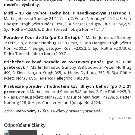
nedeľa – výsledky:
Muži – 10 km voľnou technikou s hendikepovým štartom:
1.
Martin Johnsrud Sundby 21:44,7 min, 2. Petter Northug +1:25,2 s, 3. Finn
Haagen Krogh (všetci Nór.) +1:50,2, 4. Sergej Usťugov (Rus.) +1:50,2, 5.
Sjur Röthe +1:52,9, 6. Didrik Tönseth (obaja Nór.) +1:54,7
Poradie v Tour de Ski (po 3 z 8 etáp):
1. Martin Johnsrud Sundby
1:37:09,2 h, 2. Petter Northug +1:30,2 min, 3. Finn Haagen Krogh (všetci
Nór.) +2:00,2, 4. Sergej Usťugov (Rus.) +2:05,2, 5. Sjur Röthe +2:07,9, 6.
Didrik Tönseth (obaja Nór.) +2:09,7
Priebežné celkové poradie vo Svetovom pohári (po 12 z 36
pretekov):
1. Martin Johnsrud Sundby 828 bodov, 2. Petter Northug
499, 3. Finn Haagen Krogh 395, 4. Niklas Dyrhaug 352, 5. Sjur Röthe
(všetci Nór.) 347, 6. Federico Pellegrino (Tal.) 315
Priebežné poradie v hodnotení tzv. dlhých behov (po 7 z 21
pretekov):
1. Martin Johnsrud Sundby 548 bodov, 2. Sjur Röthe 295, 3.
Niklas Dyrhaug (všetci Nór.) 252, 4. Maurice Manificat (Fr.) 238, 5. Petter
Northug 228, 6. Hans Christer Holund (obaja Nór.) 224.
Zdroj:
WebNoviny.sk
© SITA Všetky práva vyhradené.
3. januára 2016
Odporúčané články