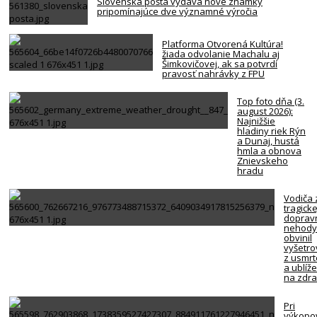
Slovenská pošta vydáva nové známky
pripomínajúce dve významné výročia
Platforma Otvorená Kultúra!
žiada odvolanie Machalu aj
Šimkovičovej, ak sa potvrdí
pravosť nahrávky z FPU
Top foto dňa (3.
august 2026):
Najnižšie
hladiny riek Rýn
a Dunaj, hustá
hmla a obnova
Znievskeho
hradu
Vodiča 
tragicke
doprav
nehody
obvinil
vyšetro
z usmrt
a ublíž
na zdra
Pri
výkopo