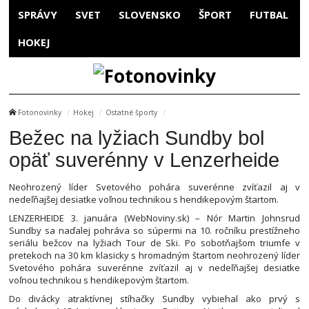
SPRÁVY
SVET
SLOVENSKO
ŠPORT
FUTBAL
HOKEJ
Fotonovinky
Hokej
Ostatné športy
Bežec na lyžiach Sundby bol
opäť suverénny v Lenzerheide
Neohrozený líder Svetového pohára suverénne zvíťazil aj v
nedeľňajšej desiatke voľnou technikou s hendikepovým štartom.
LENZERHEIDE 3. januára (WebNoviny.sk) – Nór Martin Johnsrud
Sundby sa naďalej pohráva so súpermi na 10. ročníku prestížneho
seriálu bežcov na lyžiach Tour de Ski. Po sobotňajšom triumfe v
pretekoch na 30 km klasicky s hromadným štartom neohrozený líder
Svetového pohára suverénne zvíťazil aj v nedeľňajšej desiatke
voľnou technikou s hendikepovým štartom.
Do divácky atraktívnej stíhačky Sundby vybiehal ako prvý s