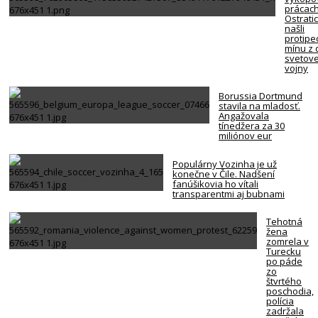
prácach
Ostrati
našli
protipe
mínu z 
svetove
vojny
Borussia Dortmund
stavila na mladosť.
Angažovala
tínedžera za 30
miliónov eur
Populárny Vozinha je už
konečne v Čile. Nadšení
fanúšikovia ho vítali
transparentmi aj bubnami
Tehotná
žena
zomrela v
Turecku
po páde
zo
štvrtého
poschodia,
polícia
zadržala