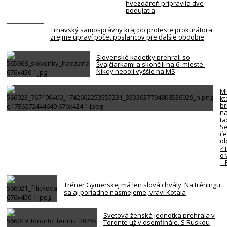
hvezdáreň pripravila dve
podujatia
Trnavský samosprávny kraj po proteste prokurátora
zrejme upraví počet poslancov pre ďalšie obdobie
Slovenské kadetky prehrali so
Švajčiarkami a skončili na 6. mieste.
Nikdy neboli vyššie na MS
Ml
kt
br
na
ta
Se
če
ob
z 
o 
–
Tréner Gymerskej má len slová chvály. Na tréningu
sa aj poriadne nasmejeme, vraví Kotala
Svetová ženská jednotka prehrala v
Toronte už v osemfinále. S Ruskou