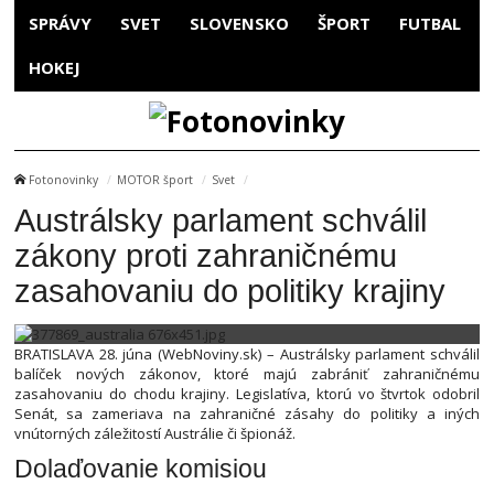
SPRÁVY
SVET
SLOVENSKO
ŠPORT
FUTBAL
HOKEJ
Fotonovinky
MOTOR šport
Svet
Austrálsky parlament schválil
zákony proti zahraničnému
zasahovaniu do politiky krajiny
BRATISLAVA 28. júna (WebNoviny.sk) – Austrálsky parlament schválil
balíček nových zákonov, ktoré majú zabrániť zahraničnému
zasahovaniu do chodu krajiny. Legislatíva, ktorú vo štvrtok odobril
Senát, sa zameriava na zahraničné zásahy do politiky a iných
vnútorných záležitostí Austrálie či špionáž.
Dolaďovanie komisiou