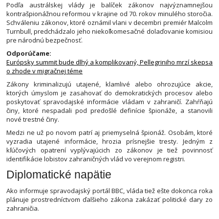
Podľa austrálskej vlády je balíček zákonov najvýznamnejšou
kontrašpionážnou reformou v krajine od 70. rokov minulého storočia.
Schváleniu zákonov, ktoré oznámil vlani v decembri premiér Malcolm
Turnbull, predchádzalo jeho niekoľkomesačné dolaďovanie komisiou
pre národnú bezpečnosť.
Odporúčame:
Európsky summit bude dlhý a komplikovaný, Pellegriniho mrzí skepsa
o zhode v migračnej téme
Zákony kriminalizujú utajené, klamlivé alebo ohrozujúce akcie,
ktorých úmyslom je zasahovať do demokratických procesov alebo
poskytovať spravodajské informácie vládam v zahraničí. Zahŕňajú
činy, ktoré nespadali pod predošlé definície špionáže, a stanovili
nové trestné činy.
Medzi ne už po novom patrí aj priemyselná špionáž. Osobám, ktoré
vyzradia utajené informácie, hrozia prísnejšie tresty. Jedným z
kľúčových opatrení vyplývajúcich zo zákonov je tiež povinnosť
identifikácie lobistov zahraničných vlád vo verejnom registri.
Diplomatické napätie
Ako informuje spravodajský portál BBC, vláda tiež ešte dokonca roka
plánuje prostredníctvom ďalšieho zákona zakázať politické dary zo
zahraničia.