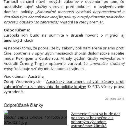
Turnbull oznámil návrh nových zákonov v decembri po tom, čo
austrálske tajné služby varovali pred pokusmi o ovplyvňovanie
domácej politiky.
„Zahraničné mocnosti vytvárajú bezprecedentné a
čím ďalej tým viac sofistikovanejšie pokusy o ovplyvňovanie politického
procesu, odtiaľto i zo zahraničia,
“ vyjadril sa vtedy premiér.
Odporúčame:
Európski lídri budú na summite v Bruseli hovoriť o migrácii aj
amerických clách
Aj napriek tomu, že poprel, že by zákony boli namierené priamo proti
Číne, opatrenia v uplynulých mesiacoch zhoršili diplomatické napätie
medzi Pekingom a Canberrou. Minulý týždeň čínsky veľvyslanec v
Austrálii Čcheng Ťing-jie opätovne varoval, že
„mentalita studenej
vojny“
oslabuje vzťahy medzi oboma krajinami.
Viac k témam:
Austrália
Zdroj: Webnoviny.sk –
Austrálsky parlament schválil zákony proti
zahraničnému zasahovaniu do politiky krajiny
© SITA Všetky práva
vyhradené.
28. júna 2018
Odporúčané články
Zatmenie Slnka sa bude dať
pozorovať bezpečne a s
odborným výkladom
astronómov, žilinská