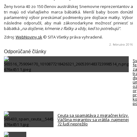
Ženy tvoria 40 zo 150 členov austrálskej Snemovne reprezentantov a
tri majú od vlaňajšieho marca bábätká. Menší baby boom donútil
parlamentný výbor preskúmať podmienky pre dojčiace matky. Výbor
následne odporučil, aby mali zákonodarkyne možnosť priniesť si
bábätká
„na dojčenie, kŕmenie z fľašky a vždy, keď to potrebujú“
.
Zdroj:
WebNoviny.sk
© SITA Všetky práva vyhradené.
2. februára 2016
Odporúčané články
S
fe
za
tr
d
úm
oz
or
p
ko
po
Ceuta sa spamätáva z migračnej krízy.
Väčšina migrantov sa vrátila, najmenej
72 ľudí neprežilo