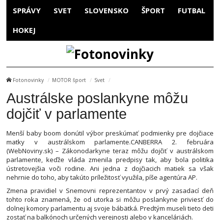
SPRÁVY
SVET
SLOVENSKO
ŠPORT
FUTBAL
HOKEJ
Fotonovinky
MOTOR šport
Svet
Austrálske poslankyne môžu
dojčiť v parlamente
Menší baby boom donútil výbor preskúmať podmienky pre dojčiace
matky v austrálskom parlamente.CANBERRA 2. februára
(WebNoviny.sk) – Zákonodarkyne teraz môžu dojčiť v austrálskom
parlamente, keďže vláda zmenila predpisy tak, aby bola politika
ústretovejšia voči rodine. Ani jedna z dojčiacich matiek sa však
nehrnie do toho, aby takúto príležitosť využila, píše agentúra AP.
Zmena pravidiel v Snemovni reprezentantov v prvý zasadací deň
tohto roka znamená, že od utorka si môžu poslankyne priviesť do
dolnej komory parlamentu aj svoje bábätká. Predtým museli tieto deti
zostať na balkónoch určených verejnosti alebo v kanceláriách.