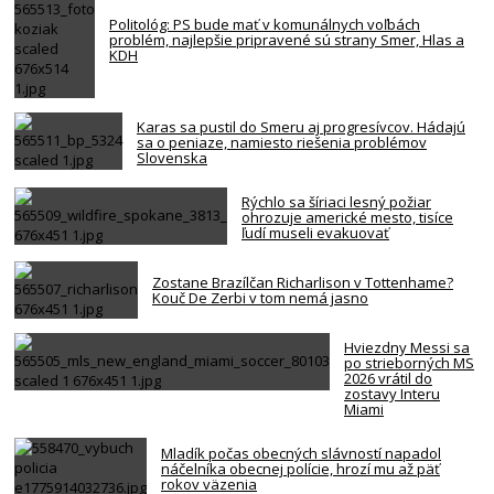
Politológ: PS bude mať v komunálnych voľbách
problém, najlepšie pripravené sú strany Smer, Hlas a
KDH
Karas sa pustil do Smeru aj progresívcov. Hádajú
sa o peniaze, namiesto riešenia problémov
Slovenska
Rýchlo sa šíriaci lesný požiar
ohrozuje americké mesto, tisíce
ľudí museli evakuovať
Zostane Brazílčan Richarlison v Tottenhame?
Kouč De Zerbi v tom nemá jasno
Hviezdny Messi sa
po strieborných MS
2026 vrátil do
zostavy Interu
Miami
Mladík počas obecných slávností napadol
náčelníka obecnej polície, hrozí mu až päť
rokov väzenia