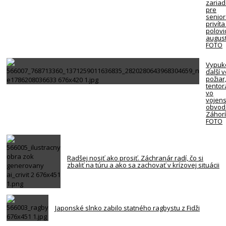
zariad
pre
senio
privíta
polovi
august
FOTO
Vypuk
ďalší 
požiar
tentor
vo
vojen
obvod
Záhorí
FOTO
Radšej nosiť ako prosiť. Záchranár radí, čo si
zbaliť na túru a ako sa zachovať v krízovej situácii
Japonské slnko zabilo statného ragbystu z Fidži