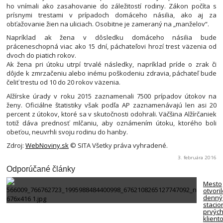
ho vnímali ako zasahovanie do záležitostí rodiny. Zákon počíta s
prísnymi trestami v prípadoch domáceho násilia, ako aj za
obťažovanie žien na uliciach. Osobitne je zameraný na „manželov“.
Napríklad ak žena v dôsledku domáceho násilia bude
práceneschopná viac ako 15 dní, páchateľovi hrozí trest väzenia od
dvoch do piatich rokov.
Ak žena pri útoku utrpí trvalé následky, napríklad príde o zrak či
dôjde k zmrzačeniu alebo inému poškodeniu zdravia, páchateľ bude
čeliť trestu od 10 do 20 rokov väzenia.
Alžírske úrady v roku 2015 zaznamenali 7500 prípadov útokov na
ženy. Oficiálne štatistiky však podľa AP zaznamenávajú len asi 20
percent z útokov, ktoré sa v skutočnosti odohrali. Väčšina Alžírčaniek
totiž dáva prednosť mlčaniu, aby oznámením útoku, ktorého boli
obeťou, neuvrhli svoju rodinu do hanby.
Zdroj:
WebNoviny.sk
© SITA Všetky práva vyhradené.
3. februára 2016
Odporúčané články
Mesto
otvori
denný
stacio
prvýc
klient