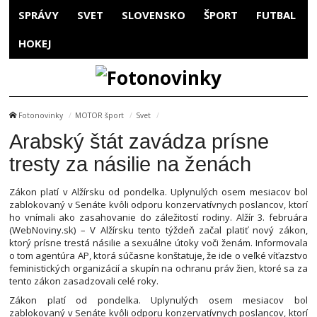
SPRÁVY
SVET
SLOVENSKO
ŠPORT
FUTBAL
HOKEJ
Fotonovinky
MOTOR šport
Svet
Arabský štát zavádza prísne
tresty za násilie na ženách
Zákon platí v Alžírsku od pondelka. Uplynulých osem mesiacov bol
zablokovaný v Senáte kvôli odporu konzervatívnych poslancov, ktorí
ho vnímali ako zasahovanie do záležitostí rodiny. Alžír 3. februára
(WebNoviny.sk) – V Alžírsku tento týždeň začal platiť nový zákon,
ktorý prísne trestá násilie a sexuálne útoky voči ženám. Informovala
o tom agentúra AP, ktorá súčasne konštatuje, že ide o veľké víťazstvo
feministických organizácií a skupín na ochranu práv žien, ktoré sa za
tento zákon zasadzovali celé roky.
Zákon platí od pondelka. Uplynulých osem mesiacov bol
zablokovaný v Senáte kvôli odporu konzervatívnych poslancov, ktorí