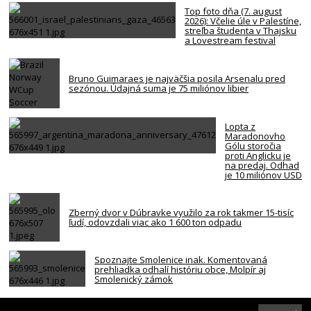
Top foto dňa (7. august
2026): Včelie úle v Palestíne,
streľba študenta v Thajsku
a Lovestream festival
Bruno Guimaraes je najväčšia posila Arsenalu pred
sezónou. Údajná suma je 75 miliónov libier
Lopta z
Maradonovho
Gólu storočia
proti Anglicku je
na predaj. Odhad
je 10 miliónov USD
Zberný dvor v Dúbravke využilo za rok takmer 15-tisíc
ľudí, odovzdali viac ako 1 600 ton odpadu
Spoznajte Smolenice inak. Komentovaná
prehliadka odhalí históriu obce, Molpír aj
Smolenický zámok
Za smrťou hráča NBA z Memphisu je kokaín a heroín.