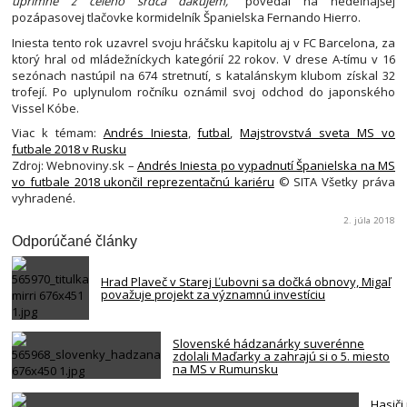
úprimne z celého srdca ďakujem,”
povedal na nedeľňajšej
pozápasovej tlačovke kormidelník Španielska Fernando Hierro.
Iniesta tento rok uzavrel svoju hráčsku kapitolu aj v FC Barcelona, za
ktorý hral od mládežníckych kategórií 22 rokov. V drese A-tímu v 16
sezónach nastúpil na 674 stretnutí, s katalánskym klubom získal 32
trofejí. Po uplynulom ročníku oznámil svoj odchod do japonského
Vissel Kóbe.
Viac k témam:
Andrés Iniesta
,
futbal
,
Majstrovstvá sveta MS vo
futbale 2018 v Rusku
Zdroj: Webnoviny.sk –
Andrés Iniesta po vypadnutí Španielska na MS
vo futbale 2018 ukončil reprezentačnú kariéru
© SITA Všetky práva
vyhradené.
2. júla 2018
Odporúčané články
Hrad Plaveč v Starej Ľubovni sa dočká obnovy, Migaľ
považuje projekt za významnú investíciu
Slovenské hádzanárky suverénne
zdolali Maďarky a zahrajú si o 5. miesto
na MS v Rumunsku
Hasiči