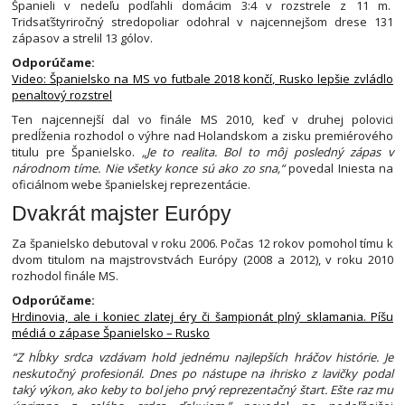
Španieli v nedeľu podľahli domácim 3:4 v rozstrele z 11 m.
Tridsaťštyriročný stredopoliar odohral v najcennejšom drese 131
zápasov a strelil 13 gólov.
Odporúčame:
Video: Španielsko na MS vo futbale 2018 končí, Rusko lepšie zvládlo
penaltový rozstrel
Ten najcennejší dal vo finále MS 2010, keď v druhej polovici
predĺženia rozhodol o výhre nad Holandskom a zisku premiérového
titulu pre Španielsko.
„Je to realita. Bol to môj posledný zápas v
národnom tíme. Nie všetky konce sú ako zo sna,“
povedal Iniesta na
oficiálnom webe španielskej reprezentácie.
Dvakrát majster Európy
Za španielsko debutoval v roku 2006. Počas 12 rokov pomohol tímu k
dvom titulom na majstrovstvách Európy (2008 a 2012), v roku 2010
rozhodol finále MS.
Odporúčame:
Hrdinovia, ale i koniec zlatej éry či šampionát plný sklamania. Píšu
médiá o zápase Španielsko – Rusko
“Z hĺbky srdca vzdávam hold jednému najlepších hráčov histórie. Je
neskutočný profesionál. Dnes po nástupe na ihrisko z lavičky podal
taký výkon, ako keby to bol jeho prvý reprezentačný štart. Ešte raz mu