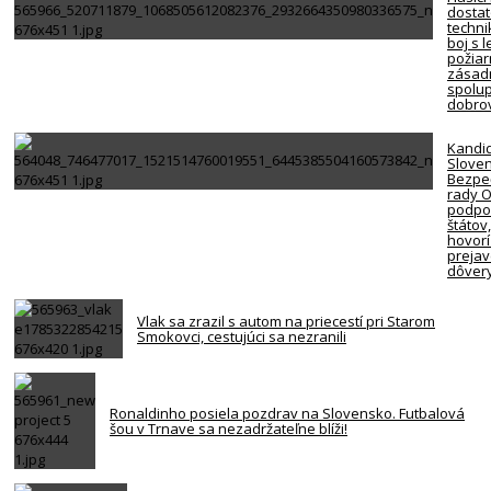
dosta
techni
boj s 
požiar
zásadn
spolup
dobro
Kandi
Slove
Bezpe
rady 
podpor
štátov
hovorí
preja
dôver
Vlak sa zrazil s autom na priecestí pri Starom
Smokovci, cestujúci sa nezranili
Ronaldinho posiela pozdrav na Slovensko. Futbalová
šou v Trnave sa nezadržateľne blíži!