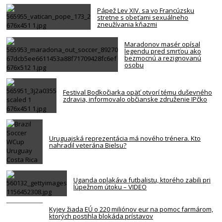
Pápež Lev XIV. sa vo Francúzsku
stretne s obeťami sexuálneho
zneužívania kňazmi
Maradonov masér opísal
legendu pred smrťou ako
bezmocnú a rezignovanú
osobu
Festival Bodkočiarka opäť otvorí tému duševného
zdravia, informovalo občianske združenie IPčko
Uruguajská reprezentácia má nového trénera. Kto
nahradil veterána Bielsu?
Uganda oplakáva futbalistu, ktorého zabili pri
lúpežnom útoku – VIDEO
Kyjev žiada EÚ o 220 miliónov eur na pomoc farmárom,
ktorých postihla blokáda prístavov