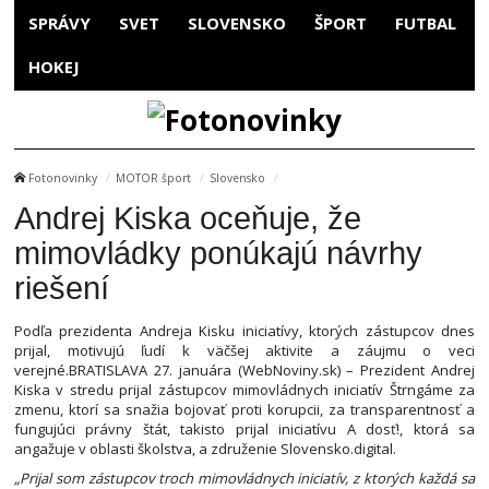
SPRÁVY
SVET
SLOVENSKO
ŠPORT
FUTBAL
HOKEJ
Fotonovinky
MOTOR šport
Slovensko
Andrej Kiska oceňuje, že
mimovládky ponúkajú návrhy
riešení
Podľa prezidenta Andreja Kisku iniciatívy, ktorých zástupcov dnes
prijal, motivujú ľudí k väčšej aktivite a záujmu o veci
verejné.BRATISLAVA 27. januára (WebNoviny.sk) – Prezident Andrej
Kiska v stredu prijal zástupcov mimovládnych iniciatív Štrngáme za
zmenu, ktorí sa snažia bojovať proti korupcii, za transparentnosť a
fungujúci právny štát, takisto prijal iniciatívu A dosť!, ktorá sa
angažuje v oblasti školstva, a združenie Slovensko.digital.
„Prijal som zástupcov troch mimovládnych iniciatív, z ktorých každá sa