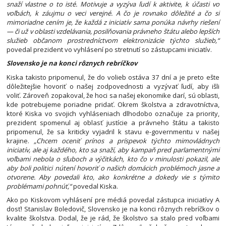
snaží vlastne o to isté. Motivuje a vyzýva ľudí k aktivite, k účasti vo
voľbách, k záujmu o veci verejné. A čo je rovnako dôležité a čo si
mimoriadne cením je, že každá z iniciatív sama ponúka návrhy riešení
— či už v oblasti vzdelávania, posilňovania právneho štátu alebo lepších
služieb občanom prostredníctvom elektronizácie týchto služieb,“
povedal prezident vo vyhlásení po stretnutí so zástupcami iniciatív.
Slovensko je na konci rôznych rebríčkov
Kiska takisto pripomenul, že do volieb ostáva 37 dní a je preto ešte
dôležitejšie hovoriť o našej zodpovednosti a vyzývať ľudí, aby išli
voliť. Zároveň zopakoval, že hoci sa našej ekonomike darí, sú oblasti,
kde potrebujeme poriadne pridať. Okrem školstva a zdravotníctva,
ktoré Kiska vo svojich vyhláseniach dlhodobo označuje za priority,
prezident spomenul aj oblasť justície a právneho štátu a takisto
pripomenul, že sa kriticky vyjadril k stavu e-governmentu v našej
krajine.
„Chcem oceniť prínos a príspevok týchto mimovládnych
iniciatív, ale aj každého, kto sa snaží, aby kampaň pred parlamentnými
voľbami nebola o sľuboch a výčitkách, kto čo v minulosti pokazil, ale
aby boli politici nútení hovoriť o našich domácich problémoch jasne a
otvorene. Aby povedali kto, ako konkrétne a dokedy vie s týmito
problémami pohnúť,“
povedal Kiska.
Ako po Kiskovom vyhlásení pre médiá povedal zástupca iniciatívy A
dosť! Stanislav Boledovič, Slovensko je na konci rôznych rebríčkov o
kvalite školstva. Dodal, že je rád, že školstvo sa stalo pred voľbami