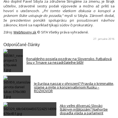
Ako doplnil Pavel Sibyla za združenie Štrngáme za zmenu, je štrajk
učiteľov, zdravotné sestry podali výpovede a možno až príliš sa
hovorí o utečencoch.
„Pri tomto všetkom diskusia o korupcii a
právnom štáte ustupuje do pozadia,“
myslí si Sibyla. Zároveň dodal,
že prezidentovi ponúkli spoluprácu pri posudzovaní návrhov
zákonov, ktoré sa napríklad týkajú súdov či prokuratúry.
Zdroj:
WebNoviny.sk
© SITA Všetky práva vyhradené.
27. januára 2016
Odporúčané články
Ronaldinho posiela pozdrav na Slovensko. Futbalová
šou v Trnave sa nezadržateľne blíži!
Je Európa naozaj v ohrození? Pravda o kriminalite,
islame a mýte o konzervatívnom Rusku –
ROZHOVOR
Ako veľmi dôverujú Slováci
štátnym inštitúciám? Najhoršie
dopadla vláda a parlament