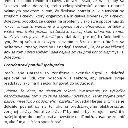
témou, čo bolo cieľom iniciatívy. Zdôraznil však, že na to, aby sa
školstvo pohlo dopredu, treba celospoločenskú dohodu naprieč
politickým spektrom o tom, čo školstvo potrebuje. V súvislosti so
štrajkom učiteľov, ktorý organizovala Iniciatíva slovenských učiteľov,
Boledovič podotkol, že učitelia na problémy v školstve upozorňujú 25
rokov.
„Iniciatívu vnímame a chápeme túto nahnevanosť učiteľov a
vďaka nim, treba priznať, sa školstvo naozaj stalo prioritnou témou
dnešných verejných diskusií,“
povedal ďalej pre médiá Boledovič s
tým, že aj vďaka Kiskovým aktivitám a štrajkujúcim učiteľom sa
naštartovali zmeny, ktoré sa už nedajú zastaviť.
„To, čo je ale kľúčové,
aby sa tomu pred voľbami dala nejaká zmysluplná koncovka,“
myslí si
Boledovič.
Prezidentovi ponúkli spoluprácu
Podľa Jána Hargaša zo združenia Slovensko.digital je dôležité
apelovať na ľudí, ktorí pôsobia v IT sektore, aby prejavili svoje
predstavy, ako má IT sektor fungovať do budúcnosti.
„Vidíme, že dnes, po siedmich rokoch investovania, tie výsledky
nezodpovedajú tomu, čo sa na začiatku očakávalo. Teraz stojíme pred
ďalšou investíciou podobného rozsahu,“
povedal Hargaš s tým, že je
dôležité pozrieť sa na to, ako si predstavujeme elektronizáciu
verejnej správy. Dodal, že práve IT by mohlo byť zdrojom inovácií v
našej krajine do budúcnosti a investície do IT môžu zásadne zmeniť
to, ako funguje štát a spoločnosť.