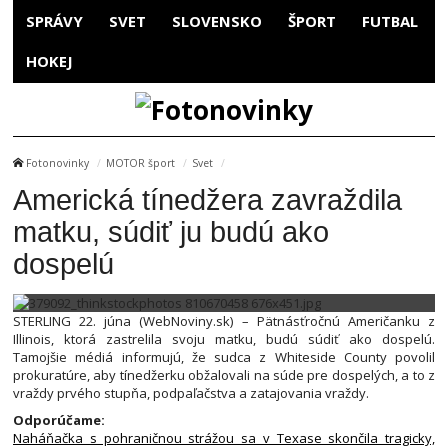
SPRÁVY
SVET
SLOVENSKO
ŠPORT
FUTBAL
HOKEJ
Fotonovinky
MOTOR šport
Svet
Americká tínedžera zavraždila
matku, súdiť ju budú ako
dospelú
STERLING 22. júna (WebNoviny.sk) – Pätnásťročnú Američanku z
Illinois, ktorá zastrelila svoju matku, budú súdiť ako dospelú.
Tamojšie médiá informujú, že sudca z Whiteside County povolil
prokuratúre, aby tínedžerku obžalovali na súde pre dospelých, a to z
vraždy prvého stupňa, podpaľačstva a zatajovania vraždy.
Odporúčame:
Naháňačka s pohraničnou strážou sa v Texase skončila tragicky,