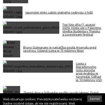
Japonské slnko zabilo statného ragbystu z Fidži
Top foto dňa (7. august
2026): Včelie úle v Palestíne,
streľba študenta v Thajsku
a Lovestream festival
Bruno Guimaraes je najväčšia posila Arsenalu pred
sezónou. Údajná suma je 75 miliónov libier
Lopta z
Maradonovho
Gólu storočia
proti Anglicku je
na predaj. Odhad
je 10 miliónov USD
Zberný dvor v Dúbravke využilo za rok takmer 15-tisíc
ľudí, odovzdali viac ako 1 600 ton odpadu
Zavrieť
Web obsahuje cookies. Prevádzkovateľ webu nezbiera
žiadne osobné údaje, ak nie ste registrovaný. Web