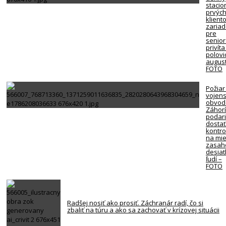
stacio
prvýc
klient
zariad
pre
senio
privíta
polovi
august
FOTO
Požiar
vojen
obvod
Záhorí
podari
dosta
kontro
na mie
zasah
desiat
ľudí –
FOTO
Radšej nosiť ako prosiť. Záchranár radí, čo si
zbaliť na túru a ako sa zachovať v krízovej situácii