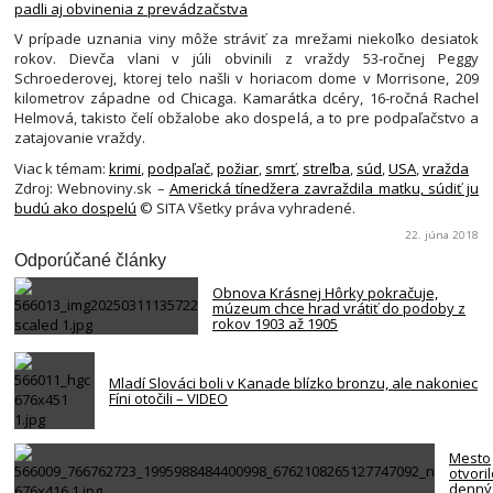
padli aj obvinenia z prevádzačstva
V prípade uznania viny môže stráviť za mrežami niekoľko desiatok
rokov. Dievča vlani v júli obvinili z vraždy 53-ročnej Peggy
Schroederovej, ktorej telo našli v horiacom dome v Morrisone, 209
kilometrov západne od Chicaga. Kamarátka dcéry, 16-ročná Rachel
Helmová, takisto čelí obžalobe ako dospelá, a to pre podpaľačstvo a
zatajovanie vraždy.
Viac k témam:
krimi
,
podpaľač
,
požiar
,
smrť
,
streľba
,
súd
,
USA
,
vražda
Zdroj: Webnoviny.sk –
Americká tínedžera zavraždila matku, súdiť ju
budú ako dospelú
© SITA Všetky práva vyhradené.
22. júna 2018
Odporúčané články
Obnova Krásnej Hôrky pokračuje,
múzeum chce hrad vrátiť do podoby z
rokov 1903 až 1905
Mladí Slováci boli v Kanade blízko bronzu, ale nakoniec
Fíni otočili – VIDEO
Mesto
otvori
denný