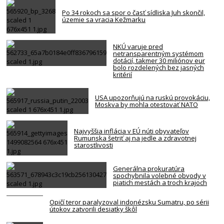
Po 34 rokoch sa spor o časť sídliska Juh skončil,
územie sa vracia Kežmarku
NKÚ varuje pred
netransparentným systémom
dotácií, takmer 30 miliónov eur
bolo rozdelených bez jasných
kritérií
USA upozorňujú na ruskú provokáciu,
Moskva by mohla otestovať NATO
Najvyššia inflácia v EÚ núti obyvateľov
Rumunska šetriť aj na jedle a zdravotnej
starostlivosti
Generálna prokuratúra
spochybnila volebné obvody v
piatich mestách a troch krajoch
Opičí teror paralyzoval indonézsku Sumatru, po sérii
útokov zatvorili desiatky škôl