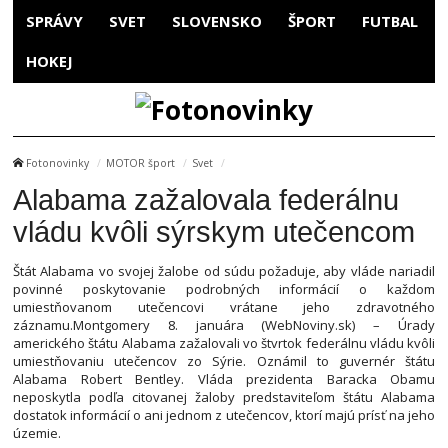
SPRÁVY
SVET
SLOVENSKO
ŠPORT
FUTBAL
HOKEJ
Fotonovinky
MOTOR šport
Svet
Alabama zažalovala federálnu
vládu kvôli sýrskym utečencom
Štát Alabama vo svojej žalobe od súdu požaduje, aby vláde nariadil
povinné poskytovanie podrobných informácií o každom
umiestňovanom utečencovi vrátane jeho zdravotného
záznamu.Montgomery 8. januára (WebNoviny.sk) – Úrady
amerického štátu Alabama zažalovali vo štvrtok federálnu vládu kvôli
umiestňovaniu utečencov zo Sýrie. Oznámil to guvernér štátu
Alabama Robert Bentley. Vláda prezidenta Baracka Obamu
neposkytla podľa citovanej žaloby predstaviteľom štátu Alabama
dostatok informácií o ani jednom z utečencov, ktorí majú prísť na jeho
územie.