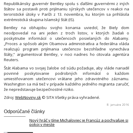
Republikánsky guvernér Bentley spolu s ďalšími guvernérmi z iných
štátov sa postavili proti prijímaniu sýrskych utečencov v reakcii na
teroristické útoky v Paríži z 13. novembra, ku ktorým sa prihlásila
extrémistická skupina Islamský štát (IS).
Bentley na obhajobu svojho konania uviedol, že Biely dom
neodpovedal na ani jeden z troch listov, v ktorých žiadali o
poskytnutie informácií o utečencoch posielaných do Alabamy.
„Proces a spôsob akým Obamova administratíva a federálna vláda
realizujú program prijímania utečencov bezohľadne vynecháva
štáty,“ argumentoval Bentley, v noci nadnes ho citovala agentúra
Reuters.
Štát Alabama vo svojej žalobe od súdu požaduje, aby vláde nariadil
povinné poskytovanie podrobných informácií o každom
umiestňovanom utečencovi vrátane jeho zdravotného záznamu.
Washington sa má tiež v prípade každého jedného migranta zaručiť,
že nepredstavuje bezpečnostné riziko.
Zdroj:
WebNoviny.sk
© SITA Všetky práva vyhradené.
8. januára 2016
Odporúčané články
Nový hráč v tíme Michaloviec je Francúz a pochvaľuje si
pokoj v meste