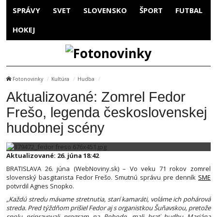
SPRÁVY
SVET
SLOVENSKO
ŠPORT
FUTBAL
HOKEJ
Fotonovinky
Kultúra
Hudba
Aktualizované: Zomrel Fedor
Frešo, legenda československej
hudobnej scény
Aktualizované: 26. júna 18:42
BRATISLAVA 26. júna (WebNoviny.sk) – Vo veku 71 rokov zomrel
slovenský basgitarista Fedor Frešo. Smutnú správu pre denník
SME
potvrdil Agnes Snopko.
„Každú stredu mávame stretnutia, starí kamaráti, voláme ich pohárová
streda. Pred týždňom prišiel Fedor aj s organistkou Šuňavskou, pretože
spolu pripravovali program na Pohode, mali hrať hudbu Mariána