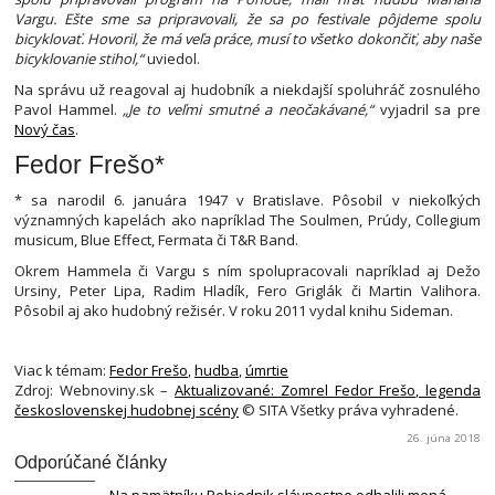
Vargu. Ešte sme sa pripravovali, že sa po festivale pôjdeme spolu
bicyklovať. Hovoril, že má veľa práce, musí to všetko dokončiť, aby naše
bicyklovanie stihol,“
uviedol.
Na správu už reagoval aj hudobník a niekdajší spoluhráč zosnulého
Pavol Hammel.
„Je to veľmi smutné a neočakávané,“
vyjadril sa pre
Nový čas
.
Fedor Frešo*
* sa narodil 6. januára 1947 v Bratislave. Pôsobil v niekoľkých
významných kapelách ako napríklad The Soulmen, Prúdy, Collegium
musicum, Blue Effect, Fermata či T&R Band.
Okrem Hammela či Vargu s ním spolupracovali napríklad aj Dežo
Ursiny, Peter Lipa, Radim Hladík, Fero Griglák či Martin Valihora.
Pôsobil aj ako hudobný režisér. V roku 2011 vydal knihu Sideman.
Viac k témam:
Fedor Frešo
,
hudba
,
úmrtie
Zdroj: Webnoviny.sk –
Aktualizované: Zomrel Fedor Frešo, legenda
československej hudobnej scény
© SITA Všetky práva vyhradené.
26. júna 2018
Odporúčané články