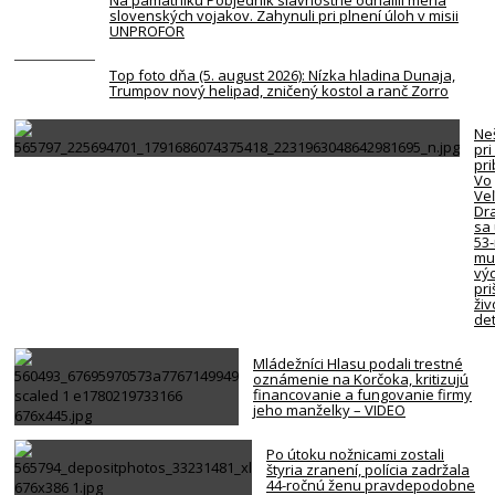
Na pamätníku Pobjednik slávnostne odhalili mená
slovenských vojakov. Zahynuli pri plnení úloh v misii
UNPROFOR
Top foto dňa (5. august 2026): Nízka hladina Dunaja,
Trumpov nový helipad, zničený kostol a ranč Zorro
Neš
pri
pr
Vo
Ve
Dr
sa 
53
mu
vý
pri
živ
det
Mládežníci Hlasu podali trestné
oznámenie na Korčoka, kritizujú
financovanie a fungovanie firmy
jeho manželky – VIDEO
Po útoku nožnicami zostali
štyria zranení, polícia zadržala
44-ročnú ženu pravdepodobne