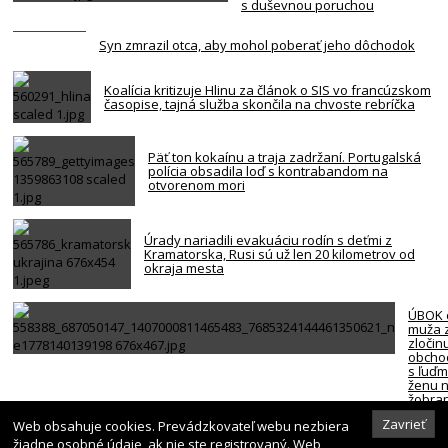
s duševnou poruchou
Syn zmrazil otca, aby mohol poberať jeho dôchodok
Koalícia kritizuje Hlinu za článok o SIS vo francúzskom
časopise, tajná služba skončila na chvoste rebríčka
Päť ton kokaínu a traja zadržaní. Portugalská
polícia obsadila loď s kontrabandom na
otvorenom mori
Úrady nariadili evakuáciu rodín s deťmi z
Kramatorska, Rusi sú už len 20 kilometrov od
okraja mesta
ÚBOK o
muža 
zločin
obcho
s ľuďm
ženu n
žobran
sexuá
Zavrieť
Web obsahuje cookies. Prevádzkovateľ webu nezbiera
služb
žiadne osobné údaje, ak nie ste registrovaný. Web