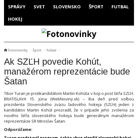
SPRÁVY
SVET
SLOVENSKO
ŠPORT
FUTBAL
HOKEJ
Fotonovinky
Šport
Futbal
Ak SZĽH povedie Kohút,
manažérom reprezentácie bude
Šatan
Tibor Turan je protikandidátom Martin Kohúta v boji o post šéfa SZĽH.
BRATISLAVA 15. júna (WebNoviny.sk) – Iba deň pred voľbou
prezidenta Slovenského zväzu ľadového hokeja (SZĽH) jeden z
kandidátov Martin Kohút prezradil, že v prípade jeho zvolenia za
nového šéfa slovenského hokeja bude generálnym manažérom
reprezentácie SR Miroslav Šatan.
Odporúčame:
Turan predstavil program, takto chce zlepšiť slovenský hokej