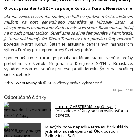
O post prezidenta SZĽH sa pobijú Kohút a Turan, Nemeček nie
„Ak ma zvolia, chcem dať správnych ľudí na správne miesta. Ideálnym
mužom na post generálneho manažéra je Miroslav Šatan. Je
akceptovanou osobnosťou všade, u nás aj vo svete. Bavili sme sa, bol aj
na mojich prezentáciách. Stretli sme sa aj na šampionáte v Petrohrade.
Je tomu naklonený. Od Tibora Turana by túto ponuku nikdy neprijal,“
povedal Martin Kohút. Šatan je aktuálne generálnym manažérom
výberu Európy pre septembrový Svetový pohár.
Spomenutý Tibor Turan je protikandidátom Martin Kohúta. Voľby
prebehnú vo štvrtok 16. júna na Kongrese SZĽH v Bratislave.
Vyjadrenie Martina Kohúta priniesol profil denníka Šport na sociálnej
sieti Facebook.
Zdroj:
WebNoviny.sk
© SITA Všetky práva vyhradené.
15. júna 2016
Odporúčané články
dm na LOVESTREAM-e opäť spojí
festivalové zážitky so starostlivosťou a
osvetou
Mladých Indov napadli v Nitre muži v kuklách,
jedného museli operovať. Útok odsúdili
Pellegrini aj Raši